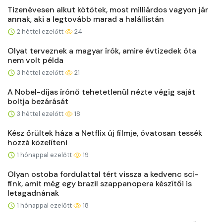
Tizenévesen alkut kötötek, most milliárdos vagyon jár
annak, aki a legtovább marad a halállistán
2 héttel ezelőtt
24
Olyat terveznek a magyar írók, amire évtizedek óta
nem volt példa
3 héttel ezelőtt
21
A Nobel-díjas írónő tehetetlenül nézte végig saját
boltja bezárását
3 héttel ezelőtt
18
Kész őrültek háza a Netflix új filmje, óvatosan tessék
hozzá közelíteni
1 hónappal ezelőtt
19
Olyan ostoba fordulattal tért vissza a kedvenc sci-
fink, amit még egy brazil szappanopera készítői is
letagadnának
1 hónappal ezelőtt
18