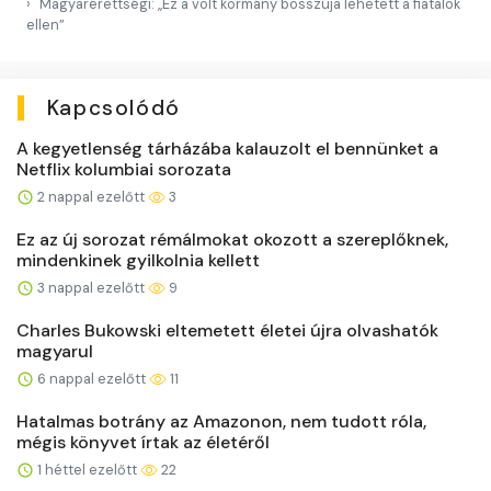
Magyarérettségi: „Ez a volt kormány bosszúja lehetett a fiatalok
ellen”
Kapcsolódó
A kegyetlenség tárházába kalauzolt el bennünket a
Netflix kolumbiai sorozata
2 nappal ezelőtt
3
Ez az új sorozat rémálmokat okozott a szereplőknek,
mindenkinek gyilkolnia kellett
3 nappal ezelőtt
9
Charles Bukowski eltemetett életei újra olvashatók
magyarul
6 nappal ezelőtt
11
Hatalmas botrány az Amazonon, nem tudott róla,
mégis könyvet írtak az életéről
1 héttel ezelőtt
22