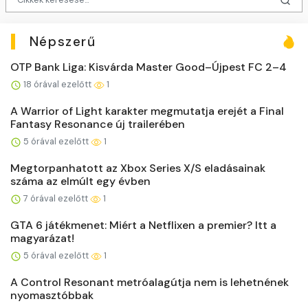
Népszerű
OTP Bank Liga: Kisvárda Master Good–Újpest FC 2–4
18 órával ezelőtt
1
A Warrior of Light karakter megmutatja erejét a Final
Fantasy Resonance új trailerében
5 órával ezelőtt
1
Megtorpanhatott az Xbox Series X/S eladásainak
száma az elmúlt egy évben
7 órával ezelőtt
1
GTA 6 játékmenet: Miért a Netflixen a premier? Itt a
magyarázat!
5 órával ezelőtt
1
A Control Resonant metróalagútja nem is lehetnének
nyomasztóbbak