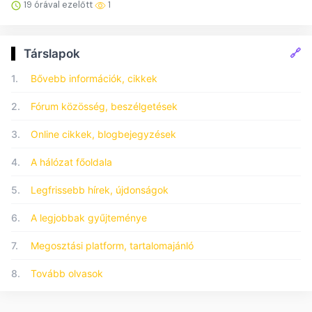
19 órával ezelőtt
1
🔗
Társlapok
1.
Bővebb információk, cikkek
2.
Fórum közösség, beszélgetések
3.
Online cikkek, blogbejegyzések
4.
A hálózat főoldala
5.
Legfrissebb hírek, újdonságok
6.
A legjobbak gyűjteménye
7.
Megosztási platform, tartalomajánló
8.
Tovább olvasok