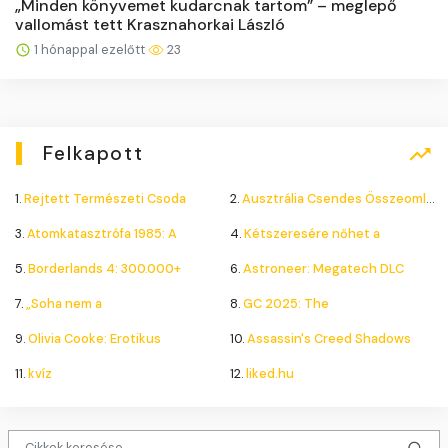
„Minden könyvemet kudarcnak tartom” – meglepő
vallomást tett Krasznahorkai László
1 hónappal ezelőtt
23
Felkapott
1.
Rejtett Természeti Csoda
2.
Ausztrália Csendes Összeomlása
3.
Atomkatasztrófa 1985: A
4.
Kétszeresére nőhet a
5.
Borderlands 4: 300.000+
6.
Astroneer: Megatech DLC
7.
„Soha nem a
8.
GC 2025: The
9.
Olivia Cooke: Erotikus
10.
Assassin's Creed Shadows
11.
kvíz
12.
liked.hu