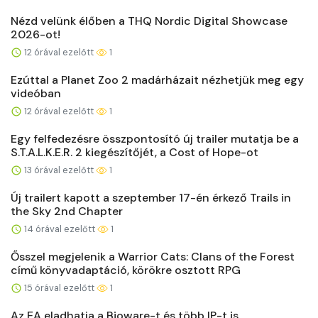
Nézd velünk élőben a THQ Nordic Digital Showcase
2026-ot!
12 órával ezelőtt
1
Ezúttal a Planet Zoo 2 madárházait nézhetjük meg egy
videóban
12 órával ezelőtt
1
Egy felfedezésre összpontosító új trailer mutatja be a
S.T.A.L.K.E.R. 2 kiegészítőjét, a Cost of Hope-ot
13 órával ezelőtt
1
Új trailert kapott a szeptember 17-én érkező Trails in
the Sky 2nd Chapter
14 órával ezelőtt
1
Ősszel megjelenik a Warrior Cats: Clans of the Forest
című könyvadaptáció, körökre osztott RPG
15 órával ezelőtt
1
Az EA eladhatja a Bioware-t és több IP-t is