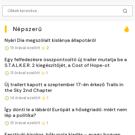
Népszerű
Nyári Dia megszólalt kislánya állapotáról
19 órával ezelőtt
2
Egy felfedezésre összpontosító új trailer mutatja be a
S.T.A.L.K.E.R. 2 kiegészítőjét, a Cost of Hope-ot
13 órával ezelőtt
1
Új trailert kapott a szeptember 17-én érkező Trails in
the Sky 2nd Chapter
14 órával ezelőtt
1
Így dönti le a lábáról Európát a hőségriadó: miért nem
lép a politika?
15 órával ezelőtt
1
Fesztivál-kisokos, hőkupola kiadás – avagy hogyan