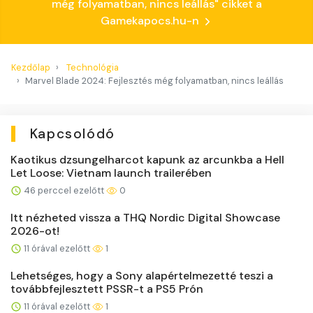
még folyamatban, nincs leállás" cikket a
Gamekapocs.hu-n
Kezdőlap
Technológia
Marvel Blade 2024: Fejlesztés még folyamatban, nincs leállás
Kapcsolódó
Kaotikus dzsungelharcot kapunk az arcunkba a Hell
Let Loose: Vietnam launch trailerében
46 perccel ezelőtt
0
Itt nézheted vissza a THQ Nordic Digital Showcase
2026-ot!
11 órával ezelőtt
1
Lehetséges, hogy a Sony alapértelmezetté teszi a
továbbfejlesztett PSSR-t a PS5 Prón
11 órával ezelőtt
1