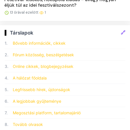
éljük túl az idei fesztiválszezont?
13 órával ezelőtt
1
🔗
Társlapok
1.
Bővebb információk, cikkek
2.
Fórum közösség, beszélgetések
3.
Online cikkek, blogbejegyzések
4.
A hálózat főoldala
5.
Legfrissebb hírek, újdonságok
6.
A legjobbak gyűjteménye
7.
Megosztási platform, tartalomajánló
8.
Tovább olvasok