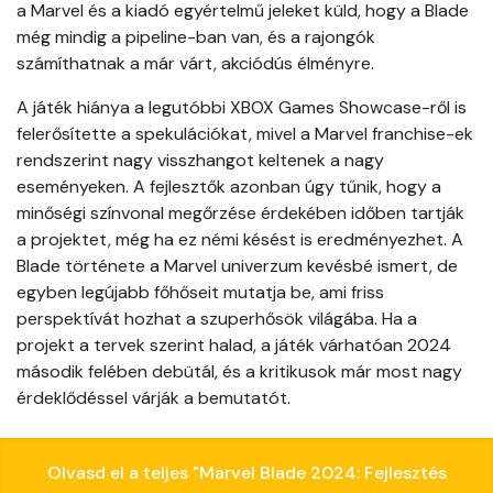
a Marvel és a kiadó egyértelmű jeleket küld, hogy a Blade
még mindig a pipeline-ban van, és a rajongók
számíthatnak a már várt, akciódús élményre.
A játék hiánya a legutóbbi XBOX Games Showcase-ről is
felerősítette a spekulációkat, mivel a Marvel franchise-ek
rendszerint nagy visszhangot keltenek a nagy
eseményeken. A fejlesztők azonban úgy tűnik, hogy a
minőségi színvonal megőrzése érdekében időben tartják
a projektet, még ha ez némi késést is eredményezhet. A
Blade története a Marvel univerzum kevésbé ismert, de
egyben legújabb főhőseit mutatja be, ami friss
perspektívát hozhat a szuperhősök világába. Ha a
projekt a tervek szerint halad, a játék várhatóan 2024
második felében debütál, és a kritikusok már most nagy
érdeklődéssel várják a bemutatót.
Olvasd el a teljes "Marvel Blade 2024: Fejlesztés