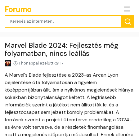
Forumo
Marvel Blade 2024: Fejlesztés még
folyamatban, nincs leállás
1 hónappal ezelőtt
17
A Marvel's Blade fejlesztése a 2023-as Arcan Lyon
bejelentése óta folyamatosan a figyelem
középpontjában állt, ám a nyilvános megjelenések hiánya
sokakban bizonytalanságot keltett. A legfrissebb
információk szerint a játékot nem állították le, és a
fejlesztőcsapat sem jelzett komoly problémákat. A
források szerint a projekt ütemterve eredetileg a 2024-
es évre volt tervezve, de a részletek finomhangolása
miatt a megjelenés időpontja módosulhat. Ennek ellenére