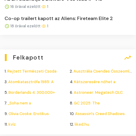
16 órával ezelőtt
1
Co-op trailert kapott az Aliens: Fireteam Elite 2
18 órával ezelőtt
1
Felkapott
1.
Rejtett Természeti Csoda
2.
Ausztrália Csendes Összeomlása
3.
Atomkatasztrófa 1985: A
4.
Kétszeresére nőhet a
5.
Borderlands 4: 300.000+
6.
Astroneer: Megatech DLC
7.
„Soha nem a
8.
GC 2025: The
9.
Olivia Cooke: Erotikus
10.
Assassin's Creed Shadows
11.
kvíz
12.
liked.hu