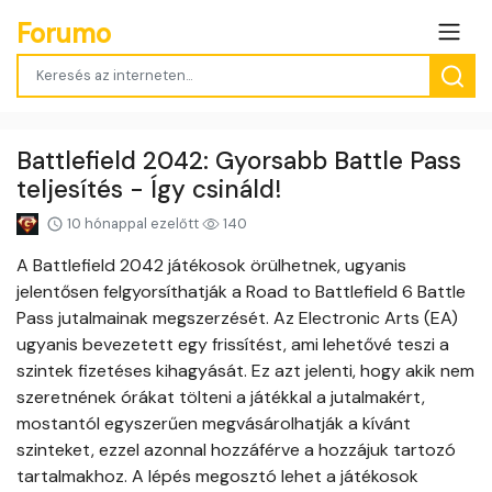
Forumo
Battlefield 2042: Gyorsabb Battle Pass
teljesítés - Így csináld!
10 hónappal ezelőtt
140
A Battlefield 2042 játékosok örülhetnek, ugyanis
jelentősen felgyorsíthatják a Road to Battlefield 6 Battle
Pass jutalmainak megszerzését. Az Electronic Arts (EA)
ugyanis bevezetett egy frissítést, ami lehetővé teszi a
szintek fizetéses kihagyását. Ez azt jelenti, hogy akik nem
szeretnének órákat tölteni a játékkal a jutalmakért,
mostantól egyszerűen megvásárolhatják a kívánt
szinteket, ezzel azonnal hozzáférve a hozzájuk tartozó
tartalmakhoz. A lépés megosztó lehet a játékosok