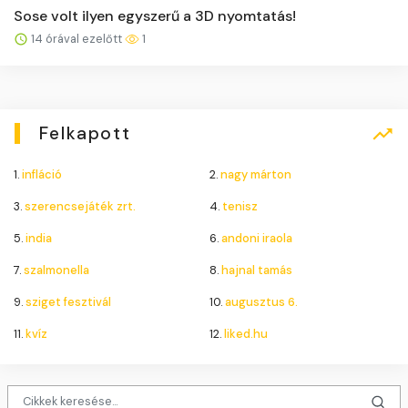
Sose volt ilyen egyszerű a 3D nyomtatás!
14 órával ezelőtt
1
Felkapott
1.
infláció
2.
nagy márton
3.
szerencsejáték zrt.
4.
tenisz
5.
india
6.
andoni iraola
7.
szalmonella
8.
hajnal tamás
9.
sziget fesztivál
10.
augusztus 6.
11.
kvíz
12.
liked.hu