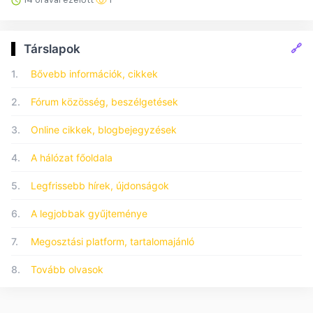
🔗
Társlapok
1.
Bővebb információk, cikkek
2.
Fórum közösség, beszélgetések
3.
Online cikkek, blogbejegyzések
4.
A hálózat főoldala
5.
Legfrissebb hírek, újdonságok
6.
A legjobbak gyűjteménye
7.
Megosztási platform, tartalomajánló
8.
Tovább olvasok