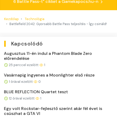
6 Battle Pass-t" cikket a Gamekapocs.hu-n
Kezdőlap
Technológia
Battlefield 2042: Gyorsabb Battle Pass teljesítés - Így csináld!
Kapcsolódó
Augusztus 11-én indul a Phantom Blade Zero
előrendelése
25 perccel ezelőtt
1
Vasárnapig ingyenes a Moonlighter első része
1 órával ezelőtt
0
BLUE REFLECTION Quartet teszt
12 órával ezelőtt
1
Egy volt Rockstar-fejlesztő szerint akár fél évet is
csúszhat a GTA VI