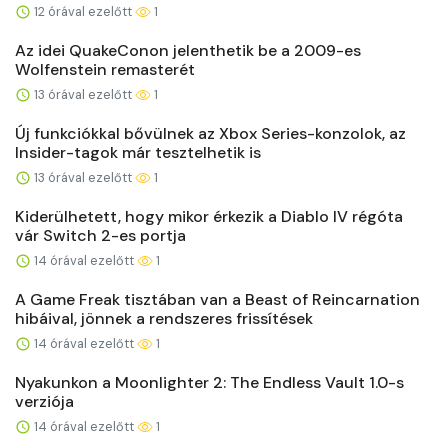
12 órával ezelőtt
1
Az idei QuakeConon jelenthetik be a 2009-es
Wolfenstein remasterét
13 órával ezelőtt
1
Új funkciókkal bővülnek az Xbox Series-konzolok, az
Insider-tagok már tesztelhetik is
13 órával ezelőtt
1
Kiderülhetett, hogy mikor érkezik a Diablo IV régóta
vár Switch 2-es portja
14 órával ezelőtt
1
A Game Freak tisztában van a Beast of Reincarnation
hibáival, jönnek a rendszeres frissítések
14 órával ezelőtt
1
Nyakunkon a Moonlighter 2: The Endless Vault 1.0-s
verziója
14 órával ezelőtt
1