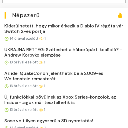
Népszerű
Kiderülhetett, hogy mikor érkezik a Diablo IV régóta vár
Switch 2-es portja
14 órával ezelőtt
1
UKRAJNA RETTEG: Széteshet a háborúpárti koalíció? -
Andrew Korbyko elemzése
13 órával ezelőtt
1
Az idei QuakeConon jelenthetik be a 2009-es
Wolfenstein remasterét
13 órával ezelőtt
1
Új funkciókkal bővülnek az Xbox Series-konzolok, az
Insider-tagok már tesztelhetik is
13 órával ezelőtt
1
Sose volt ilyen egyszerű a 3D nyomtatás!
14 órával ezelőtt
1