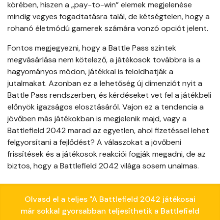
körében, hiszen a „pay-to-win” elemek megjelenése
mindig vegyes fogadtatásra talál, de kétségtelen, hogy a
rohanó életmódú gamerek számára vonzó opciót jelent.
Fontos megjegyezni, hogy a Battle Pass szintek
megvásárlása nem kötelező, a játékosok továbbra is a
hagyományos módon, játékkal is feloldhatják a
jutalmakat. Azonban ez a lehetőség új dimenziót nyit a
Battle Pass rendszerben, és kérdéseket vet fel a játékbeli
előnyök igazságos elosztásáról. Vajon ez a tendencia a
jövőben más játékokban is megjelenik majd, vagy a
Battlefield 2042 marad az egyetlen, ahol fizetéssel lehet
felgyorsítani a fejlődést? A válaszokat a jövőbeni
frissítések és a játékosok reakciói fogják megadni, de az
biztos, hogy a Battlefield 2042 világa sosem unalmas.
Olvasd el a teljes "A Battlefield 2042 játékosai
már sokkal gyorsabban teljesíthetik a Battlefield