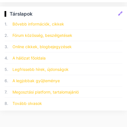
🔗
Társlapok
1.
Bővebb információk, cikkek
2.
Fórum közösség, beszélgetések
3.
Online cikkek, blogbejegyzések
4.
A hálózat főoldala
5.
Legfrissebb hírek, újdonságok
6.
A legjobbak gyűjteménye
7.
Megosztási platform, tartalomajánló
8.
Tovább olvasok