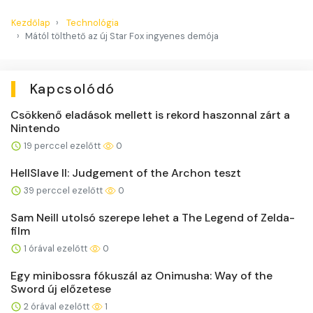
Kezdőlap
Technológia
Mától tölthető az új Star Fox ingyenes demója
Kapcsolódó
Csökkenő eladások mellett is rekord haszonnal zárt a
Nintendo
19 perccel ezelőtt
0
HellSlave II: Judgement of the Archon teszt
39 perccel ezelőtt
0
Sam Neill utolsó szerepe lehet a The Legend of Zelda-
film
1 órával ezelőtt
0
Egy minibossra fókuszál az Onimusha: Way of the
Sword új előzetese
2 órával ezelőtt
1