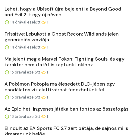
Lehet, hogy a Ubisoft újra bejelenti a Beyond Good
and Evil 2-t egy új néven
14 órával ezelőtt
1
Frissítve: Lebukott a Ghost Recon: Wildlands jelen
generációs verziója
14 órával ezelőtt
1
Ma jelent meg a Marvel Tokon: Fighting Souls, és egy
karakter bemutatót is kaptunk Lokihoz
15 órával ezelőtt
1
A Pokémon Pokopia ma élesedett DLC-jében egy
csodálatos víz alatti várost fedezhetünk fel
15 órával ezelőtt
1
Az Epic heti ingyenes játékaiban fontos az összefogás
16 órával ezelőtt
1
Elindult az EA Sports FC 27 zárt bétája, de sajnos mi is
kimaradunk belőe