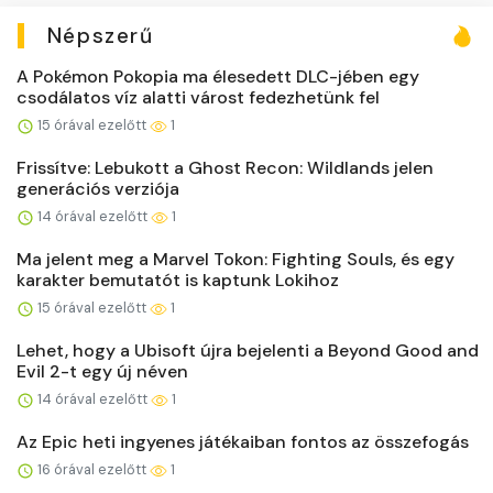
Népszerű
A Pokémon Pokopia ma élesedett DLC-jében egy
csodálatos víz alatti várost fedezhetünk fel
15 órával ezelőtt
1
Frissítve: Lebukott a Ghost Recon: Wildlands jelen
generációs verziója
14 órával ezelőtt
1
Ma jelent meg a Marvel Tokon: Fighting Souls, és egy
karakter bemutatót is kaptunk Lokihoz
15 órával ezelőtt
1
Lehet, hogy a Ubisoft újra bejelenti a Beyond Good and
Evil 2-t egy új néven
14 órával ezelőtt
1
Az Epic heti ingyenes játékaiban fontos az összefogás
16 órával ezelőtt
1