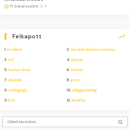
17 órával ezelőtt
1
Felkapott
1.
incidens
2.
the walt disney company
3.
tv2
4.
openai
5.
hortay olivér
6.
wetter
7.
időjárás
8.
gta vi
9.
csillagjegy
10.
világgazdaság
11.
kvíz
12.
liked.hu