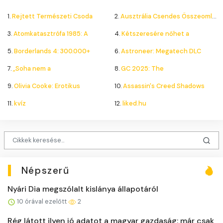
1.
Rejtett Természeti Csoda
2.
Ausztrália Csendes Összeomlása
3.
Atomkatasztrófa 1985: A
4.
Kétszeresére nőhet a
5.
Borderlands 4: 300.000+
6.
Astroneer: Megatech DLC
7.
„Soha nem a
8.
GC 2025: The
9.
Olivia Cooke: Erotikus
10.
Assassin's Creed Shadows
11.
kvíz
12.
liked.hu
Népszerű
Nyári Dia megszólalt kislánya állapotáról
10 órával ezelőtt
2
Rég látott ilyen jó adatot a magyar gazdaság: már csak