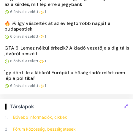
az a kérdés, mit lép erre a jegybank
6 órával ezelőtt
1
🔥 ☀️ Így vészelték át az év legforróbb napját a
budapestiek
6 órával ezelőtt
1
GTA 6: Lemez nélkül érkezik? A kiadó vezetője a digitális
jövőről beszélt
6 órával ezelőtt
1
Így dönti le a lábáról Európát a hőségriadó: miért nem
lép a politika?
6 órával ezelőtt
1
🔗
Társlapok
1.
Bővebb információk, cikkek
2.
Fórum közösség, beszélgetések