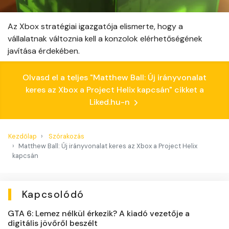
Az Xbox stratégiai igazgatója elismerte, hogy a
vállalatnak változnia kell a konzolok elérhetőségének
javítása érdekében.
Olvasd el a teljes "Matthew Ball: Új irányvonalat
keres az Xbox a Project Helix kapcsán" cikket a
Liked.hu-n
Kezdőlap
Szórakozás
Matthew Ball: Új irányvonalat keres az Xbox a Project Helix
kapcsán
Kapcsolódó
GTA 6: Lemez nélkül érkezik? A kiadó vezetője a
digitális jövőről beszélt