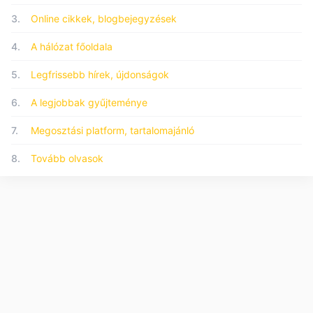
3.
Online cikkek, blogbejegyzések
4.
A hálózat főoldala
5.
Legfrissebb hírek, újdonságok
6.
A legjobbak gyűjteménye
7.
Megosztási platform, tartalomajánló
8.
Tovább olvasok