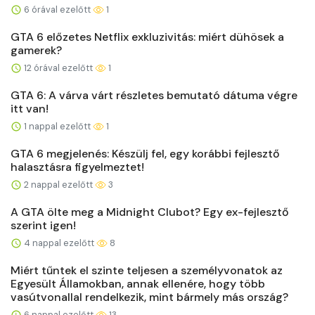
6 órával ezelőtt
1
GTA 6 előzetes Netflix exkluzivitás: miért dühösek a
gamerek?
12 órával ezelőtt
1
GTA 6: A várva várt részletes bemutató dátuma végre
itt van!
1 nappal ezelőtt
1
GTA 6 megjelenés: Készülj fel, egy korábbi fejlesztő
halasztásra figyelmeztet!
2 nappal ezelőtt
3
A GTA ölte meg a Midnight Clubot? Egy ex-fejlesztő
szerint igen!
4 nappal ezelőtt
8
Miért tűntek el szinte teljesen a személyvonatok az
Egyesült Államokban, annak ellenére, hogy több
vasútvonallal rendelkezik, mint bármely más ország?
6 nappal ezelőtt
13