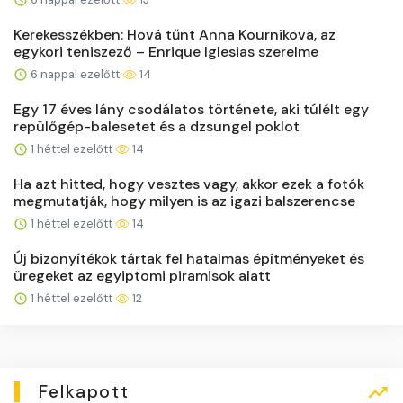
Kerekesszékben: Hová tűnt Anna Kournikova, az
egykori teniszező – Enrique Iglesias szerelme
6 nappal ezelőtt
14
Egy 17 éves lány csodálatos története, aki túlélt egy
repülőgép-balesetet és a dzsungel poklot
1 héttel ezelőtt
14
Ha azt hitted, hogy vesztes vagy, akkor ezek a fotók
megmutatják, hogy milyen is az igazi balszerencse
1 héttel ezelőtt
14
Új bizonyítékok tártak fel hatalmas építményeket és
üregeket az egyiptomi piramisok alatt
1 héttel ezelőtt
12
Felkapott