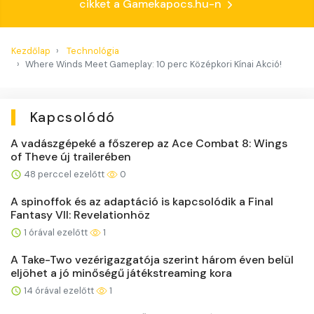
cikket a Gamekapocs.hu-n
Kezdőlap
Technológia
Where Winds Meet Gameplay: 10 perc Középkori Kínai Akció!
Kapcsolódó
A vadászgépeké a főszerep az Ace Combat 8: Wings
of Theve új trailerében
48 perccel ezelőtt
0
A spinoffok és az adaptáció is kapcsolódik a Final
Fantasy VII: Revelationhöz
1 órával ezelőtt
1
A Take-Two vezérigazgatója szerint három éven belül
eljöhet a jó minőségű játékstreaming kora
14 órával ezelőtt
1