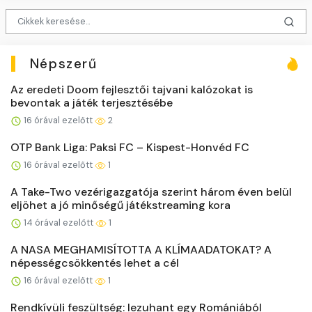
Népszerű
Az eredeti Doom fejlesztői tajvani kalózokat is
bevontak a játék terjesztésébe
16 órával ezelőtt
2
OTP Bank Liga: Paksi FC – Kispest-Honvéd FC
16 órával ezelőtt
1
A Take-Two vezérigazgatója szerint három éven belül
eljöhet a jó minőségű játékstreaming kora
14 órával ezelőtt
1
A NASA MEGHAMISÍTOTTA A KLÍMAADATOKAT? A
népességcsökkentés lehet a cél
16 órával ezelőtt
1
Rendkívüli feszültség: lezuhant egy Romániából