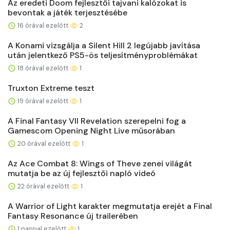
Az eredeti Doom fejlesztői tajvani kalózokat is
bevontak a játék terjesztésébe
16 órával ezelőtt
2
A Konami vizsgálja a Silent Hill 2 legújabb javítása
után jelentkező PS5-ös teljesítményproblémákat
18 órával ezelőtt
1
Truxton Extreme teszt
19 órával ezelőtt
1
A Final Fantasy VII Revelation szerepelni fog a
Gamescom Opening Night Live műsorában
20 órával ezelőtt
1
Az Ace Combat 8: Wings of Theve zenei világát
mutatja be az új fejlesztői napló videó
22 órával ezelőtt
1
A Warrior of Light karakter megmutatja erejét a Final
Fantasy Resonance új trailerében
1 nappal ezelőtt
1