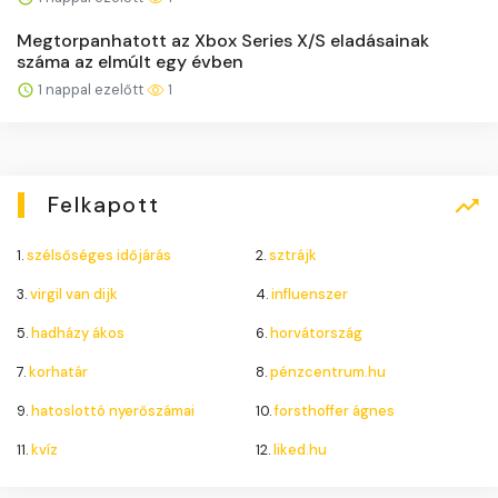
Megtorpanhatott az Xbox Series X/S eladásainak
száma az elmúlt egy évben
1 nappal ezelőtt
1
Felkapott
1.
szélsőséges időjárás
2.
sztrájk
3.
virgil van dijk
4.
influenszer
5.
hadházy ákos
6.
horvátország
7.
korhatár
8.
pénzcentrum.hu
9.
hatoslottó nyerőszámai
10.
forsthoffer ágnes
11.
kvíz
12.
liked.hu