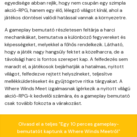
egyedisége abban rejlik, hogy nem csupán egy szimpla
akció-RPG, hanem egy élő, lélegző világot kínál, ahol a
játékos döntései valódi hatással vannak a környezetre.
A gameplay bemutató részletesen feltárja a harci
mechanikákat, bemutatva a különböző fegyvereket és
képességeket, melyekkel a főhős rendelkezik. Látható,
hogy a játék nagy hangsúly fektet a közelharcra, de a
távolsági harc is fontos szerepet kap. A felfedezés sem
maradt el, a játékosok bejárhatják a hatalmas, nyitott
világot, felfedezve rejtett helyszíneket, teljesítve
mellékküldetéseket és gyűjtögetve ritka tárgyakat. A
Where Winds Meet izgalmasnak ígérkezik a nyitott világú
akció-RPG-k kedvelői számára, és a gameplay bemutató
csak tovább fokozta a várakozást.
Olvasd el a teljes "Egy 10 perces gameplay-
bemutatót kaptunk a Where Winds Meetről"