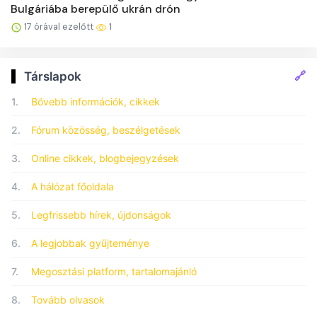
Bulgáriába berepülő ukrán drón
17 órával ezelőtt
1
🔗
Társlapok
1.
Bővebb információk, cikkek
2.
Fórum közösség, beszélgetések
3.
Online cikkek, blogbejegyzések
4.
A hálózat főoldala
5.
Legfrissebb hírek, újdonságok
6.
A legjobbak gyűjteménye
7.
Megosztási platform, tartalomajánló
8.
Tovább olvasok