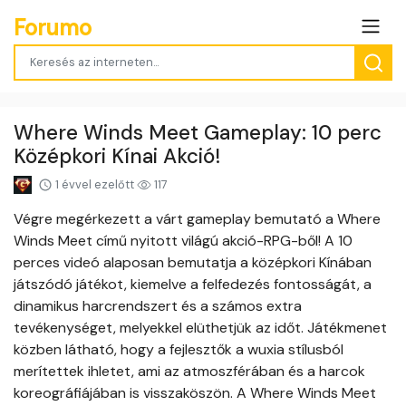
Forumo
Where Winds Meet Gameplay: 10 perc
Középkori Kínai Akció!
1 évvel ezelőtt
117
Végre megérkezett a várt gameplay bemutató a Where
Winds Meet című nyitott világú akció-RPG-ből! A 10
perces videó alaposan bemutatja a középkori Kínában
játszódó játékot, kiemelve a felfedezés fontosságát, a
dinamikus harcrendszert és a számos extra
tevékenységet, melyekkel elüthetjük az időt. Játékmenet
közben látható, hogy a fejlesztők a wuxia stílusból
merítettek ihletet, ami az atmoszférában és a harcok
koreográfiájában is visszaköszön. A Where Winds Meet