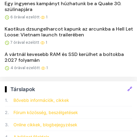
Egy ingyenes kampányt húzhatunk be a Quake 30.
szülinapjára
6 órával ezelőtt
1
Kaotikus dzsungelharcot kapunk az arcunkba a Hell Let
Loose: Vietnam launch trailerében
7 órával ezelőtt
1
A vártnál kevesebb RAM és SSD kerülhet a boltokba
2027 folyamán
4 órával ezelőtt
1
🔗
Társlapok
1.
Bővebb információk, cikkek
2.
Fórum közösség, beszélgetések
3.
Online cikkek, blogbejegyzések
4.
A hálózat főoldala