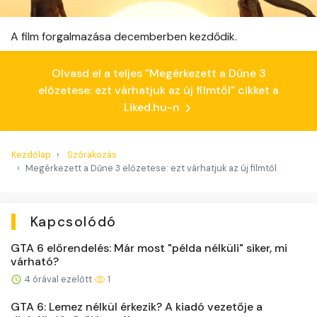
A film forgalmazása decemberben kezdődik.
Olvasd el a teljes "Megérkezett a Dűne 3
előzetese: ezt várhatjuk az új filmtől" cikket a
Liked.hu-n
Kezdőlap
Szórakozás
Megérkezett a Dűne 3 előzetese: ezt várhatjuk az új filmtől
Kapcsolódó
GTA 6 előrendelés: Már most "példa nélküli" siker, mi
várható?
4 órával ezelőtt
1
GTA 6: Lemez nélkül érkezik? A kiadó vezetője a