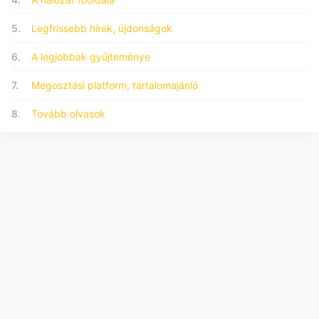
5.
Legfrissebb hírek, újdonságok
6.
A legjobbak gyűjteménye
7.
Megosztási platform, tartalomajánló
8.
Tovább olvasok