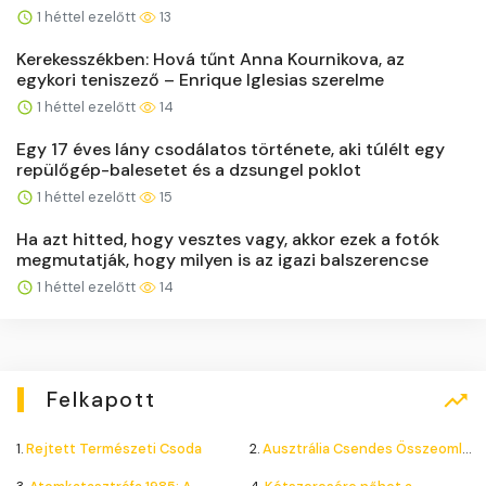
1 héttel ezelőtt
13
Kerekesszékben: Hová tűnt Anna Kournikova, az
egykori teniszező – Enrique Iglesias szerelme
1 héttel ezelőtt
14
Egy 17 éves lány csodálatos története, aki túlélt egy
repülőgép-balesetet és a dzsungel poklot
1 héttel ezelőtt
15
Ha azt hitted, hogy vesztes vagy, akkor ezek a fotók
megmutatják, hogy milyen is az igazi balszerencse
1 héttel ezelőtt
14
Felkapott
1.
Rejtett Természeti Csoda
2.
Ausztrália Csendes Összeomlása