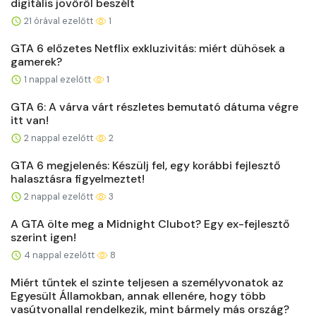
digitális jövőről beszélt
21 órával ezelőtt
1
GTA 6 előzetes Netflix exkluzivitás: miért dühösek a
gamerek?
1 nappal ezelőtt
1
GTA 6: A várva várt részletes bemutató dátuma végre
itt van!
2 nappal ezelőtt
2
GTA 6 megjelenés: Készülj fel, egy korábbi fejlesztő
halasztásra figyelmeztet!
2 nappal ezelőtt
3
A GTA ölte meg a Midnight Clubot? Egy ex-fejlesztő
szerint igen!
4 nappal ezelőtt
8
Miért tűntek el szinte teljesen a személyvonatok az
Egyesült Államokban, annak ellenére, hogy több
vasútvonallal rendelkezik, mint bármely más ország?