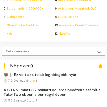
3.
Atomkatasztrófa 1985: A
4.
Kétszeresére nőhet a
5.
Borderlands 4: 300.000+
6.
Astroneer: Megatech DLC
7.
„Soha nem a
8.
GC 2025: The
9.
Olivia Cooke: Erotikus
10.
Assassin's Creed Shadows
11.
kvíz
12.
liked.hu
Népszerű
🥵🌡️ Ez volt az utolsó leghidegebb nyár
7 órával ezelőtt
1
A GTA VI miatt 8,2 milliárd dolláros bevételre számít a
Take-Two ebben a pénzügyi évben
5 órával ezelőtt
1