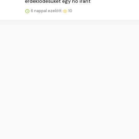
érdeklődésüket egy nő iránt
6 nappal ezelőtt
10