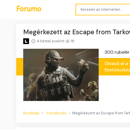
Forumo
Megérkezett az Escape from Tarkov 
4 héttel ezelőtt
18
300 rubelér
Olvasd el a
fizetőeszköz
Kezdőlap
Szórakozás
Megérkezett az Escape from Tark