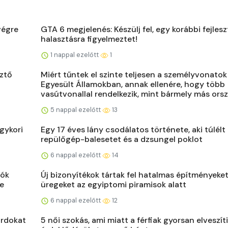
végre
GTA 6 megjelenés: Készülj fel, egy korábbi fejles
halasztásra figyelmeztet!
1 nappal ezelőtt
1
sztő
Miért tűntek el szinte teljesen a személyvonatok
Egyesült Államokban, annak ellenére, hogy több
vasútvonallal rendelkezik, mint bármely más ors
5 nappal ezelőtt
13
gykori
Egy 17 éves lány csodálatos története, aki túlélt
repülőgép-balesetet és a dzsungel poklot
6 nappal ezelőtt
14
tók
Új bizonyítékok tártak fel hatalmas építményeket
se
üregeket az egyiptomi piramisok alatt
6 nappal ezelőtt
12
árdokat
5 női szokás, ami miatt a férfiak gyorsan elveszít