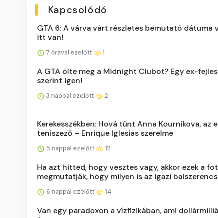
Kapcsolódó
GTA 6: A várva várt részletes bemutató dátuma 
itt van!
7 órával ezelőtt
1
A GTA ölte meg a Midnight Clubot? Egy ex-fejle
szerint igen!
3 nappal ezelőtt
2
Kerekesszékben: Hová tűnt Anna Kournikova, az e
teniszező – Enrique Iglesias szerelme
5 nappal ezelőtt
12
Ha azt hitted, hogy vesztes vagy, akkor ezek a fo
megmutatják, hogy milyen is az igazi balszerenc
6 nappal ezelőtt
14
Van egy paradoxon a vízfizikában, ami dollármilli