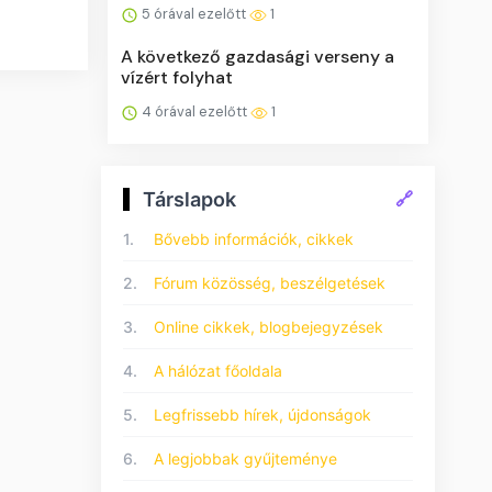
5 órával ezelőtt
1
A következő gazdasági verseny a
vízért folyhat
4 órával ezelőtt
1
Társlapok
🔗
1.
Bővebb információk, cikkek
2.
Fórum közösség, beszélgetések
3.
Online cikkek, blogbejegyzések
4.
A hálózat főoldala
5.
Legfrissebb hírek, újdonságok
6.
A legjobbak gyűjteménye