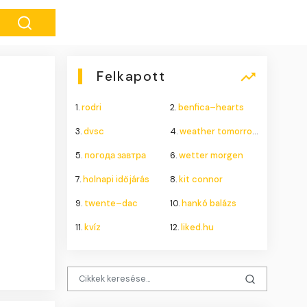
Felkapott
1.
rodri
2.
benfica–hearts
3.
dvsc
4.
weather tomorrow
5.
погода завтра
6.
wetter morgen
7.
holnapi időjárás
8.
kit connor
9.
twente–dac
10.
hankó balázs
11.
kvíz
12.
liked.hu