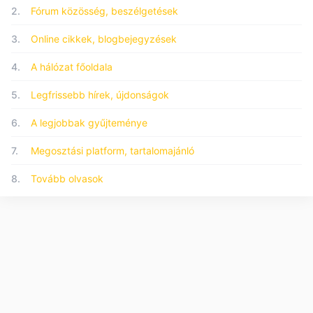
2.
Fórum közösség, beszélgetések
3.
Online cikkek, blogbejegyzések
4.
A hálózat főoldala
5.
Legfrissebb hírek, újdonságok
6.
A legjobbak gyűjteménye
7.
Megosztási platform, tartalomajánló
8.
Tovább olvasok