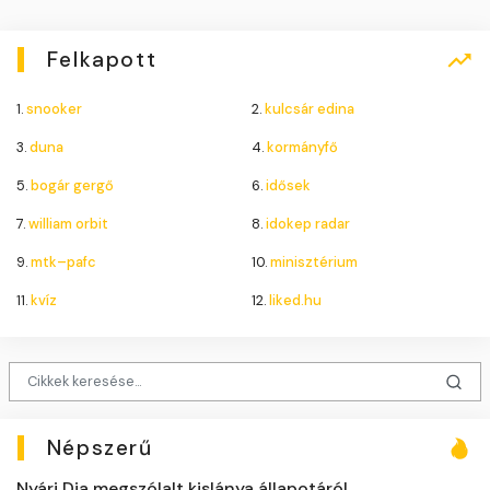
Felkapott
1.
snooker
2.
kulcsár edina
3.
duna
4.
kormányfő
5.
bogár gergő
6.
idősek
7.
william orbit
8.
idokep radar
9.
mtk–pafc
10.
minisztérium
11.
kvíz
12.
liked.hu
Népszerű
Nyári Dia megszólalt kislánya állapotáról