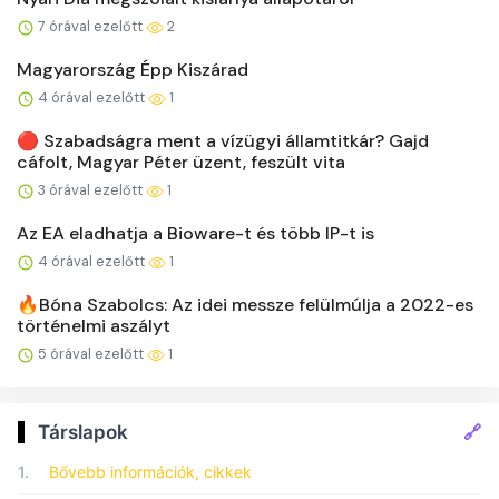
7 órával ezelőtt
2
Magyarország Épp Kiszárad
4 órával ezelőtt
1
🔴 Szabadságra ment a vízügyi államtitkár? Gajd
cáfolt, Magyar Péter üzent, feszült vita
3 órával ezelőtt
1
Az EA eladhatja a Bioware-t és több IP-t is
4 órával ezelőtt
1
🔥Bóna Szabolcs: Az idei messze felülmúlja a 2022-es
történelmi aszályt
5 órával ezelőtt
1
🔗
Társlapok
1.
Bővebb információk, cikkek