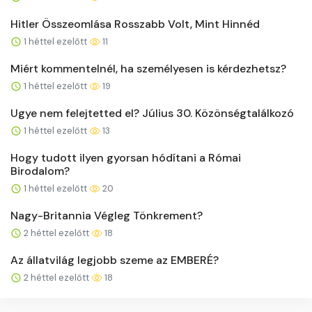
Hitler Összeomlása Rosszabb Volt, Mint Hinnéd
1 héttel ezelőtt
11
Miért kommentelnél, ha személyesen is kérdezhetsz?
1 héttel ezelőtt
19
Ugye nem felejtetted el? Július 30. Közönségtalálkozó
1 héttel ezelőtt
13
Hogy tudott ilyen gyorsan hódítani a Római
Birodalom?
1 héttel ezelőtt
20
Nagy-Britannia Végleg Tönkrement?
2 héttel ezelőtt
18
Az állatvilág legjobb szeme az EMBERÉ?
2 héttel ezelőtt
18