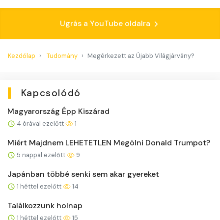
Ugrás a YouTube oldalra
Kezdőlap
Tudomány
Megérkezett az Újabb Világjárvány?
Kapcsolódó
Magyarország Épp Kiszárad
4 órával ezelőtt
1
Miért Majdnem LEHETETLEN Megölni Donald Trumpot?
5 nappal ezelőtt
9
Japánban többé senki sem akar gyereket
1 héttel ezelőtt
14
Találkozzunk holnap
1 héttel ezelőtt
15