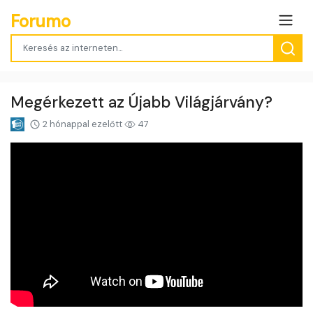
Forumo
Megérkezett az Újabb Világjárvány?
2 hónappal ezelőtt
47