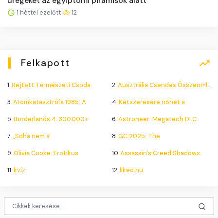
üregeket az egyiptomi piramisok alatt
1 héttel ezelőtt
12
Felkapott
1.
Rejtett Természeti Csoda
2.
Ausztrália Csendes Összeomlása
3.
Atomkatasztrófa 1985: A
4.
Kétszeresére nőhet a
5.
Borderlands 4: 300.000+
6.
Astroneer: Megatech DLC
7.
„Soha nem a
8.
GC 2025: The
9.
Olivia Cooke: Erotikus
10.
Assassin's Creed Shadows
11.
kvíz
12.
liked.hu