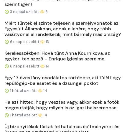
szerint igen!
3 nappal ezelőtt
6
Miért tűntek el szinte teljesen a személyvonatok az
Egyesült Államokban, annak ellenére, hogy több
vasútvonallal rendelkezik, mint bármely más ország?
6 nappal ezelőtt
13
Kerekesszékben: Hová tűnt Anna Kournikova, az
egykori teniszező – Enrique Iglesias szerelme
6 nappal ezelőtt
14
Egy 17 éves lány csodálatos története, aki túlélt egy
repülőgép-balesetet és a dzsungel poklot
1 héttel ezelőtt
14
Ha azt hitted, hogy vesztes vagy, akkor ezek a fotók
megmutatják, hogy milyen is az igazi balszerencse
1 héttel ezelőtt
14
Új bizonyítékok tártak fel hatalmas építményeket és