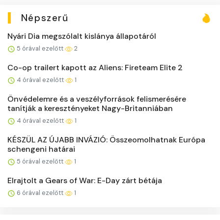
Népszerű
Nyári Dia megszólalt kislánya állapotáról
5 órával ezelőtt
2
Co-op trailert kapott az Aliens: Fireteam Elite 2
4 órával ezelőtt
1
Önvédelemre és a veszélyforrások felismerésére
tanítják a keresztényeket Nagy-Britanniában
4 órával ezelőtt
1
KÉSZÜL AZ ÚJABB INVÁZIÓ: Összeomolhatnak Európa
schengeni határai
5 órával ezelőtt
1
Elrajtolt a Gears of War: E-Day zárt bétája
6 órával ezelőtt
1