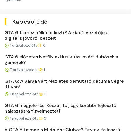
Kapcsolódó
GTA 6: Lemez nélkül érkezik? A kiadó vezetője a
digitális jövőről beszélt
1 órával ezelőtt
0
GTA 6 előzetes Netflix exkluzivitás: miért dühösek a
gamerek?
7 órával ezelőtt
1
GTA 6: A várva várt részletes bemutató dátuma végre
itt van!
1 nappal ezelőtt
1
GTA 6 megjelenés: Készülj fel, egy korábbi fejlesztő
halasztásra figyelmeztet!
1 nappal ezelőtt
3
A GTA ölte meg a Midnight Clubot? Egy ex-fejlesztő