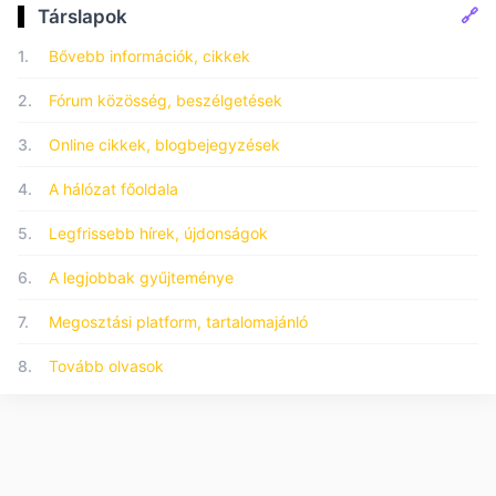
🔗
Társlapok
1.
Bővebb információk, cikkek
2.
Fórum közösség, beszélgetések
3.
Online cikkek, blogbejegyzések
4.
A hálózat főoldala
5.
Legfrissebb hírek, újdonságok
6.
A legjobbak gyűjteménye
7.
Megosztási platform, tartalomajánló
8.
Tovább olvasok