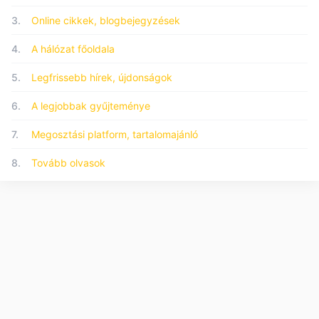
3.
Online cikkek, blogbejegyzések
4.
A hálózat főoldala
5.
Legfrissebb hírek, újdonságok
6.
A legjobbak gyűjteménye
7.
Megosztási platform, tartalomajánló
8.
Tovább olvasok