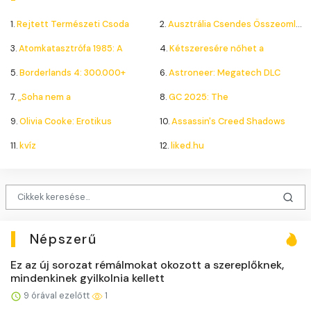
1.
Rejtett Természeti Csoda
2.
Ausztrália Csendes Összeomlása
3.
Atomkatasztrófa 1985: A
4.
Kétszeresére nőhet a
5.
Borderlands 4: 300.000+
6.
Astroneer: Megatech DLC
7.
„Soha nem a
8.
GC 2025: The
9.
Olivia Cooke: Erotikus
10.
Assassin's Creed Shadows
11.
kvíz
12.
liked.hu
Népszerű
Ez az új sorozat rémálmokat okozott a szereplőknek,
mindenkinek gyilkolnia kellett
9 órával ezelőtt
1