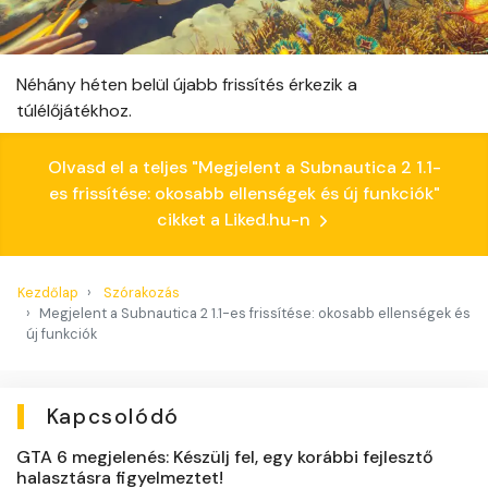
Néhány héten belül újabb frissítés érkezik a
túlélőjátékhoz.
Olvasd el a teljes "Megjelent a Subnautica 2 1.1-
es frissítése: okosabb ellenségek és új funkciók"
cikket a Liked.hu-n
Kezdőlap
Szórakozás
Megjelent a Subnautica 2 1.1-es frissítése: okosabb ellenségek és
új funkciók
Kapcsolódó
GTA 6 megjelenés: Készülj fel, egy korábbi fejlesztő
halasztásra figyelmeztet!