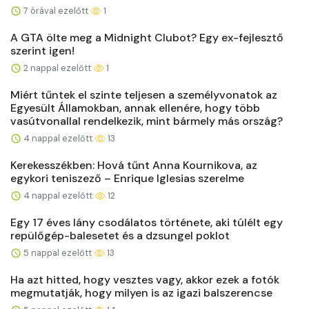
7 órával ezelőtt
1
A GTA ölte meg a Midnight Clubot? Egy ex-fejlesztő
szerint igen!
2 nappal ezelőtt
1
Miért tűntek el szinte teljesen a személyvonatok az
Egyesült Államokban, annak ellenére, hogy több
vasútvonallal rendelkezik, mint bármely más ország?
4 nappal ezelőtt
13
Kerekesszékben: Hová tűnt Anna Kournikova, az
egykori teniszező – Enrique Iglesias szerelme
4 nappal ezelőtt
12
Egy 17 éves lány csodálatos története, aki túlélt egy
repülőgép-balesetet és a dzsungel poklot
5 nappal ezelőtt
13
Ha azt hitted, hogy vesztes vagy, akkor ezek a fotók
megmutatják, hogy milyen is az igazi balszerencse