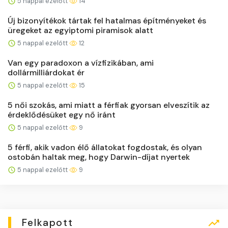
5 nappal ezelőtt
14
Új bizonyítékok tártak fel hatalmas építményeket és
üregeket az egyiptomi piramisok alatt
5 nappal ezelőtt
12
Van egy paradoxon a vízfizikában, ami
dollármilliárdokat ér
5 nappal ezelőtt
15
5 női szokás, ami miatt a férfiak gyorsan elveszítik az
érdeklődésüket egy nő iránt
5 nappal ezelőtt
9
5 férfi, akik vadon élő állatokat fogdostak, és olyan
ostobán haltak meg, hogy Darwin-díjat nyertek
5 nappal ezelőtt
9
Felkapott