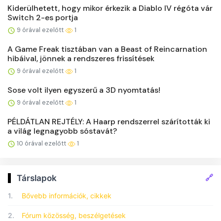
Kiderülhetett, hogy mikor érkezik a Diablo IV régóta vár
Switch 2-es portja
9 órával ezelőtt
1
A Game Freak tisztában van a Beast of Reincarnation
hibáival, jönnek a rendszeres frissítések
9 órával ezelőtt
1
Sose volt ilyen egyszerű a 3D nyomtatás!
9 órával ezelőtt
1
PÉLDÁTLAN REJTÉLY: A Haarp rendszerrel szárították ki
a világ legnagyobb sóstavát?
10 órával ezelőtt
1
🔗
Társlapok
1.
Bővebb információk, cikkek
2.
Fórum közösség, beszélgetések