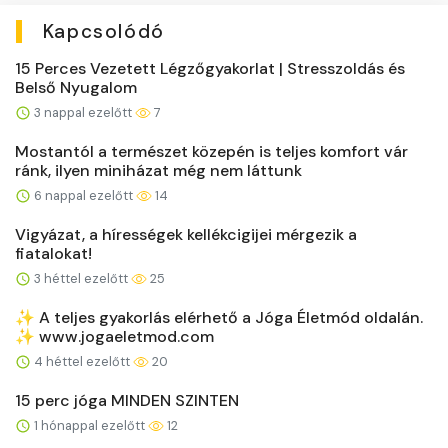
Kapcsolódó
15 Perces Vezetett Légzőgyakorlat | Stresszoldás és
Belső Nyugalom
3 nappal ezelőtt
7
Mostantól a természet közepén is teljes komfort vár
ránk, ilyen miniházat még nem láttunk
6 nappal ezelőtt
14
Vigyázat, a hírességek kellékcigijei mérgezik a
fiatalokat!
3 héttel ezelőtt
25
✨ A teljes gyakorlás elérhető a Jóga Életmód oldalán.
✨ www.jogaeletmod.com
4 héttel ezelőtt
20
15 perc jóga MINDEN SZINTEN
1 hónappal ezelőtt
12