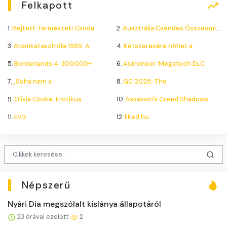
Felkapott
1.
Rejtett Természeti Csoda
2.
Ausztrália Csendes Összeomlása
3.
Atomkatasztrófa 1985: A
4.
Kétszeresére nőhet a
5.
Borderlands 4: 300.000+
6.
Astroneer: Megatech DLC
7.
„Soha nem a
8.
GC 2025: The
9.
Olivia Cooke: Erotikus
10.
Assassin's Creed Shadows
11.
kvíz
12.
liked.hu
Népszerű
Nyári Dia megszólalt kislánya állapotáról
23 órával ezelőtt
2