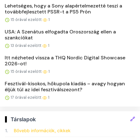
Lehetséges, hogy a Sony alapértelmezetté teszi a
továbbfejlesztett PSSR-t a PS5 Prón
15 órával ezelőtt
1
USA: A Szenátus elfogadta Oroszország ellen a
szankciókat
13 órával ezelőtt
1
Itt nézheted vissza a THQ Nordic Digital Showcase
2026-ot!
15 órával ezelőtt
1
Fesztivál-kisokos, hőkupola kiadás – avagy hogyan
éljük túl az idei fesztiválszezont?
17 órával ezelőtt
1
🔗
Társlapok
1.
Bővebb információk, cikkek