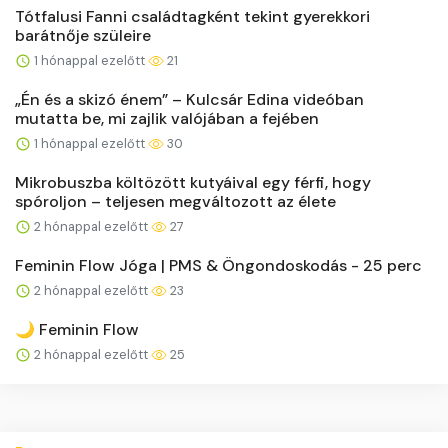
Tótfalusi Fanni családtagként tekint gyerekkori
barátnője szüleire
1 hónappal ezelőtt
21
„Én és a skizó énem” – Kulcsár Edina videóban
mutatta be, mi zajlik valójában a fejében
1 hónappal ezelőtt
30
Mikrobuszba költözött kutyáival egy férfi, hogy
spóroljon – teljesen megváltozott az élete
2 hónappal ezelőtt
27
Feminin Flow Jóga | PMS & Öngondoskodás - 25 perc
2 hónappal ezelőtt
23
🌙 Feminin Flow
2 hónappal ezelőtt
25