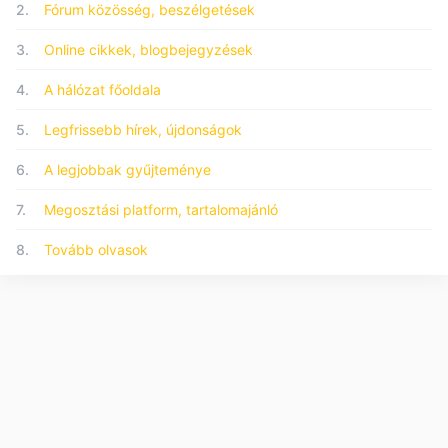
2.
Fórum közösség, beszélgetések
3.
Online cikkek, blogbejegyzések
4.
A hálózat főoldala
5.
Legfrissebb hírek, újdonságok
6.
A legjobbak gyűjteménye
7.
Megosztási platform, tartalomajánló
8.
Tovább olvasok