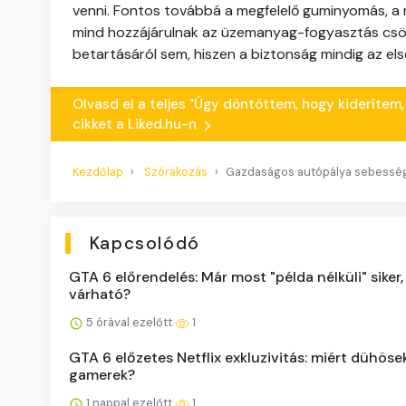
venni. Fontos továbbá a megfelelő guminyomás, a r
mind hozzájárulnak az üzemanyag-fogyasztás csö
betartásáról sem, hiszen a biztonság mindig az els
Olvasd el a teljes "Úgy döntöttem, hogy kideríte
cikket a Liked.hu-n
Kezdőlap
Szórakozás
Gazdaságos autópálya sebesség
Kapcsolódó
GTA 6 előrendelés: Már most "példa nélküli" siker,
várható?
5 órával ezelőtt
1
GTA 6 előzetes Netflix exkluzivitás: miért dühöse
gamerek?
1 nappal ezelőtt
1