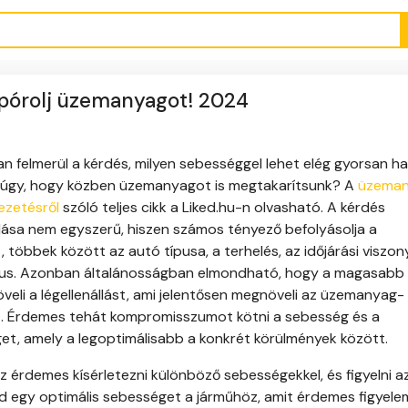
pórolj üzemanyagot! 2024
n felmerül a kérdés, milyen sebességgel lehet elég gyorsan ha
 úgy, hogy közben üzemanyagot is megtakarítsunk? A
üzema
ezetésről
szóló teljes cikk a Liked.hu-n olvasható. A kérdés
ása nem egyszerű, hiszen számos tényező befolyásolja a
 többek között az autó típusa, a terhelés, az időjárási viszon
ílus. Azonban általánosságban elmondható, hogy a magasabb
veli a légellenállást, ami jelentősen megnöveli az üzemanyag-
. Érdemes tehát kompromisszumot kötni a sebesség és a
et, amely a legoptimálisabb a konkrét körülmények között.
rdemes kísérletezni különböző sebességekkel, és figyelni a
d egy optimális sebességet a járműhöz, amit érdemes figyel