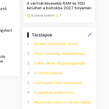
A vártnál kevesebb RAM és SSD
kerülhet a boltokba 2027 folyamán
sztő
6 órával ezelőtt
1
egykori
Társlapok
🔗
1.
Bővebb információk, cikkek
2.
Fórum közösség, beszélgetések
tók
se
3.
Online cikkek, blogbejegyzések
4.
A hálózat főoldala
5.
Legfrissebb hírek, újdonságok
6.
A legjobbak gyűjteménye
7.
Megosztási platform, tartalomajánló