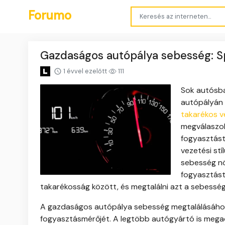
Forumo
Gazdaságos autópálya sebesség: S
1 évvel ezelőtt
111
Sok autósba
autópályán
takarékos v
megválaszol
fogyasztást,
vezetési st
sebesség nö
fogyasztást
takarékosság között, és megtalálni azt a sebesség
A gazdaságos autópálya sebesség megtalálásához é
fogyasztásmérőjét. A legtöbb autógyártó is mega