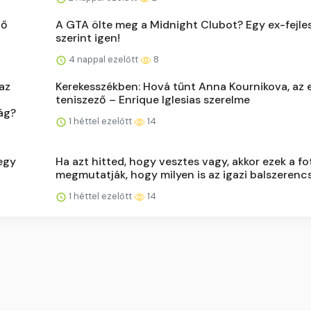
tő
A GTA ölte meg a Midnight Clubot? Egy ex-fejle
szerint igen!
4 nappal ezelőtt
8
az
Kerekesszékben: Hová tűnt Anna Kournikova, az 
teniszező – Enrique Iglesias szerelme
ág?
1 héttel ezelőtt
14
 egy
Ha azt hitted, hogy vesztes vagy, akkor ezek a fo
megmutatják, hogy milyen is az igazi balszerenc
1 héttel ezelőtt
14