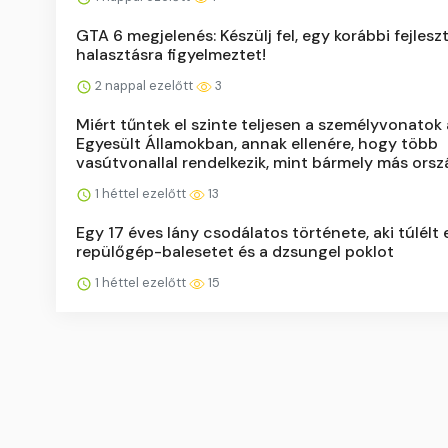
GTA 6 megjelenés: Készülj fel, egy korábbi fejlesz
halasztásra figyelmeztet!
2 nappal ezelőtt
3
Miért tűntek el szinte teljesen a személyvonatok 
Egyesült Államokban, annak ellenére, hogy több
vasútvonallal rendelkezik, mint bármely más orsz
1 héttel ezelőtt
13
Egy 17 éves lány csodálatos története, aki túlélt
repülőgép-balesetet és a dzsungel poklot
1 héttel ezelőtt
15