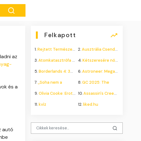
Felkapott
1.
Rejtett Természeti Csoda
2.
Ausztrália Csendes Összeomlása
ladni az
3.
Atomkatasztrófa 1985: A
4.
Kétszeresére nőhet a
nyag-
5.
Borderlands 4: 300.000+
6.
Astroneer: Megatech DLC
7.
„Soha nem a
8.
GC 2025: The
yok és a
9.
Olivia Cooke: Erotikus
10.
Assassin's Creed Shadows
11.
kvíz
12.
liked.hu
z autó
embe