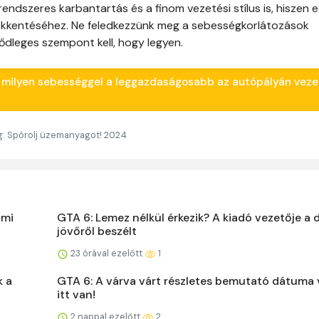
endszeres karbantartás és a finom vezetési stílus is, hiszen 
kkentéséhez. Ne feledkezzünk meg a sebességkorlátozások
ődleges szempont kell, hogy legyen.
m, milyen sebességgel a leggazdaságosabb az autópályán veze
: Spórolj üzemanyagot! 2024
 mi
GTA 6: Lemez nélkül érkezik? A kiadó vezetője a d
jövőről beszélt
23 órával ezelőtt
1
k a
GTA 6: A várva várt részletes bemutató dátuma 
itt van!
2 nappal ezelőtt
2