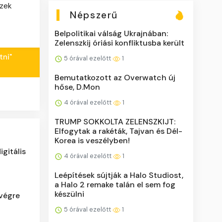
ezek
Népszerű
Belpolitikai válság Ukrajnában:
Zelenszkij óriási konfliktusba került
tni"
5 órával ezelőtt
1
Bemutatkozott az Overwatch új
hőse, D.Mon
4 órával ezelőtt
1
TRUMP SOKKOLTA ZELENSZKIJT:
Elfogytak a rakéták, Tajvan és Dél-
Korea is veszélyben!
igitális
4 órával ezelőtt
1
Leépítések sújtják a Halo Studiost,
a Halo 2 remake talán el sem fog
készülni
végre
5 órával ezelőtt
1