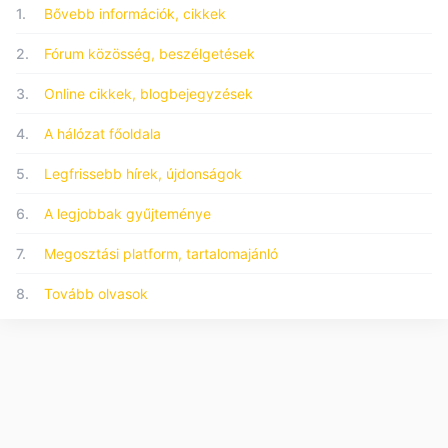
1.
Bővebb információk, cikkek
2.
Fórum közösség, beszélgetések
3.
Online cikkek, blogbejegyzések
4.
A hálózat főoldala
5.
Legfrissebb hírek, újdonságok
6.
A legjobbak gyűjteménye
7.
Megosztási platform, tartalomajánló
8.
Tovább olvasok