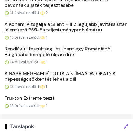
bevontak a játék terjesztésébe
13 órával ezelőtt
2
A Konami vizsgálja a Silent Hill 2 legújabb javítása után
jelentkező PS5-ös teljesítményproblémákat
15 órával ezelőtt
1
Rendkívüli feszültség: lezuhant egy Romániából
Bulgáriába berepülő ukrán drón
14 órával ezelőtt
1
A NASA MEGHAMISÍTOTTA A KLÍMAADATOKAT? A
népességcsökkentés lehet a cél
13 órával ezelőtt
1
Truxton Extreme teszt
16 órával ezelőtt
1
🔗
Társlapok