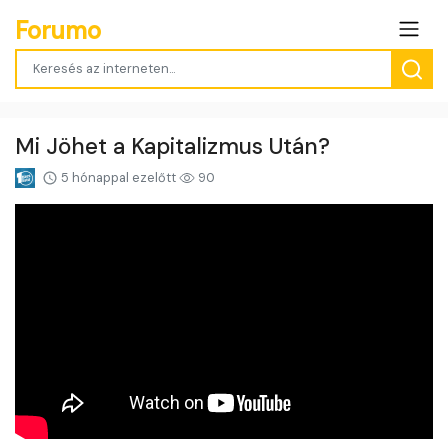
Forumo
Mi Jöhet a Kapitalizmus Után?
5 hónappal ezelőtt
90