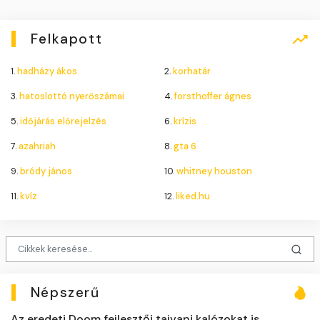
Felkapott
1.
hadházy ákos
2.
korhatár
3.
hatoslottó nyerőszámai
4.
forsthoffer ágnes
5.
időjárás előrejelzés
6.
krízis
7.
azahriah
8.
gta 6
9.
bródy jános
10.
whitney houston
11.
kvíz
12.
liked.hu
Népszerű
Az eredeti Doom fejlesztői tajvani kalózokat is