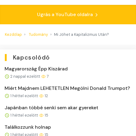
Ugrás a YouTube oldalra
Kezdőlap
Tudomány
Mi Jöhet a Kapitalizmus Után?
Kapcsolódó
Magyarország Épp Kiszárad
2 nappal ezelőtt
7
Miért Majdnem LEHETETLEN Megölni Donald Trumpot?
1 héttel ezelőtt
12
Japánban többé senki sem akar gyereket
1 héttel ezelőtt
15
Találkozzunk holnap
1 héttel ezelőtt
15