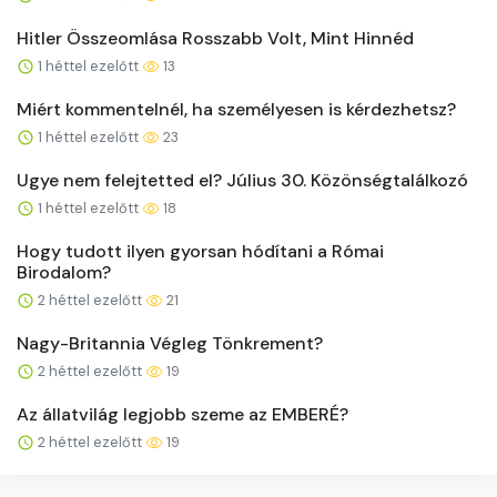
Hitler Összeomlása Rosszabb Volt, Mint Hinnéd
1 héttel ezelőtt
13
Miért kommentelnél, ha személyesen is kérdezhetsz?
1 héttel ezelőtt
23
Ugye nem felejtetted el? Július 30. Közönségtalálkozó
1 héttel ezelőtt
18
Hogy tudott ilyen gyorsan hódítani a Római
Birodalom?
2 héttel ezelőtt
21
Nagy-Britannia Végleg Tönkrement?
2 héttel ezelőtt
19
Az állatvilág legjobb szeme az EMBERÉ?
2 héttel ezelőtt
19