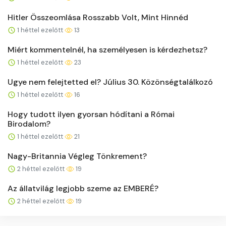
Hitler Összeomlása Rosszabb Volt, Mint Hinnéd
1 héttel ezelőtt
13
Miért kommentelnél, ha személyesen is kérdezhetsz?
1 héttel ezelőtt
23
Ugye nem felejtetted el? Július 30. Közönségtalálkozó
1 héttel ezelőtt
16
Hogy tudott ilyen gyorsan hódítani a Római
Birodalom?
1 héttel ezelőtt
21
Nagy-Britannia Végleg Tönkrement?
2 héttel ezelőtt
19
Az állatvilág legjobb szeme az EMBERÉ?
2 héttel ezelőtt
19