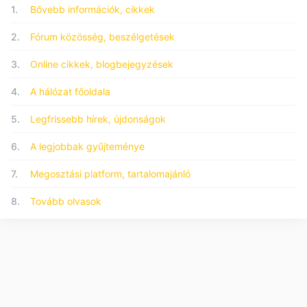
1.
Bővebb információk, cikkek
2.
Fórum közösség, beszélgetések
3.
Online cikkek, blogbejegyzések
4.
A hálózat főoldala
5.
Legfrissebb hírek, újdonságok
6.
A legjobbak gyűjteménye
7.
Megosztási platform, tartalomajánló
8.
Tovább olvasok