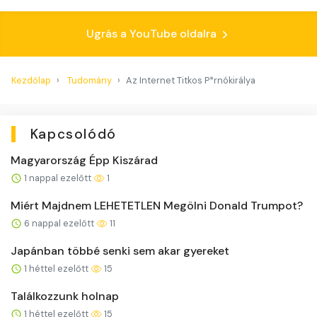
Ugrás a YouTube oldalra
Kezdőlap
Tudomány
Az Internet Titkos P*rnókirálya
Kapcsolódó
Magyarország Épp Kiszárad
1 nappal ezelőtt
1
Miért Majdnem LEHETETLEN Megölni Donald Trumpot?
6 nappal ezelőtt
11
Japánban többé senki sem akar gyereket
1 héttel ezelőtt
15
Találkozzunk holnap
1 héttel ezelőtt
15