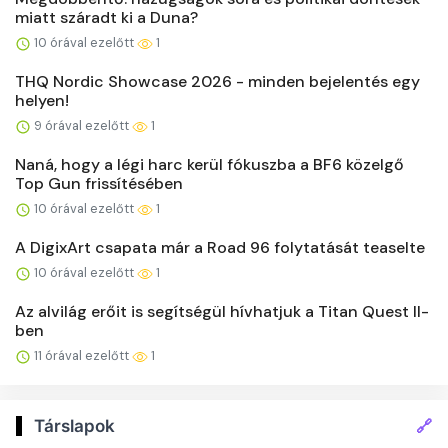
miatt száradt ki a Duna?
10 órával ezelőtt
1
THQ Nordic Showcase 2026 - minden bejelentés egy
helyen!
9 órával ezelőtt
1
Naná, hogy a légi harc kerül fókuszba a BF6 közelgő
Top Gun frissítésében
10 órával ezelőtt
1
A DigixArt csapata már a Road 96 folytatását teaselte
10 órával ezelőtt
1
Az alvilág erőit is segítségül hívhatjuk a Titan Quest II-
ben
11 órával ezelőtt
1
🔗
Társlapok