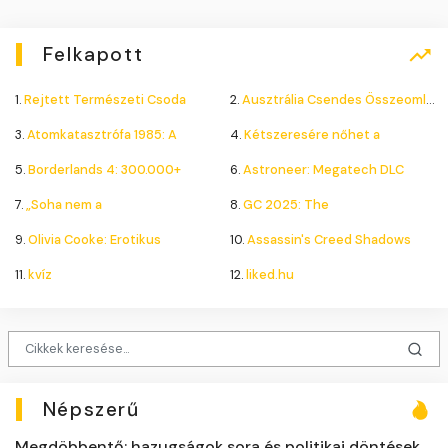
Felkapott
1.
Rejtett Természeti Csoda
2.
Ausztrália Csendes Összeomlása
3.
Atomkatasztrófa 1985: A
4.
Kétszeresére nőhet a
5.
Borderlands 4: 300.000+
6.
Astroneer: Megatech DLC
7.
„Soha nem a
8.
GC 2025: The
9.
Olivia Cooke: Erotikus
10.
Assassin's Creed Shadows
11.
kvíz
12.
liked.hu
Népszerű
Megdöbbentő: hazugságok sora és politikai döntések