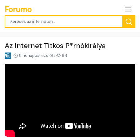
Forumo
Az Internet Titkos P*rnókirálya
8 hónappal ezelőtt
84