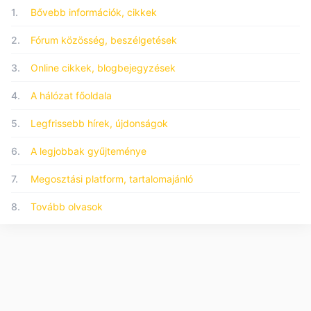
1.
Bővebb információk, cikkek
2.
Fórum közösség, beszélgetések
3.
Online cikkek, blogbejegyzések
4.
A hálózat főoldala
5.
Legfrissebb hírek, újdonságok
6.
A legjobbak gyűjteménye
7.
Megosztási platform, tartalomajánló
8.
Tovább olvasok