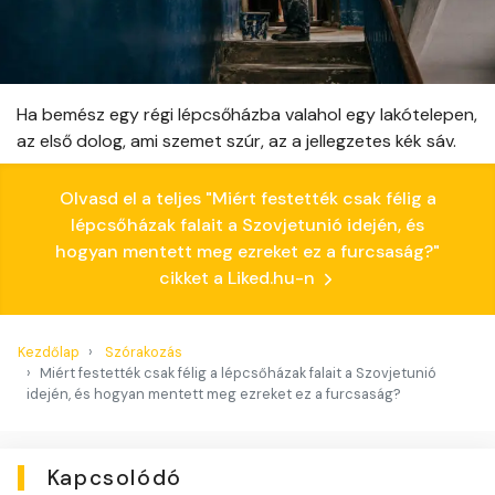
Ha bemész egy régi lépcsőházba valahol egy lakótelepen,
az első dolog, ami szemet szúr, az a jellegzetes kék sáv.
Olvasd el a teljes "Miért festették csak félig a
lépcsőházak falait a Szovjetunió idején, és
hogyan mentett meg ezreket ez a furcsaság?"
cikket a Liked.hu-n
Kezdőlap
Szórakozás
Miért festették csak félig a lépcsőházak falait a Szovjetunió
idején, és hogyan mentett meg ezreket ez a furcsaság?
Kapcsolódó