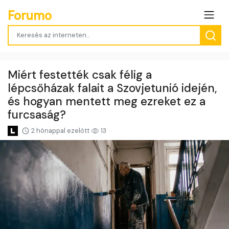
Forumo
Miért festették csak félig a
lépcsőházak falait a Szovjetunió idején,
és hogyan mentett meg ezreket ez a
furcsaság?
2 hónappal ezelőtt
13