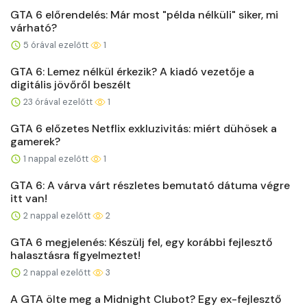
GTA 6 előrendelés: Már most "példa nélküli" siker, mi
várható?
5 órával ezelőtt
1
GTA 6: Lemez nélkül érkezik? A kiadó vezetője a
digitális jövőről beszélt
23 órával ezelőtt
1
GTA 6 előzetes Netflix exkluzivitás: miért dühösek a
gamerek?
1 nappal ezelőtt
1
GTA 6: A várva várt részletes bemutató dátuma végre
itt van!
2 nappal ezelőtt
2
GTA 6 megjelenés: Készülj fel, egy korábbi fejlesztő
halasztásra figyelmeztet!
2 nappal ezelőtt
3
A GTA ölte meg a Midnight Clubot? Egy ex-fejlesztő