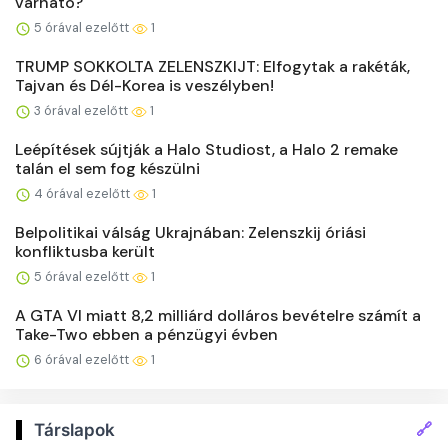
várható?
5 órával ezelőtt
1
TRUMP SOKKOLTA ZELENSZKIJT: Elfogytak a rakéták,
Tajvan és Dél-Korea is veszélyben!
3 órával ezelőtt
1
Leépítések sújtják a Halo Studiost, a Halo 2 remake
talán el sem fog készülni
4 órával ezelőtt
1
Belpolitikai válság Ukrajnában: Zelenszkij óriási
konfliktusba került
5 órával ezelőtt
1
A GTA VI miatt 8,2 milliárd dolláros bevételre számít a
Take-Two ebben a pénzügyi évben
6 órával ezelőtt
1
🔗
Társlapok