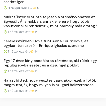
szerint igen!
4 nappal ezelőtt
8
Miért tűntek el szinte teljesen a személyvonatok az
Egyesült Államokban, annak ellenére, hogy több
vasútvonallal rendelkezik, mint bármely más ország?
1 héttel ezelőtt
13
Kerekesszékben: Hová tűnt Anna Kournikova, az
egykori teniszező – Enrique Iglesias szerelme
1 héttel ezelőtt
14
Egy 17 éves lány csodálatos története, aki túlélt egy
repülőgép-balesetet és a dzsungel poklot
1 héttel ezelőtt
15
Ha azt hitted, hogy vesztes vagy, akkor ezek a fotók
megmutatják, hogy milyen is az igazi balszerencse
1 héttel ezelőtt
14