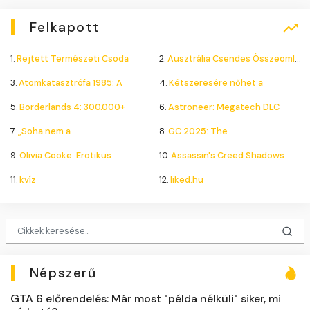
Felkapott
1.
Rejtett Természeti Csoda
2.
Ausztrália Csendes Összeomlása
3.
Atomkatasztrófa 1985: A
4.
Kétszeresére nőhet a
5.
Borderlands 4: 300.000+
6.
Astroneer: Megatech DLC
7.
„Soha nem a
8.
GC 2025: The
9.
Olivia Cooke: Erotikus
10.
Assassin's Creed Shadows
11.
kvíz
12.
liked.hu
Népszerű
GTA 6 előrendelés: Már most "példa nélküli" siker, mi