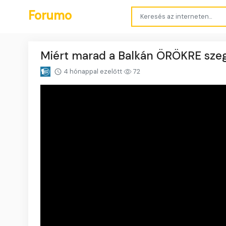
Forumo
Miért marad a Balkán ÖRÖKRE sze
4 hónappal ezelőtt
72