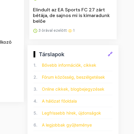
Elindult az EA Sports FC 27 zárt
bétája, de sajnos mi is kimaradunk
belőe
3 órával ezelőtt
1
álkozó
Társlapok
🔗
1.
Bővebb információk, cikkek
2.
Fórum közösség, beszélgetések
3.
Online cikkek, blogbejegyzések
4.
A hálózat főoldala
5.
Legfrissebb hírek, újdonságok
6.
A legjobbak gyűjteménye