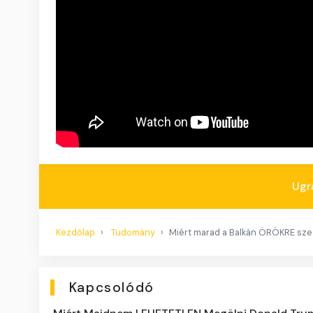
Ugr
Kezdőlap
Tudomány
Miért marad a Balkán ÖRÖKRE sz
Kapcsolódó