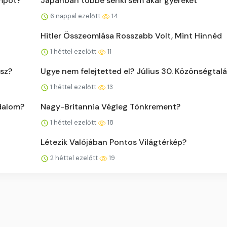
mpot?
Japánban többé senki sem akar gyereket
6 nappal ezelőtt
14
Hitler Összeomlása Rosszabb Volt, Mint Hinnéd
1 héttel ezelőtt
11
tsz?
Ugye nem felejtetted el? Július 30. Közönségtal
1 héttel ezelőtt
13
odalom?
Nagy-Britannia Végleg Tönkrement?
1 héttel ezelőtt
18
Létezik Valójában Pontos Világtérkép?
2 héttel ezelőtt
19