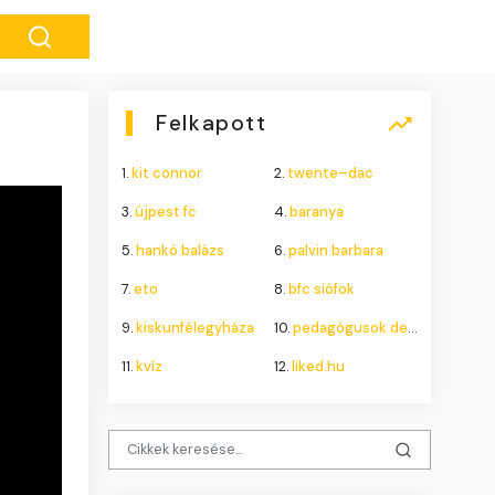
Felkapott
1.
kit connor
2.
twente–dac
3.
újpest fc
4.
baranya
5.
hankó balázs
6.
palvin barbara
7.
eto
8.
bfc siófok
9.
kiskunfélegyháza
10.
pedagógusok demokratikus szakszervezete
11.
kvíz
12.
liked.hu