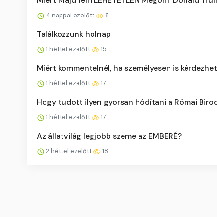
Miért Majdnem LEHETETLEN Megölni Donald Tru
4 nappal ezelőtt
8
Találkozzunk holnap
1 héttel ezelőtt
15
Miért kommentelnél, ha személyesen is kérdezhe
1 héttel ezelőtt
17
Hogy tudott ilyen gyorsan hódítani a Római Bir
1 héttel ezelőtt
17
Az állatvilág legjobb szeme az EMBERÉ?
2 héttel ezelőtt
18