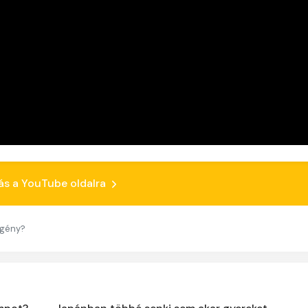
ás a YouTube oldalra
egény?