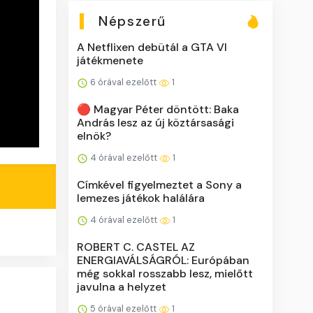
Népszerű
A Netflixen debütál a GTA VI
játékmenete
6 órával ezelőtt
1
🔴 Magyar Péter döntött: Baka
András lesz az új köztársasági
elnök?
4 órával ezelőtt
1
Címkével figyelmeztet a Sony a
lemezes játékok halálára
4 órával ezelőtt
1
ROBERT C. CASTEL AZ
ENERGIAVÁLSÁGRÓL: Európában
még sokkal rosszabb lesz, mielőtt
javulna a helyzet
5 órával ezelőtt
1