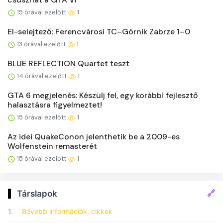
15 órával ezelőtt
1
El-selejtező: Ferencvárosi TC–Górnik Zabrze 1–0
13 órával ezelőtt
1
BLUE REFLECTION Quartet teszt
14 órával ezelőtt
1
GTA 6 megjelenés: Készülj fel, egy korábbi fejlesztő
halasztásra figyelmeztet!
15 órával ezelőtt
1
Az idei QuakeConon jelenthetik be a 2009-es
Wolfenstein remasterét
15 órával ezelőtt
1
🔗
Társlapok
1.
Bővebb információk, cikkek