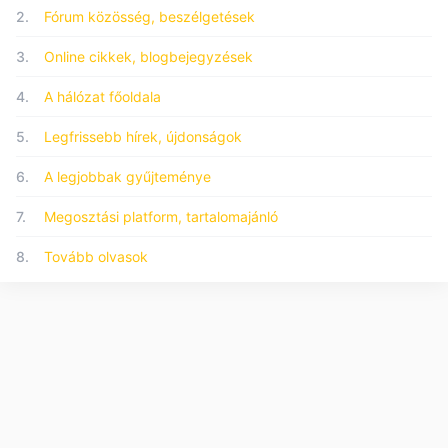
2.
Fórum közösség, beszélgetések
3.
Online cikkek, blogbejegyzések
4.
A hálózat főoldala
5.
Legfrissebb hírek, újdonságok
6.
A legjobbak gyűjteménye
7.
Megosztási platform, tartalomajánló
8.
Tovább olvasok