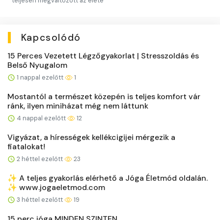
teljesen megváltozott az élete
Kapcsolódó
15 Perces Vezetett Légzőgyakorlat | Stresszoldás és
Belső Nyugalom
1 nappal ezelőtt
1
Mostantól a természet közepén is teljes komfort vár
ránk, ilyen miniházat még nem láttunk
4 nappal ezelőtt
12
Vigyázat, a hírességek kellékcigijei mérgezik a
fiatalokat!
2 héttel ezelőtt
23
✨ A teljes gyakorlás elérhető a Jóga Életmód oldalán.
✨ www.jogaeletmod.com
3 héttel ezelőtt
19
15 perc jóga MINDEN SZINTEN