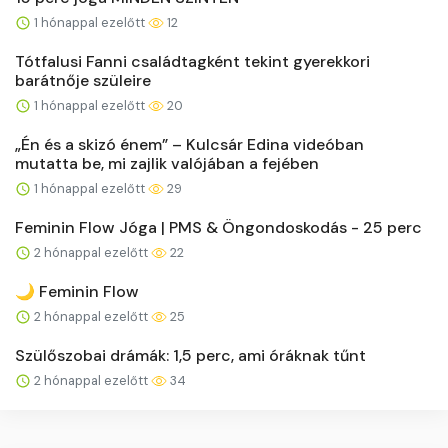
1 hónappal ezelőtt
12
Tótfalusi Fanni családtagként tekint gyerekkori
barátnője szüleire
1 hónappal ezelőtt
20
„Én és a skizó énem” – Kulcsár Edina videóban
mutatta be, mi zajlik valójában a fejében
1 hónappal ezelőtt
29
Feminin Flow Jóga | PMS & Öngondoskodás - 25 perc
2 hónappal ezelőtt
22
🌙 Feminin Flow
2 hónappal ezelőtt
25
Szülőszobai drámák: 1,5 perc, ami óráknak tűnt
2 hónappal ezelőtt
34