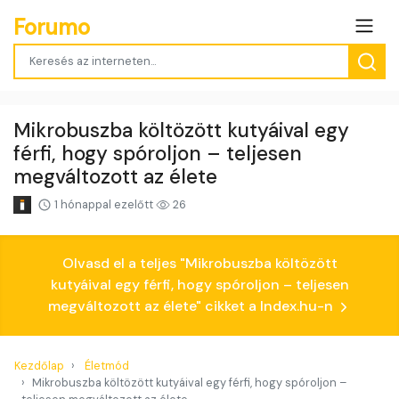
Forumo
Mikrobuszba költözött kutyáival egy
férfi, hogy spóroljon – teljesen
megváltozott az élete
1 hónappal ezelőtt
26
Olvasd el a teljes "Mikrobuszba költözött
kutyáival egy férfi, hogy spóroljon – teljesen
megváltozott az élete" cikket a Index.hu-n
Kezdőlap
Életmód
Mikrobuszba költözött kutyáival egy férfi, hogy spóroljon –