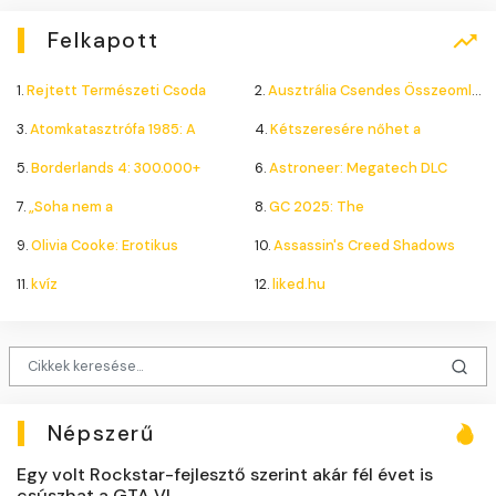
Felkapott
1.
Rejtett Természeti Csoda
2.
Ausztrália Csendes Összeomlása
3.
Atomkatasztrófa 1985: A
4.
Kétszeresére nőhet a
5.
Borderlands 4: 300.000+
6.
Astroneer: Megatech DLC
7.
„Soha nem a
8.
GC 2025: The
9.
Olivia Cooke: Erotikus
10.
Assassin's Creed Shadows
11.
kvíz
12.
liked.hu
Népszerű
Egy volt Rockstar-fejlesztő szerint akár fél évet is
csúszhat a GTA VI