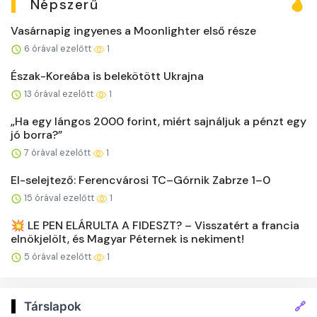
Népszerű
Vasárnapig ingyenes a Moonlighter első része
6 órával ezelőtt
1
Észak-Koreába is belekötött Ukrajna
13 órával ezelőtt
1
„Ha egy lángos 2000 forint, miért sajnáljuk a pénzt egy
jó borra?”
7 órával ezelőtt
1
El-selejtező: Ferencvárosi TC–Górnik Zabrze 1–0
15 órával ezelőtt
1
💥 LE PEN ELÁRULTA A FIDESZT? – Visszatért a francia
elnökjelölt, és Magyar Péternek is nekiment!
5 órával ezelőtt
1
🔗
Társlapok