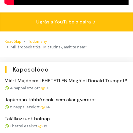
Ugrás a YouTube oldalra
Kezdőlap
Tudomány
Milliárdosok titkai: Mit tudnak, amit te nem?
Kapcsolódó
Miért Majdnem LEHETETLEN Megölni Donald Trumpot?
4 nappal ezelőtt
7
Japánban többé senki sem akar gyereket
5 nappal ezelőtt
14
Találkozzunk holnap
1 héttel ezelőtt
15