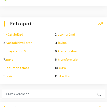
Felkapott
1.
kézilabdázó
2.
atomerőmű
3.
yaakobishvili áron
4.
lavina
5.
playstation 5
6.
krausz gábor
7.
paks
8.
transfermarkt
9.
deutsch tamás
10.
euró
11.
kvíz
12.
liked.hu