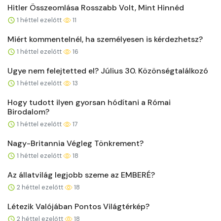
Hitler Összeomlása Rosszabb Volt, Mint Hinnéd
1 héttel ezelőtt
11
Miért kommentelnél, ha személyesen is kérdezhetsz?
1 héttel ezelőtt
16
Ugye nem felejtetted el? Július 30. Közönségtalálkozó
1 héttel ezelőtt
13
Hogy tudott ilyen gyorsan hódítani a Római
Birodalom?
1 héttel ezelőtt
17
Nagy-Britannia Végleg Tönkrement?
1 héttel ezelőtt
18
Az állatvilág legjobb szeme az EMBERÉ?
2 héttel ezelőtt
18
Létezik Valójában Pontos Világtérkép?
2 héttel ezelőtt
18