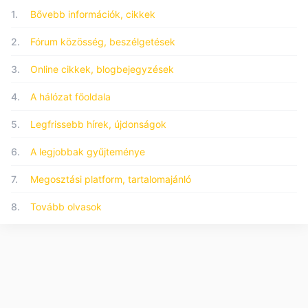
1.
Bővebb információk, cikkek
2.
Fórum közösség, beszélgetések
3.
Online cikkek, blogbejegyzések
4.
A hálózat főoldala
5.
Legfrissebb hírek, újdonságok
6.
A legjobbak gyűjteménye
7.
Megosztási platform, tartalomajánló
8.
Tovább olvasok