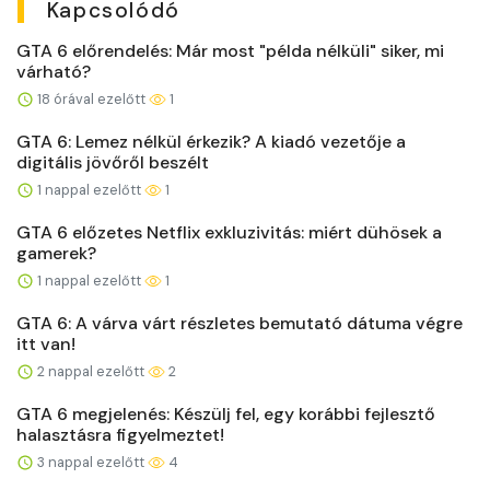
Kapcsolódó
GTA 6 előrendelés: Már most "példa nélküli" siker, mi
várható?
18 órával ezelőtt
1
GTA 6: Lemez nélkül érkezik? A kiadó vezetője a
digitális jövőről beszélt
1 nappal ezelőtt
1
GTA 6 előzetes Netflix exkluzivitás: miért dühösek a
gamerek?
1 nappal ezelőtt
1
GTA 6: A várva várt részletes bemutató dátuma végre
itt van!
2 nappal ezelőtt
2
GTA 6 megjelenés: Készülj fel, egy korábbi fejlesztő
halasztásra figyelmeztet!
3 nappal ezelőtt
4