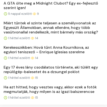
A GTA ölte meg a Midnight Clubot? Egy ex-fejlesztő
szerint igen!
5 nappal ezelőtt
9
Miért tűntek el szinte teljesen a személyvonatok az
Egyesült Államokban, annak ellenére, hogy több
vasútvonallal rendelkezik, mint bármely más ország?
1 héttel ezelőtt
14
Kerekesszékben: Hová tűnt Anna Kournikova, az
egykori teniszező – Enrique Iglesias szerelme
1 héttel ezelőtt
14
Egy 17 éves lány csodálatos története, aki túlélt egy
repülőgép-balesetet és a dzsungel poklot
1 héttel ezelőtt
15
Ha azt hitted, hogy vesztes vagy, akkor ezek a fotók
megmutatják, hogy milyen is az igazi balszerencse
1 héttel ezelőtt
15