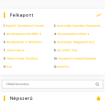
Felkapott
1.
Rejtett Természeti Csoda
2.
Ausztrália Csendes Összeomlása
3.
Atomkatasztrófa 1985: A
4.
Kétszeresére nőhet a
5.
Borderlands 4: 300.000+
6.
Astroneer: Megatech DLC
7.
„Soha nem a
8.
GC 2025: The
9.
Olivia Cooke: Erotikus
10.
Assassin's Creed Shadows
11.
kvíz
12.
liked.hu
Népszerű