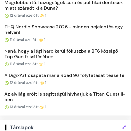
Megdöbbentő: hazugságok sora és politikai döntések
miatt száradt ki a Duna?
12 órával ezelőtt
1
THQ Nordic Showcase 2026 - minden bejelentés egy
helyen!
11 órával ezelőtt
1
Naná, hogy a légi harc kerül fókuszba a BF6 közelgő
Top Gun frissítésében
11 órával ezelőtt
1
A DigixArt csapata már a Road 96 folytatását teaselte
12 órával ezelőtt
1
Az alvilág erőit is segítségül hívhatjuk a Titan Quest II-
ben
13 órával ezelőtt
1
🔗
Társlapok