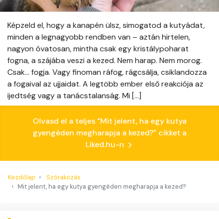
Képzeld el, hogy a kanapén ülsz, simogatod a kutyádat,
minden a legnagyobb rendben van – aztán hirtelen,
nagyon óvatosan, mintha csak egy kristálypoharat
fogna, a szájába veszi a kezed. Nem harap. Nem morog.
Csak… fogja. Vagy finoman ráfog, rágcsálja, csiklandozza
a fogaival az ujjaidat. A legtöbb ember első reakciója az
ijedtség vagy a tanácstalanság. Mi […]
Olvasd el a teljes "Mit jelent, ha egy kutya
gyengéden megharapja a kezed?" cikket a
Liked.hu-n
Kezdőlap
Szórakozás
Mit jelent, ha egy kutya gyengéden megharapja a kezed?