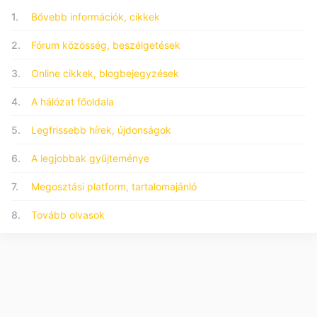
1.
Bővebb információk, cikkek
2.
Fórum közösség, beszélgetések
3.
Online cikkek, blogbejegyzések
4.
A hálózat főoldala
5.
Legfrissebb hírek, újdonságok
6.
A legjobbak gyűjteménye
7.
Megosztási platform, tartalomajánló
8.
Tovább olvasok