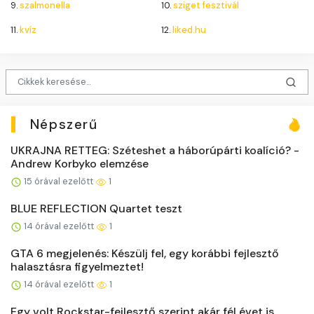
9.
szalmonella
10.
sziget fesztivál
11.
kvíz
12.
liked.hu
Népszerű
UKRAJNA RETTEG: Széteshet a háborúpárti koalíció? -
Andrew Korbyko elemzése
15 órával ezelőtt
1
BLUE REFLECTION Quartet teszt
14 órával ezelőtt
1
GTA 6 megjelenés: Készülj fel, egy korábbi fejlesztő
halasztásra figyelmeztet!
14 órával ezelőtt
1
Egy volt Rockstar-fejlesztő szerint akár fél évet is