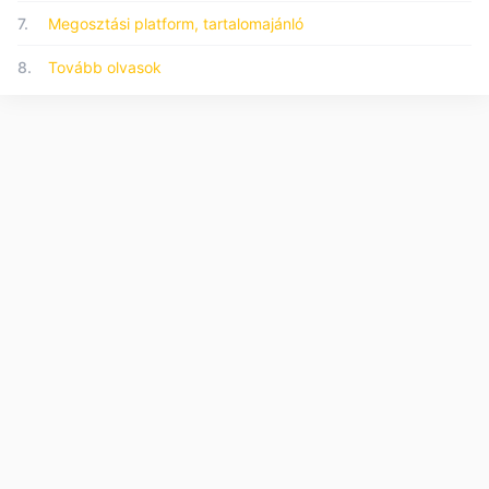
7.
Megosztási platform, tartalomajánló
8.
Tovább olvasok
© 2026 Forumo.hu - Minden jog fenntartva