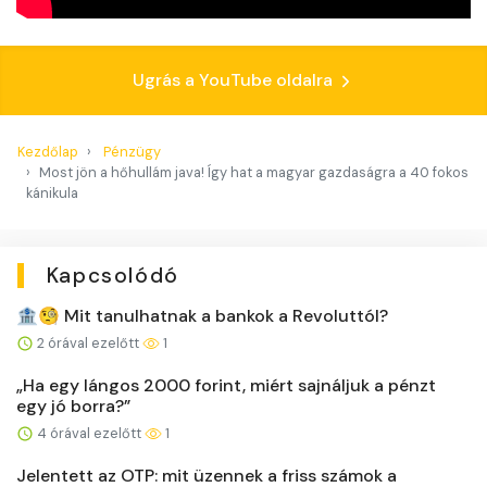
Ugrás a YouTube oldalra
Kezdőlap
Pénzügy
Most jön a hőhullám java! Így hat a magyar gazdaságra a 40 fokos
kánikula
Kapcsolódó
🏦🧐 Mit tanulhatnak a bankok a Revoluttól?
2 órával ezelőtt
1
„Ha egy lángos 2000 forint, miért sajnáljuk a pénzt
egy jó borra?”
4 órával ezelőtt
1
Jelentett az OTP: mit üzennek a friss számok a