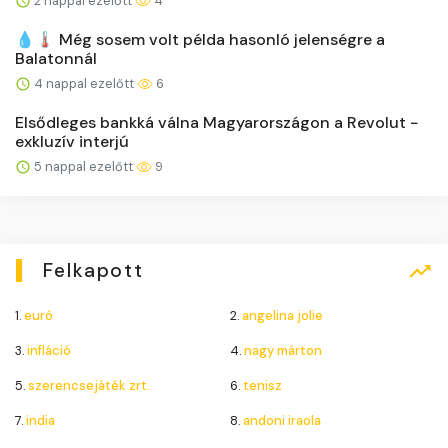
2 nappal ezelőtt
4
💧🌡️ Még sosem volt példa hasonló jelenségre a
Balatonnál
4 nappal ezelőtt
6
Elsődleges bankká válna Magyarországon a Revolut −
exkluzív interjú
5 nappal ezelőtt
9
Felkapott
1.
euró
2.
angelina jolie
3.
infláció
4.
nagy márton
5.
szerencsejáték zrt.
6.
tenisz
7.
india
8.
andoni iraola