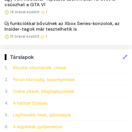
csúszhat a GTA VI
14 órával ezelőtt
1
Új funkciókkal bővülnek az Xbox Series-konzolok, az
Insider-tagok már tesztelhetik is
15 órával ezelőtt
1
🔗
Társlapok
1.
Bővebb információk, cikkek
2.
Fórum közösség, beszélgetések
3.
Online cikkek, blogbejegyzések
4.
A hálózat főoldala
5.
Legfrissebb hírek, újdonságok
6.
A legjobbak gyűjteménye