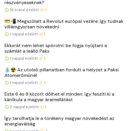
részvényeseknek?
18 órával ezelőtt
1
💳📲 Megszólalt a Revolut európai vezére: így tudnak
villámgyorsan növekedni
1 nappal ezelőtt
1
Ekkorát nem lehet spórolni: be fogja nyújtani a
számlát a leálló Paks
1 nappal ezelőtt
1
💧☢️ Az utolsó pillanatban fordult a helyzet a Paksi
Atomerőműnél
1 nappal ezelőtt
1
Este 6 és 9 között dőlhet el minden: így feszíti ki a
kánikula a magyar áramellátást
2 nappal ezelőtt
1
Így tarolhatja le a törékeny magyar növekedést az
energiaválság