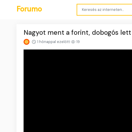
Forumo
Nagyot ment a forint, dobogós lett
1 hónappal ezelőtt
19