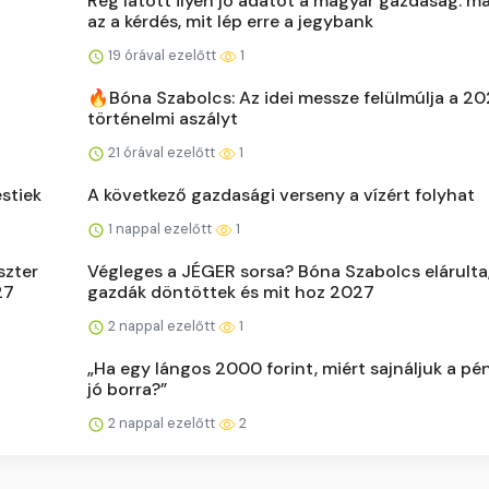
Rég látott ilyen jó adatot a magyar gazdaság: m
az a kérdés, mit lép erre a jegybank
19 órával ezelőtt
1
🔥Bóna Szabolcs: Az idei messze felülmúlja a 2
történelmi aszályt
21 órával ezelőtt
1
estiek
A következő gazdasági verseny a vízért folyhat
1 nappal ezelőtt
1
szter
Végleges a JÉGER sorsa? Bóna Szabolcs elárulta,
27
gazdák döntöttek és mit hoz 2027
2 nappal ezelőtt
1
„Ha egy lángos 2000 forint, miért sajnáljuk a pé
jó borra?”
2 nappal ezelőtt
2