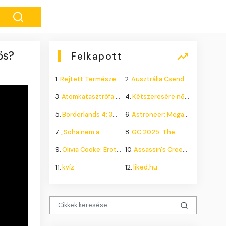
ős?
Felkapott
1.
Rejtett Természeti Csoda
2.
Ausztrália Csendes Összeomlása
3.
Atomkatasztrófa 1985: A
4.
Kétszeresére nőhet a
5.
Borderlands 4: 300.000+
6.
Astroneer: Megatech DLC
7.
„Soha nem a
8.
GC 2025: The
9.
Olivia Cooke: Erotikus
10.
Assassin's Creed Shadows
11.
kvíz
12.
liked.hu