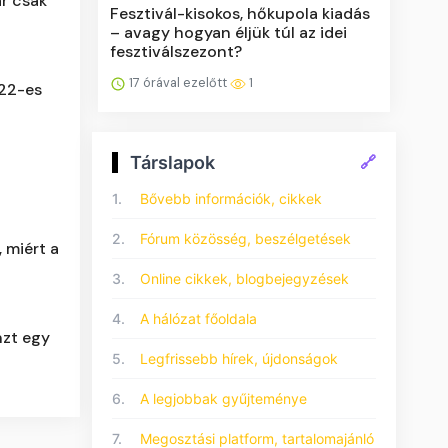
ár csak
Fesztivál-kisokos, hőkupola kiadás
– avagy hogyan éljük túl az idei
fesztiválszezont?
17 órával ezelőtt
1
022-es
Társlapok
🔗
1.
Bővebb információk, cikkek
2.
Fórum közösség, beszélgetések
 miért a
3.
Online cikkek, blogbejegyzések
4.
A hálózat főoldala
nzt egy
5.
Legfrissebb hírek, újdonságok
6.
A legjobbak gyűjteménye
7.
Megosztási platform, tartalomajánló