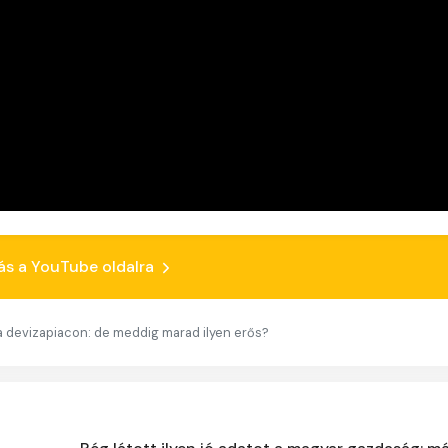
ás a YouTube oldalra
 a devizapiacon: de meddig marad ilyen erős?