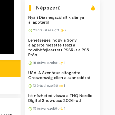
Népszerű
Nyári Dia megszólalt kislánya
állapotáról
23 órával ezelőtt
2
Lehetséges, hogy a Sony
alapértelmezetté teszi a
továbbfejlesztett PSSR-t a PS5
Prón
15 órával ezelőtt
1
USA: A Szenátus elfogadta
Oroszország ellen a szankciókat
13 órával ezelőtt
1
Itt nézheted vissza a THQ Nordic
Digital Showcase 2026-ot!
15 órával ezelőtt
1