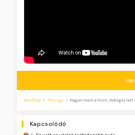
Ugr
Kezdőlap
Pénzügy
Nagyot ment a forint, dobogós lett
Kapcsolódó