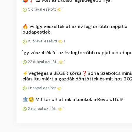
🥵🌡️ Ez volt az utolsó leghidegebb nyár
5 órával ezelőtt
1
🔥 ☀️ Így vészelték át az év legforróbb napját a
budapestiek
19 órával ezelőtt
1
Így vészelték át az év legforróbb napját a budap
22 órával ezelőtt
1
⚡️Végleges a JÉGER sorsa❓Bóna Szabolcs mini
elárulta, miért a gazdák döntöttek és mit hoz 20
1 nappal ezelőtt
1
🏦🧐 Mit tanulhatnak a bankok a Revoluttól?
2 nappal ezelőtt
1