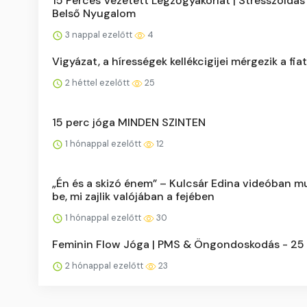
15 Perces Vezetett Légzőgyakorlat | Stresszoldás
Belső Nyugalom
3 nappal ezelőtt
4
Vigyázat, a hírességek kellékcigijei mérgezik a fia
2 héttel ezelőtt
25
15 perc jóga MINDEN SZINTEN
1 hónappal ezelőtt
12
„Én és a skizó énem” – Kulcsár Edina videóban m
be, mi zajlik valójában a fejében
1 hónappal ezelőtt
30
Feminin Flow Jóga | PMS & Öngondoskodás - 25
2 hónappal ezelőtt
23