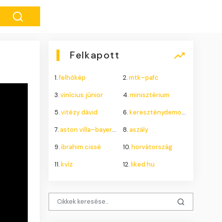
Felkapott
1.
felhőkép
2.
mtk–pafc
3.
vinícius júnior
4.
minisztérium
5.
vitézy dávid
6.
kereszténydemokrata néppárt
7.
aston villa–bayern münchen
8.
aszály
9.
ibrahim cissé
10.
horvátország
11.
kvíz
12.
liked.hu