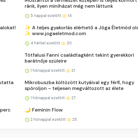
 és
Mostantól a természet közepén is teljes komfort
ránk, ilyen miniházat még nem láttunk
5 nappal ezelőtt
14
talokat!
✨ A teljes gyakorlás elérhető a Jóga Életmód ol
✨ www.jogaeletmod.com
4 héttel ezelőtt
20
Tótfalusi Fanni családtagként tekint gyerekkori
barátnője szüleire
1 hónappal ezelőtt
21
utatta
Mikrobuszba költözött kutyáival egy férfi, hogy
spóroljon – teljesen megváltozott az élete
1 hónappal ezelőtt
27
 perc
🌙 Feminin Flow
2 hónappal ezelőtt
25