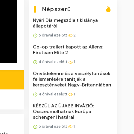
Népszerű
Nyári Dia megszólalt kislánya
állapotáról
5 órával ezelőtt
2
Co-op trailert kapott az Aliens:
Fireteam Elite 2
4 órával ezelőtt
1
Önvédelemre és a veszélyforrások
felismerésére tanítják a
keresztényeket Nagy-Britanniában
4 órával ezelőtt
1
KÉSZÜL AZ ÚJABB INVÁZIÓ:
Összeomolhatnak Európa
schengeni határai
5 órával ezelőtt
1