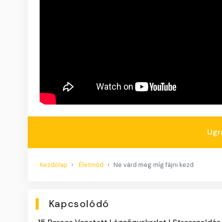
Ugr
Kezdőlap
Életmód
Ne várd meg míg fájni kezd
Kapcsolódó