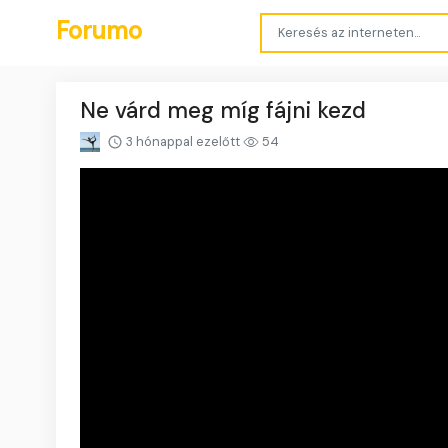
Forumo
Ne várd meg míg fájni kezd
3 hónappal ezelőtt
54