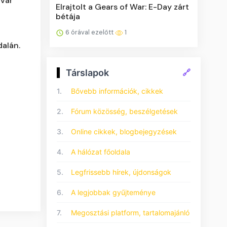
 vár
Elrajtolt a Gears of War: E-Day zárt
bétája
6 órával ezelőtt
1
dalán.
Társlapok
🔗
1.
Bővebb információk, cikkek
2.
Fórum közösség, beszélgetések
3.
Online cikkek, blogbejegyzések
4.
A hálózat főoldala
5.
Legfrissebb hírek, újdonságok
6.
A legjobbak gyűjteménye
7.
Megosztási platform, tartalomajánló