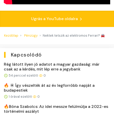
Ugrás a YouTube oldalra
Kezdőlap
Pénzügy
Nektek tetszik az elektromos Ferrari? 🚘
Kapcsolódó
Rég látott ilyen jó adatot a magyar gazdaság: már
csak az a kérdés, mit lép erre a jegybank
54 perccel ezelőtt
0
🔥 ☀️ Így vészelték át az év legforróbb napját a
budapestiek
1 órával ezelőtt
0
🔥Bóna Szabolcs: Az idei messze felülmúlja a 2022-es
történelmi aszályt