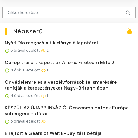
Népszerű
Nyári Dia megszólalt kislánya állapotáról
5 órával ezelőtt
2
Co-op trailert kapott az Aliens: Fireteam Elite 2
4 órával ezelőtt
1
Önvédelemre és a veszélyforrások felismerésére
tanítják a keresztényeket Nagy-Britanniában
4 órával ezelőtt
1
KÉSZÜL AZ ÚJABB INVÁZIÓ: Összeomolhatnak Európa
schengeni határai
5 órával ezelőtt
1
Elrajtolt a Gears of War: E-Day zárt bétája