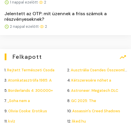
1 nappal ezelőtt
2
Jelentett az OTP: mit üzennek a friss számok a
részvényeseknek?
2 nappal ezelőtt
2
Felkapott
1.
Rejtett Természeti Csoda
2.
Ausztrália Csendes Összeomlása
3.
Atomkatasztrófa 1985: A
4.
Kétszeresére nőhet a
5.
Borderlands 4: 300.000+
6.
Astroneer: Megatech DLC
7.
„Soha nem a
8.
GC 2025: The
9.
Olivia Cooke: Erotikus
10.
Assassin's Creed Shadows
11.
kvíz
12.
liked.hu