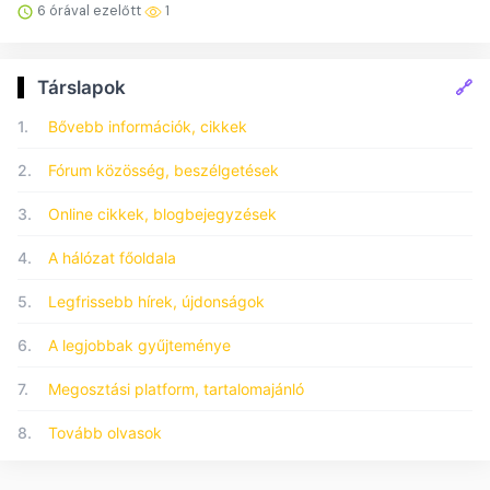
6 órával ezelőtt
1
🔗
Társlapok
1.
Bővebb információk, cikkek
2.
Fórum közösség, beszélgetések
3.
Online cikkek, blogbejegyzések
4.
A hálózat főoldala
5.
Legfrissebb hírek, újdonságok
6.
A legjobbak gyűjteménye
7.
Megosztási platform, tartalomajánló
8.
Tovább olvasok