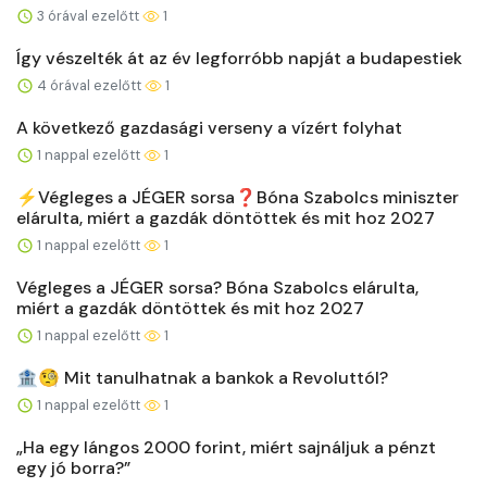
3 órával ezelőtt
1
Így vészelték át az év legforróbb napját a budapestiek
4 órával ezelőtt
1
A következő gazdasági verseny a vízért folyhat
1 nappal ezelőtt
1
⚡️Végleges a JÉGER sorsa❓Bóna Szabolcs miniszter
elárulta, miért a gazdák döntöttek és mit hoz 2027
1 nappal ezelőtt
1
Végleges a JÉGER sorsa? Bóna Szabolcs elárulta,
miért a gazdák döntöttek és mit hoz 2027
1 nappal ezelőtt
1
🏦🧐 Mit tanulhatnak a bankok a Revoluttól?
1 nappal ezelőtt
1
„Ha egy lángos 2000 forint, miért sajnáljuk a pénzt
egy jó borra?”