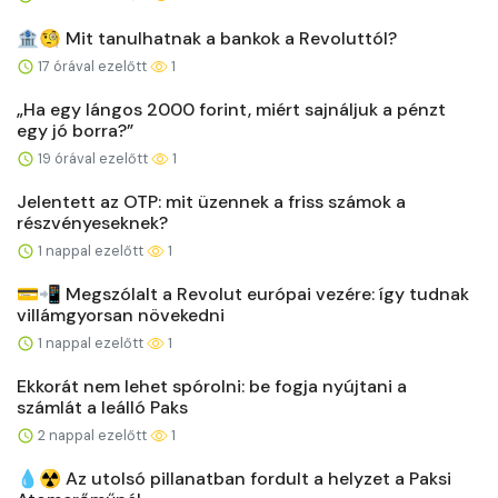
🏦🧐 Mit tanulhatnak a bankok a Revoluttól?
17 órával ezelőtt
1
„Ha egy lángos 2000 forint, miért sajnáljuk a pénzt
egy jó borra?”
19 órával ezelőtt
1
Jelentett az OTP: mit üzennek a friss számok a
részvényeseknek?
1 nappal ezelőtt
1
💳📲 Megszólalt a Revolut európai vezére: így tudnak
villámgyorsan növekedni
1 nappal ezelőtt
1
Ekkorát nem lehet spórolni: be fogja nyújtani a
számlát a leálló Paks
2 nappal ezelőtt
1
💧☢️ Az utolsó pillanatban fordult a helyzet a Paksi