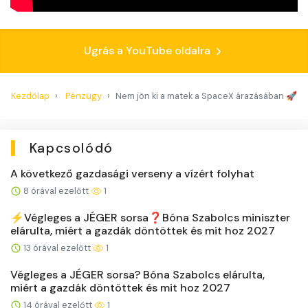
Ugrás a YouTube oldalra
Kezdőlap
Pénzügy
Nem jön ki a matek a SpaceX árazásában 🚀
Kapcsolódó
A következő gazdasági verseny a vízért folyhat
8 órával ezelőtt
1
⚡️Végleges a JÉGER sorsa❓Bóna Szabolcs miniszter
elárulta, miért a gazdák döntöttek és mit hoz 2027
13 órával ezelőtt
1
Végleges a JÉGER sorsa? Bóna Szabolcs elárulta,
miért a gazdák döntöttek és mit hoz 2027
14 órával ezelőtt
1