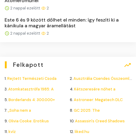
Atomerőműnél
2 nappal ezelőtt
2
Este 6 és 9 között dőlhet el minden: így feszíti ki a
kánikula a magyar áramellátást
2 nappal ezelőtt
2
Felkapott
1.
Rejtett Természeti Csoda
2.
Ausztrália Csendes Összeomlása
3.
Atomkatasztrófa 1985: A
4.
Kétszeresére nőhet a
5.
Borderlands 4: 300.000+
6.
Astroneer: Megatech DLC
7.
„Soha nem a
8.
GC 2025: The
9.
Olivia Cooke: Erotikus
10.
Assassin's Creed Shadows
11.
kvíz
12.
liked.hu