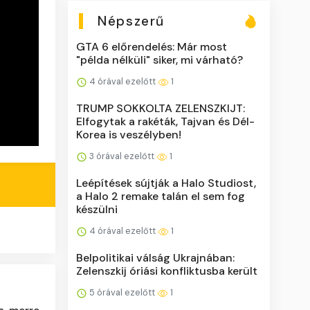
Népszerű
GTA 6 előrendelés: Már most
"példa nélküli" siker, mi várható?
4 órával ezelőtt
1
TRUMP SOKKOLTA ZELENSZKIJT:
Elfogytak a rakéták, Tajvan és Dél-
Korea is veszélyben!
3 órával ezelőtt
1
Leépítések sújtják a Halo Studiost,
a Halo 2 remake talán el sem fog
készülni
4 órával ezelőtt
1
Belpolitikai válság Ukrajnában:
Zelenszkij óriási konfliktusba került
5 órával ezelőtt
1