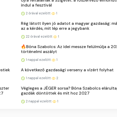
Újra feltalálnák a Szigetet: a főszervező elmondt
indul a fesztivál
2 órával ezelőtt
1
Rég látott ilyen jó adatot a magyar gazdaság: m
az a kérdés, mit lép erre a jegybank
22 órával ezelőtt
1
🔥Bóna Szabolcs: Az idei messze felülmúlja a 2
történelmi aszályt
1 nappal ezelőtt
1
estiek
A következő gazdasági verseny a vízért folyhat
1 nappal ezelőtt
2
szter
Végleges a JÉGER sorsa? Bóna Szabolcs elárulta,
27
gazdák döntöttek és mit hoz 2027
2 nappal ezelőtt
1