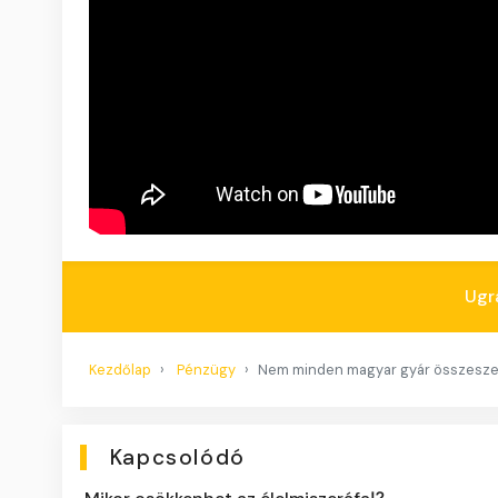
Ugr
Kezdőlap
Pénzügy
Nem minden magyar gyár összesz
Kapcsolódó