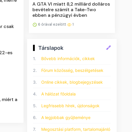
a, merre
A GTA VI miatt 8,2 milliárd dolláros
bevételre számít a Take-Two
ebben a pénzügyi évben
6 órával ezelőtt
1
ár csak
Társlapok
🔗
022-es
1.
Bővebb információk, cikkek
2.
Fórum közösség, beszélgetések
3.
Online cikkek, blogbejegyzések
4.
A hálózat főoldala
 miért a
5.
Legfrissebb hírek, újdonságok
6.
A legjobbak gyűjteménye
7.
Megosztási platform, tartalomajánló