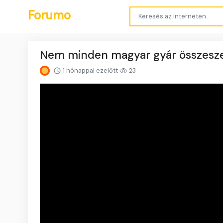
Forumo
Nem minden magyar gyár összesz
1 hónappal ezelőtt
23