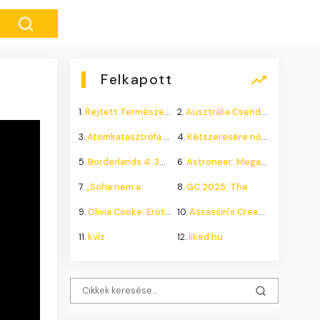
Felkapott
1.
Rejtett Természeti Csoda
2.
Ausztrália Csendes Összeomlása
3.
Atomkatasztrófa 1985: A
4.
Kétszeresére nőhet a
5.
Borderlands 4: 300.000+
6.
Astroneer: Megatech DLC
7.
„Soha nem a
8.
GC 2025: The
9.
Olivia Cooke: Erotikus
10.
Assassin's Creed Shadows
11.
kvíz
12.
liked.hu