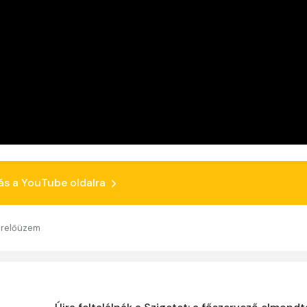
ás a YouTube oldalra
erelőüzem