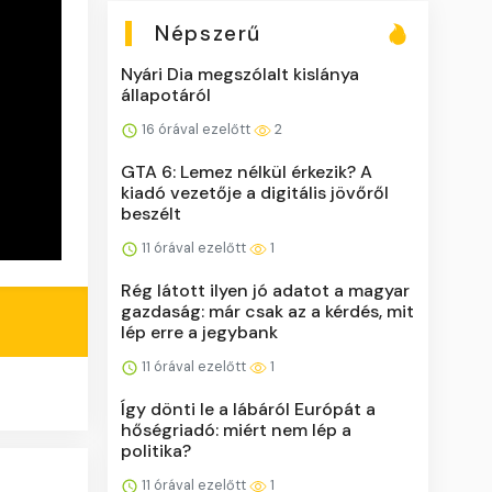
Népszerű
Nyári Dia megszólalt kislánya
állapotáról
16 órával ezelőtt
2
GTA 6: Lemez nélkül érkezik? A
kiadó vezetője a digitális jövőről
beszélt
11 órával ezelőtt
1
Rég látott ilyen jó adatot a magyar
gazdaság: már csak az a kérdés, mit
lép erre a jegybank
11 órával ezelőtt
1
Így dönti le a lábáról Európát a
hőségriadó: miért nem lép a
politika?
11 órával ezelőtt
1