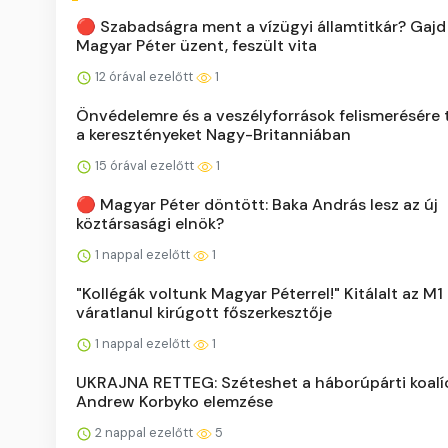
🔴 Szabadságra ment a vízügyi államtitkár? Gajd 
Magyar Péter üzent, feszült vita
12 órával ezelőtt
1
Önvédelemre és a veszélyforrások felismerésére t
a keresztényeket Nagy-Britanniában
15 órával ezelőtt
1
🔴 Magyar Péter döntött: Baka András lesz az új
köztársasági elnök?
1 nappal ezelőtt
1
"Kollégák voltunk Magyar Péterrel!" Kitálalt az M1
váratlanul kirúgott főszerkesztője
1 nappal ezelőtt
1
UKRAJNA RETTEG: Széteshet a háborúpárti koalíc
Andrew Korbyko elemzése
2 nappal ezelőtt
5