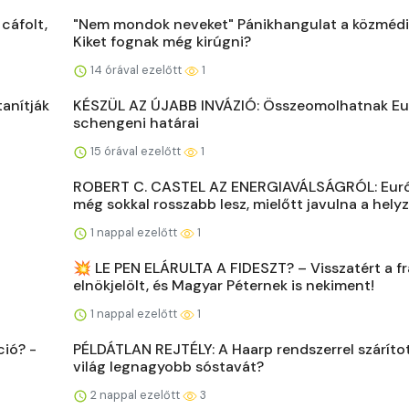
cáfolt,
"Nem mondok neveket" Pánikhangulat a közméd
Kiket fognak még kirúgni?
14 órával ezelőtt
1
anítják
KÉSZÜL AZ ÚJABB INVÁZIÓ: Összeomolhatnak E
schengeni határai
15 órával ezelőtt
1
ROBERT C. CASTEL AZ ENERGIAVÁLSÁGRÓL: Eur
még sokkal rosszabb lesz, mielőtt javulna a hely
1 nappal ezelőtt
1
💥 LE PEN ELÁRULTA A FIDESZT? – Visszatért a f
elnökjelölt, és Magyar Péternek is nekiment!
1 nappal ezelőtt
1
ió? -
PÉLDÁTLAN REJTÉLY: A Haarp rendszerrel szárítot
világ legnagyobb sóstavát?
2 nappal ezelőtt
3