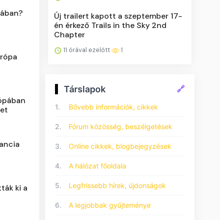
iában?
Új trailert kapott a szeptember 17-
én érkező Trails in the Sky 2nd
Chapter
11 órával ezelőtt
1
urópa
Társlapok
🔗
ópában
1.
Bővebb információk, cikkek
zet
2.
Fórum közösség, beszélgetések
rancia
3.
Online cikkek, blogbejegyzések
4.
A hálózat főoldala
5.
Legfrissebb hírek, újdonságok
ták ki a
6.
A legjobbak gyűjteménye