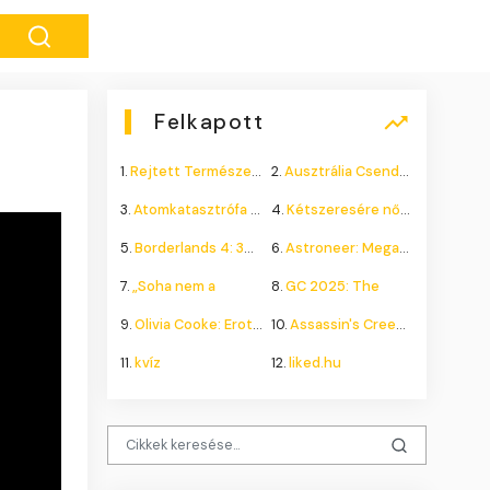
Felkapott
1.
Rejtett Természeti Csoda
2.
Ausztrália Csendes Összeomlása
3.
Atomkatasztrófa 1985: A
4.
Kétszeresére nőhet a
5.
Borderlands 4: 300.000+
6.
Astroneer: Megatech DLC
7.
„Soha nem a
8.
GC 2025: The
9.
Olivia Cooke: Erotikus
10.
Assassin's Creed Shadows
11.
kvíz
12.
liked.hu