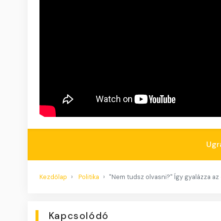
Ugr
Kezdőlap
Politika
"Nem tudsz olvasni?" Így gyalázza az
Kapcsolódó