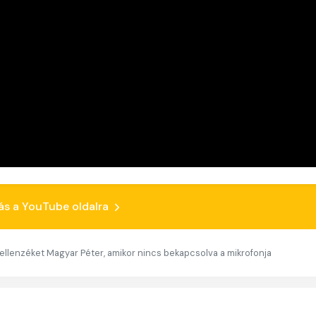
ás a YouTube oldalra
 ellenzéket Magyar Péter, amikor nincs bekapcsolva a mikrofonja