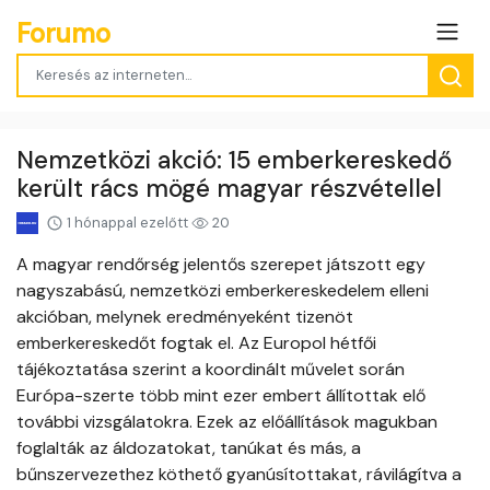
Forumo
Nemzetközi akció: 15 emberkereskedő
került rács mögé magyar részvétellel
1 hónappal ezelőtt
20
A magyar rendőrség jelentős szerepet játszott egy
nagyszabású, nemzetközi emberkereskedelem elleni
akcióban, melynek eredményeként tizenöt
emberkereskedőt fogtak el. Az Europol hétfői
tájékoztatása szerint a koordinált művelet során
Európa-szerte több mint ezer embert állítottak elő
további vizsgálatokra. Ezek az előállítások magukban
foglalták az áldozatokat, tanúkat és más, a
bűnszervezethez köthető gyanúsítottakat, rávilágítva a