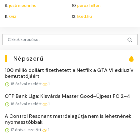
9.
josé mourinho
10.
perez hilton
11.
kvíz
12.
liked.hu
Népszerű
100 millió dollárt fizethetett a Netflix a GTA VI exkluzív
bemutatójáért
18 órával ezelőtt
1
OTP Bank Liga: Kisvárda Master Good–Újpest FC 2–4
16 órával ezelőtt
1
A Control Resonant metróalagútja nem is lehetnének
nyomasztóbbak
17 órával ezelőtt
1