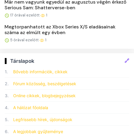
Már nem vagyunk egyedül az augusztus végén érkező
Serious Sam: Shatterverse-ben
17 órával ezelőtt
1
Megtorpanhatott az Xbox Series X/S eladásainak
száma az elmúlt egy évben
5 órával ezelőtt
1
🔗
Társlapok
1.
Bővebb információk, cikkek
2.
Fórum közösség, beszélgetések
3.
Online cikkek, blogbejegyzések
4.
A hálózat főoldala
5.
Legfrissebb hírek, újdonságok
6.
A legjobbak gyűjteménye