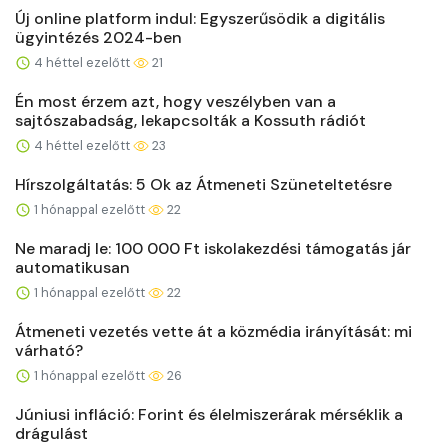
Új online platform indul: Egyszerűsödik a digitális
ügyintézés 2024-ben
4 héttel ezelőtt
21
Én most érzem azt, hogy veszélyben van a
sajtószabadság, lekapcsolták a Kossuth rádiót
4 héttel ezelőtt
23
Hírszolgáltatás: 5 Ok az Átmeneti Szüneteltetésre
1 hónappal ezelőtt
22
Ne maradj le: 100 000 Ft iskolakezdési támogatás jár
automatikusan
1 hónappal ezelőtt
22
Átmeneti vezetés vette át a közmédia irányítását: mi
várható?
1 hónappal ezelőtt
26
Júniusi infláció: Forint és élelmiszerárak mérséklik a
drágulást