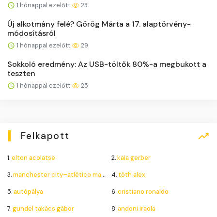
1 hónappal ezelőtt
23
Új alkotmány felé? Görög Márta a 17. alaptörvény-
módosításról
1 hónappal ezelőtt
29
Sokkoló eredmény: Az USB-töltők 80%-a megbukott a
teszten
1 hónappal ezelőtt
25
Felkapott
1.
elton acolatse
2.
kaia gerber
3.
manchester city–atlético madrid
4.
tóth alex
5.
autópálya
6.
cristiano ronaldo
7.
gundel takács gábor
8.
andoni iraola