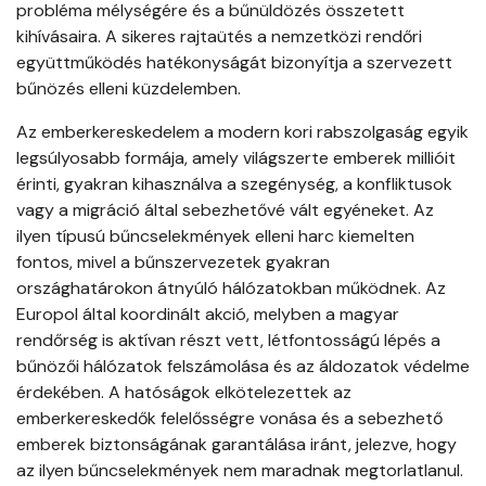
probléma mélységére és a bűnüldözés összetett
kihívásaira. A sikeres rajtaütés a nemzetközi rendőri
együttműködés hatékonyságát bizonyítja a szervezett
bűnözés elleni küzdelemben.
Az emberkereskedelem a modern kori rabszolgaság egyik
legsúlyosabb formája, amely világszerte emberek millióit
érinti, gyakran kihasználva a szegénység, a konfliktusok
vagy a migráció által sebezhetővé vált egyéneket. Az
ilyen típusú bűncselekmények elleni harc kiemelten
fontos, mivel a bűnszervezetek gyakran
országhatárokon átnyúló hálózatokban működnek. Az
Europol által koordinált akció, melyben a magyar
rendőrség is aktívan részt vett, létfontosságú lépés a
bűnözői hálózatok felszámolása és az áldozatok védelme
érdekében. A hatóságok elkötelezettek az
emberkereskedők felelősségre vonása és a sebezhető
emberek biztonságának garantálása iránt, jelezve, hogy
az ilyen bűncselekmények nem maradnak megtorlatlanul.