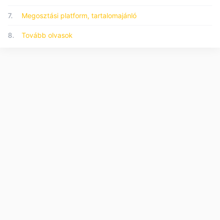
7.
Megosztási platform, tartalomajánló
8.
Tovább olvasok
© 2026 Forumo.hu - Minden jog fenntartva