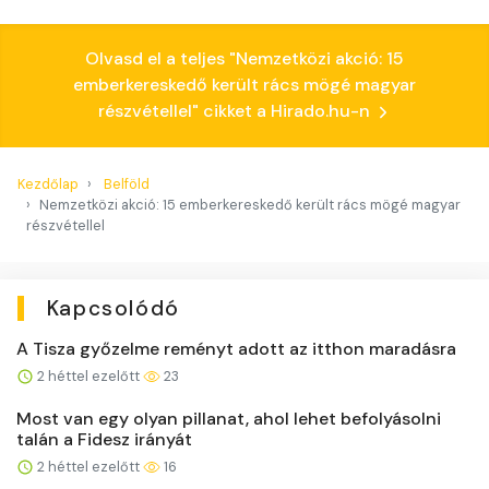
Olvasd el a teljes "Nemzetközi akció: 15
emberkereskedő került rács mögé magyar
részvétellel" cikket a Hirado.hu-n
Kezdőlap
Belföld
Nemzetközi akció: 15 emberkereskedő került rács mögé magyar
részvétellel
Kapcsolódó
A Tisza győzelme reményt adott az itthon maradásra
2 héttel ezelőtt
23
Most van egy olyan pillanat, ahol lehet befolyásolni
talán a Fidesz irányát
2 héttel ezelőtt
16