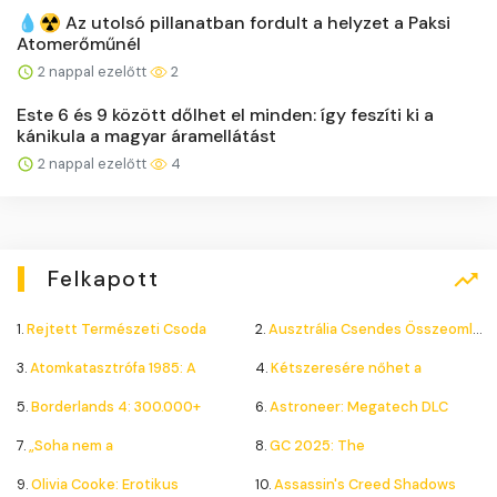
💧☢️ Az utolsó pillanatban fordult a helyzet a Paksi
Atomerőműnél
2 nappal ezelőtt
2
Este 6 és 9 között dőlhet el minden: így feszíti ki a
kánikula a magyar áramellátást
2 nappal ezelőtt
4
Felkapott
1.
Rejtett Természeti Csoda
2.
Ausztrália Csendes Összeomlása
3.
Atomkatasztrófa 1985: A
4.
Kétszeresére nőhet a
5.
Borderlands 4: 300.000+
6.
Astroneer: Megatech DLC
7.
„Soha nem a
8.
GC 2025: The
9.
Olivia Cooke: Erotikus
10.
Assassin's Creed Shadows