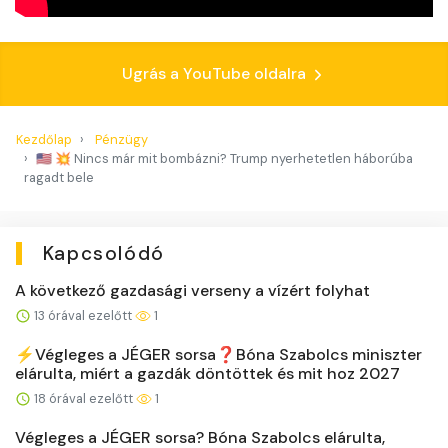
Ugrás a YouTube oldalra
Kezdőlap
Pénzügy
🇺🇸 💥 Nincs már mit bombázni? Trump nyerhetetlen háborúba
ragadt bele
Kapcsolódó
A következő gazdasági verseny a vízért folyhat
13 órával ezelőtt
1
⚡️Végleges a JÉGER sorsa❓Bóna Szabolcs miniszter
elárulta, miért a gazdák döntöttek és mit hoz 2027
18 órával ezelőtt
1
Végleges a JÉGER sorsa? Bóna Szabolcs elárulta,