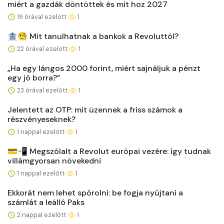
miért a gazdák döntöttek és mit hoz 2027
19 órával ezelőtt
1
🏦🧐 Mit tanulhatnak a bankok a Revoluttól?
22 órával ezelőtt
1
„Ha egy lángos 2000 forint, miért sajnáljuk a pénzt
egy jó borra?”
23 órával ezelőtt
1
Jelentett az OTP: mit üzennek a friss számok a
részvényeseknek?
1 nappal ezelőtt
1
💳📲 Megszólalt a Revolut európai vezére: így tudnak
villámgyorsan növekedni
1 nappal ezelőtt
1
Ekkorát nem lehet spórolni: be fogja nyújtani a
számlát a leálló Paks
2 nappal ezelőtt
1