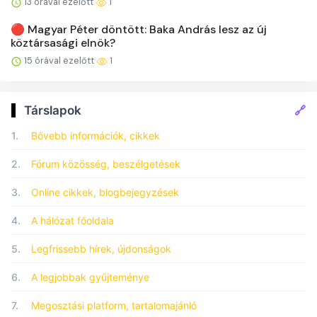
13 órával ezelőtt
1
🔴 Magyar Péter döntött: Baka András lesz az új
köztársasági elnök?
15 órával ezelőtt
1
🔗
Társlapok
1.
Bővebb információk, cikkek
2.
Fórum közösség, beszélgetések
3.
Online cikkek, blogbejegyzések
4.
A hálózat főoldala
5.
Legfrissebb hírek, újdonságok
6.
A legjobbak gyűjteménye
7.
Megosztási platform, tartalomajánló