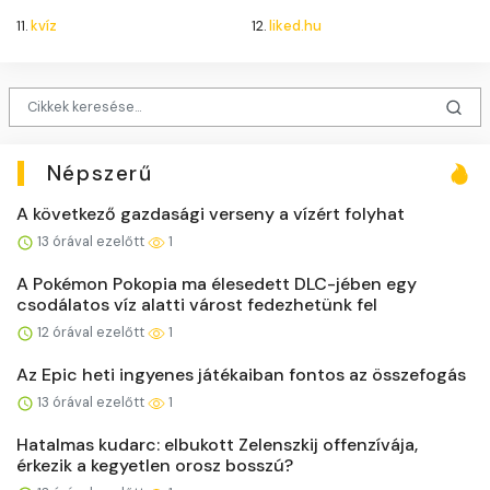
11.
kvíz
12.
liked.hu
Népszerű
A következő gazdasági verseny a vízért folyhat
13 órával ezelőtt
1
A Pokémon Pokopia ma élesedett DLC-jében egy
csodálatos víz alatti várost fedezhetünk fel
12 órával ezelőtt
1
Az Epic heti ingyenes játékaiban fontos az összefogás
13 órával ezelőtt
1
Hatalmas kudarc: elbukott Zelenszkij offenzívája,
érkezik a kegyetlen orosz bosszú?