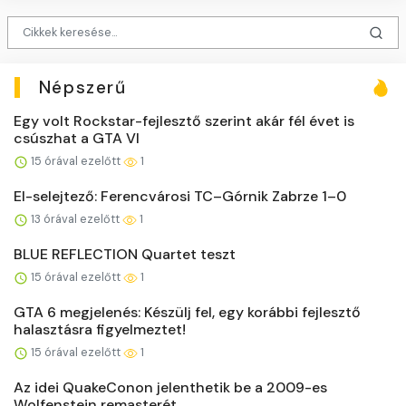
Népszerű
Egy volt Rockstar-fejlesztő szerint akár fél évet is
csúszhat a GTA VI
15 órával ezelőtt
1
El-selejtező: Ferencvárosi TC–Górnik Zabrze 1–0
13 órával ezelőtt
1
BLUE REFLECTION Quartet teszt
15 órával ezelőtt
1
GTA 6 megjelenés: Készülj fel, egy korábbi fejlesztő
halasztásra figyelmeztet!
15 órával ezelőtt
1
Az idei QuakeConon jelenthetik be a 2009-es
Wolfenstein remasterét