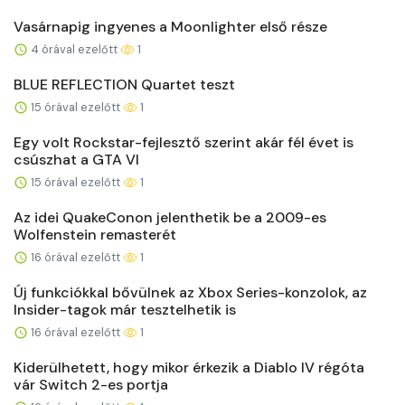
Vasárnapig ingyenes a Moonlighter első része
4 órával ezelőtt
1
BLUE REFLECTION Quartet teszt
15 órával ezelőtt
1
Egy volt Rockstar-fejlesztő szerint akár fél évet is
csúszhat a GTA VI
15 órával ezelőtt
1
Az idei QuakeConon jelenthetik be a 2009-es
Wolfenstein remasterét
16 órával ezelőtt
1
Új funkciókkal bővülnek az Xbox Series-konzolok, az
Insider-tagok már tesztelhetik is
16 órával ezelőtt
1
Kiderülhetett, hogy mikor érkezik a Diablo IV régóta
vár Switch 2-es portja