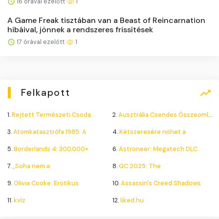
16 órával ezelőtt
1
A Game Freak tisztában van a Beast of Reincarnation
hibáival, jönnek a rendszeres frissítések
17 órával ezelőtt
1
Felkapott
1.
Rejtett Természeti Csoda
2.
Ausztrália Csendes Összeomlása
3.
Atomkatasztrófa 1985: A
4.
Kétszeresére nőhet a
5.
Borderlands 4: 300.000+
6.
Astroneer: Megatech DLC
7.
„Soha nem a
8.
GC 2025: The
9.
Olivia Cooke: Erotikus
10.
Assassin's Creed Shadows
11.
kvíz
12.
liked.hu