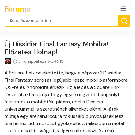
Forumo
Új Dissidia: Final Fantasy Mobilra!
Előzetes Holnap!
9 hónappal ezelőtt
101
A Square Enix bejelentette, hogy a népszerű Dissidia:
Final Fantasy sorozat legújabb része mobil platformokra,
iOS-re és Androidra érkezik. Ez a lépés a Square Enix
részéről azt mutatja, hogy egyre nagyobb hangsúlyt
fektetnek a mobiljáték-piacra, ahol a Dissidia
univerzummal is szeretnének sikereket elérni. A játék
műfaja egy arénaharcokra fókuszáló bunyós játék lesz,
ami hű marad a sorozat gyökereihez, miközben a mobil
platform sajátosságait is figyelembe veszi. Az első