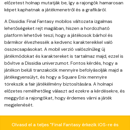
előzetest holnap mutatják be, így a rajongók hamarosan
képet kaphatnak a játékmenetről és a grafikáról.
A Dissidia: Final Fantasy mobilos változata izgalmas
lehetőségeket rejt magában, hiszen a hordozható
platform lehetővé teszi, hogy a játékosok bárhol és
bármikor élvezhessék a kedvenc karaktereikkel való
összecsapásokat. A mobil verzió valószínűleg új
játékmódokat és karaktereket is tartalmaz majd, ezzel is
bővítve a Dissidia univerzumot. Fontos kérdés, hogy a
játékon belüli tranzakciók mennyire befolyásolják majd a
játékegyensúlyt, és hogy a Square Enix mennyire
törekszik a fair játékélmény biztosítására. A holnapi
előzetes remélhetőleg választ ad ezekre a kérdésekre, és
meggyőzi a rajongókat, hogy érdemes várni a játék
megjelenését.
Olvasd el a teljes "Final Fantasy érkezik iOS-re és