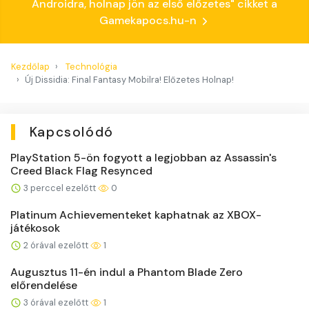
Androidra, holnap jön az első előzetes" cikket a
Gamekapocs.hu-n
Kezdőlap
Technológia
Új Dissidia: Final Fantasy Mobilra! Előzetes Holnap!
Kapcsolódó
PlayStation 5-ön fogyott a legjobban az Assassin's
Creed Black Flag Resynced
3 perccel ezelőtt
0
Platinum Achievementeket kaphatnak az XBOX-
játékosok
2 órával ezelőtt
1
Augusztus 11-én indul a Phantom Blade Zero
előrendelése
3 órával ezelőtt
1