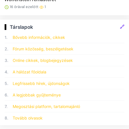
16 órával ezelőtt
1
🔗
Társlapok
1.
Bővebb információk, cikkek
2.
Fórum közösség, beszélgetések
3.
Online cikkek, blogbejegyzések
4.
A hálózat főoldala
5.
Legfrissebb hírek, újdonságok
6.
A legjobbak gyűjteménye
7.
Megosztási platform, tartalomajánló
8.
Tovább olvasok