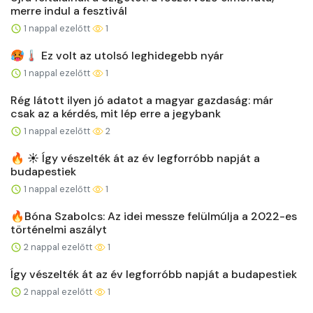
merre indul a fesztivál
1 nappal ezelőtt
1
🥵🌡️ Ez volt az utolsó leghidegebb nyár
1 nappal ezelőtt
1
Rég látott ilyen jó adatot a magyar gazdaság: már
csak az a kérdés, mit lép erre a jegybank
1 nappal ezelőtt
2
🔥 ☀️ Így vészelték át az év legforróbb napját a
budapestiek
1 nappal ezelőtt
1
🔥Bóna Szabolcs: Az idei messze felülmúlja a 2022-es
történelmi aszályt
2 nappal ezelőtt
1
Így vészelték át az év legforróbb napját a budapestiek
2 nappal ezelőtt
1