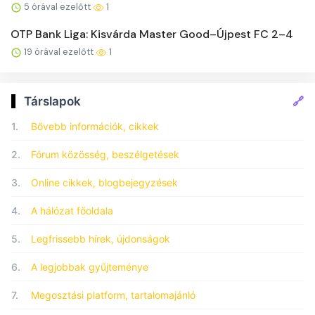
5 órával ezelőtt
1
OTP Bank Liga: Kisvárda Master Good–Újpest FC 2–4
19 órával ezelőtt
1
🔗
Társlapok
1.
Bővebb információk, cikkek
2.
Fórum közösség, beszélgetések
3.
Online cikkek, blogbejegyzések
4.
A hálózat főoldala
5.
Legfrissebb hírek, újdonságok
6.
A legjobbak gyűjteménye
7.
Megosztási platform, tartalomajánló