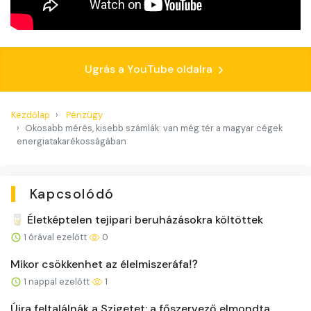
Ugrás a YouTube oldalra
Kezdőlap
Pénzügy
Okosabb mérés, kisebb számlák: van még tér a magyar cégek
energiatakarékosságában
Kapcsolódó
🥛 Életképtelen tejipari beruházásokra költöttek
1 órával ezelőtt
0
Mikor csökkenhet az élelmiszeráfa⁉️
1 nappal ezelőtt
1
Újra feltalálnák a Szigetet: a főszervező elmondta,