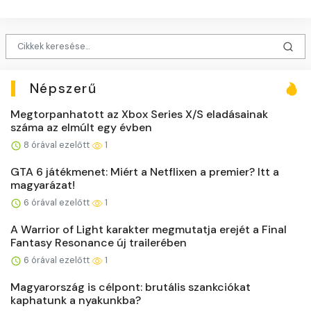
Népszerű
Megtorpanhatott az Xbox Series X/S eladásainak
száma az elmúlt egy évben
8 órával ezelőtt
1
GTA 6 játékmenet: Miért a Netflixen a premier? Itt a
magyarázat!
6 órával ezelőtt
1
A Warrior of Light karakter megmutatja erejét a Final
Fantasy Resonance új trailerében
6 órával ezelőtt
1
Magyarország is célpont: brutális szankciókat
kaphatunk a nyakunkba?