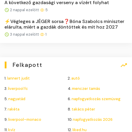
A következő gazdasági verseny a vízért folyhat
2 nappal ezelőtt
5
⚡️Végleges a JÉGER sorsa❓Bóna Szabolcs miniszter
elárulta, miért a gazdák döntöttek és mit hoz 2027
3 nappal ezelőtt
1
Felkapott
1.
lannert judit
2.
autó
3.
liverpool fc
4.
menczer tamás
5.
nagyatád
6.
napfogyatkozás szemüveg
7.
rakéta
8.
takács péter
9.
liverpool–monaco
10.
napfogyatkozás 2026
11.
kvíz
12.
liked.hu