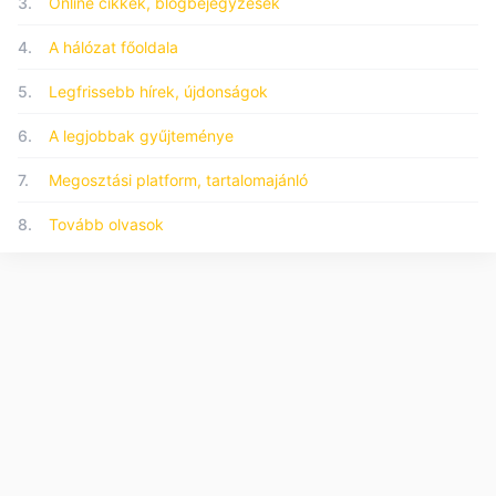
3.
Online cikkek, blogbejegyzések
4.
A hálózat főoldala
5.
Legfrissebb hírek, újdonságok
6.
A legjobbak gyűjteménye
7.
Megosztási platform, tartalomajánló
8.
Tovább olvasok