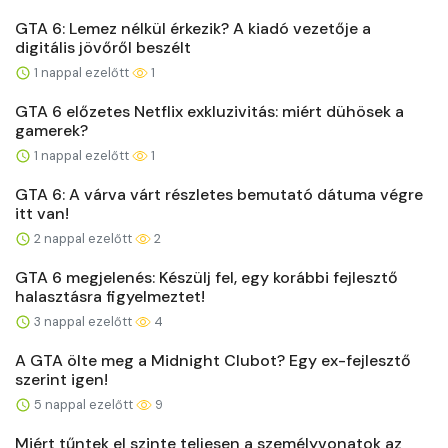
GTA 6: Lemez nélkül érkezik? A kiadó vezetője a
digitális jövőről beszélt
1 nappal ezelőtt
1
GTA 6 előzetes Netflix exkluzivitás: miért dühösek a
gamerek?
1 nappal ezelőtt
1
GTA 6: A várva várt részletes bemutató dátuma végre
itt van!
2 nappal ezelőtt
2
GTA 6 megjelenés: Készülj fel, egy korábbi fejlesztő
halasztásra figyelmeztet!
3 nappal ezelőtt
4
A GTA ölte meg a Midnight Clubot? Egy ex-fejlesztő
szerint igen!
5 nappal ezelőtt
9
Miért tűntek el szinte teljesen a személyvonatok az