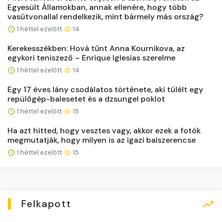
Egyesült Államokban, annak ellenére, hogy több
vasútvonallal rendelkezik, mint bármely más ország?
1 héttel ezelőtt
14
Kerekesszékben: Hová tűnt Anna Kournikova, az
egykori teniszező – Enrique Iglesias szerelme
1 héttel ezelőtt
14
Egy 17 éves lány csodálatos története, aki túlélt egy
repülőgép-balesetet és a dzsungel poklot
1 héttel ezelőtt
15
Ha azt hitted, hogy vesztes vagy, akkor ezek a fotók
megmutatják, hogy milyen is az igazi balszerencse
1 héttel ezelőtt
15
Felkapott