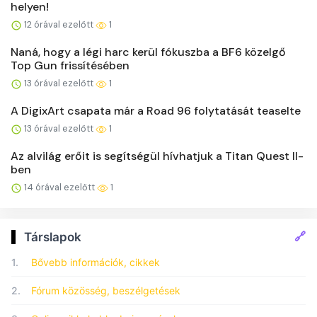
helyen!
12 órával ezelőtt
1
Naná, hogy a légi harc kerül fókuszba a BF6 közelgő
Top Gun frissítésében
13 órával ezelőtt
1
A DigixArt csapata már a Road 96 folytatását teaselte
13 órával ezelőtt
1
Az alvilág erőit is segítségül hívhatjuk a Titan Quest II-
ben
14 órával ezelőtt
1
🔗
Társlapok
1.
Bővebb információk, cikkek
2.
Fórum közösség, beszélgetések