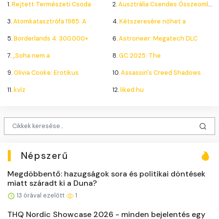
1.
Rejtett Természeti Csoda
2.
Ausztrália Csendes Összeomlása
3.
Atomkatasztrófa 1985: A
4.
Kétszeresére nőhet a
5.
Borderlands 4: 300.000+
6.
Astroneer: Megatech DLC
7.
„Soha nem a
8.
GC 2025: The
9.
Olivia Cooke: Erotikus
10.
Assassin's Creed Shadows
11.
kvíz
12.
liked.hu
Népszerű
Megdöbbentő: hazugságok sora és politikai döntések
miatt száradt ki a Duna?
13 órával ezelőtt
1
THQ Nordic Showcase 2026 - minden bejelentés egy