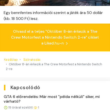
Egy bennfentes információi szerint a játék ára 50 dollár
(kb. 18 500 Ft) lesz.
Olvasd el a teljes "Október 8-án érkezik a The
Crew Motorfest a Nintendo Switch 2-re" cikket
a Liked.hu-n
Kezdőlap
Szórakozás
Október 8-án érkezik a The Crew Motorfest a Nintendo Switch
2-re
Kapcsolódó
GTA 6 előrendelés: Már most "példa nélküli" siker, mi
várható?
19 órával ezelőtt
1