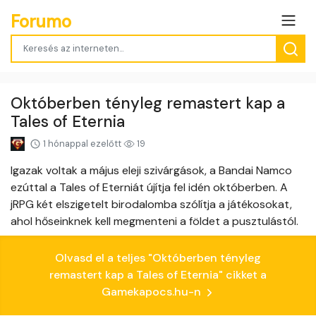
Forumo
Októberben tényleg remastert kap a
Tales of Eternia
1 hónappal ezelőtt
19
Igazak voltak a május eleji szivárgások, a Bandai Namco
ezúttal a Tales of Eterniát újítja fel idén októberben. A
jRPG két elszigetelt birodalomba szólítja a játékosokat,
ahol hőseinknek kell megmenteni a földet a pusztulástól.
Olvasd el a teljes "Októberben tényleg
remastert kap a Tales of Eternia" cikket a
Gamekapocs.hu-n