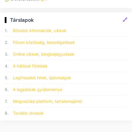
🔗
Társlapok
1.
Bővebb információk, cikkek
2.
Fórum közösség, beszélgetések
3.
Online cikkek, blogbejegyzések
4.
A hálózat főoldala
5.
Legfrissebb hírek, újdonságok
6.
A legjobbak gyűjteménye
7.
Megosztási platform, tartalomajánló
8.
Tovább olvasok