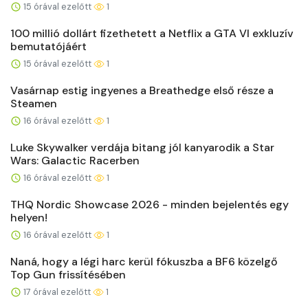
15 órával ezelőtt
1
100 millió dollárt fizethetett a Netflix a GTA VI exkluzív
bemutatójáért
15 órával ezelőtt
1
Vasárnap estig ingyenes a Breathedge első része a
Steamen
16 órával ezelőtt
1
Luke Skywalker verdája bitang jól kanyarodik a Star
Wars: Galactic Racerben
16 órával ezelőtt
1
THQ Nordic Showcase 2026 - minden bejelentés egy
helyen!
16 órával ezelőtt
1
Naná, hogy a légi harc kerül fókuszba a BF6 közelgő
Top Gun frissítésében
17 órával ezelőtt
1