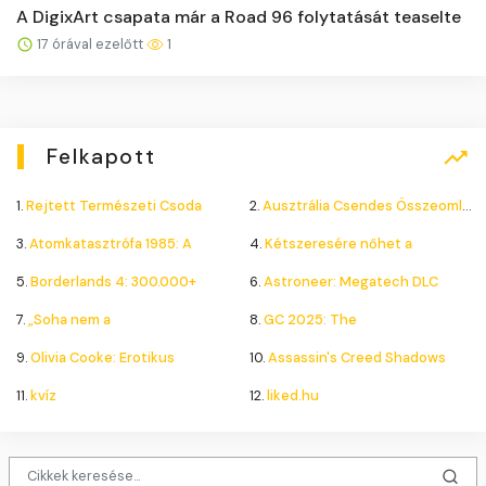
A DigixArt csapata már a Road 96 folytatását teaselte
17 órával ezelőtt
1
Felkapott
1.
Rejtett Természeti Csoda
2.
Ausztrália Csendes Összeomlása
3.
Atomkatasztrófa 1985: A
4.
Kétszeresére nőhet a
5.
Borderlands 4: 300.000+
6.
Astroneer: Megatech DLC
7.
„Soha nem a
8.
GC 2025: The
9.
Olivia Cooke: Erotikus
10.
Assassin's Creed Shadows
11.
kvíz
12.
liked.hu