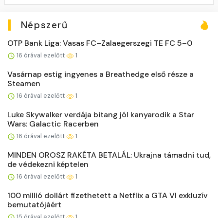
Népszerű
OTP Bank Liga: Vasas FC–Zalaegerszegi TE FC 5–0
16 órával ezelőtt
1
Vasárnap estig ingyenes a Breathedge első része a
Steamen
16 órával ezelőtt
1
Luke Skywalker verdája bitang jól kanyarodik a Star
Wars: Galactic Racerben
16 órával ezelőtt
1
MINDEN OROSZ RAKÉTA BETALÁL: Ukrajna támadni tud,
de védekezni képtelen
16 órával ezelőtt
1
100 millió dollárt fizethetett a Netflix a GTA VI exkluzív
bemutatójáért
15 órával ezelőtt
1