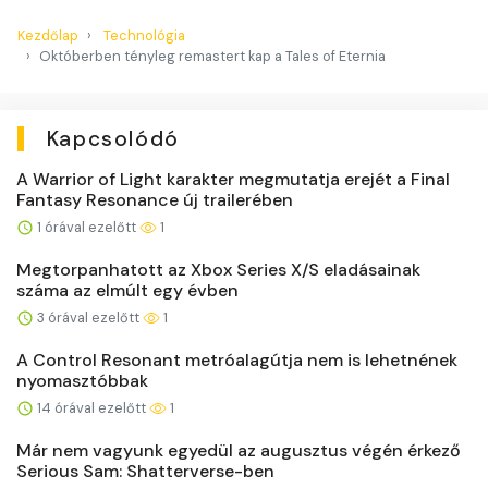
Kezdőlap
Technológia
Októberben tényleg remastert kap a Tales of Eternia
Kapcsolódó
A Warrior of Light karakter megmutatja erejét a Final
Fantasy Resonance új trailerében
1 órával ezelőtt
1
Megtorpanhatott az Xbox Series X/S eladásainak
száma az elmúlt egy évben
3 órával ezelőtt
1
A Control Resonant metróalagútja nem is lehetnének
nyomasztóbbak
14 órával ezelőtt
1
Már nem vagyunk egyedül az augusztus végén érkező
Serious Sam: Shatterverse-ben