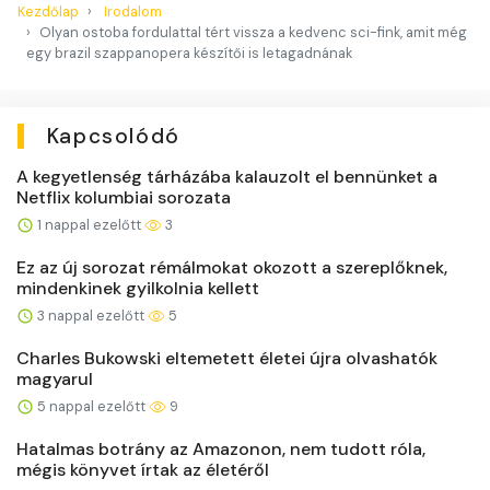
Kezdőlap
Irodalom
Olyan ostoba fordulattal tért vissza a kedvenc sci-fink, amit még
egy brazil szappanopera készítői is letagadnának
Kapcsolódó
A kegyetlenség tárházába kalauzolt el bennünket a
Netflix kolumbiai sorozata
1 nappal ezelőtt
3
Ez az új sorozat rémálmokat okozott a szereplőknek,
mindenkinek gyilkolnia kellett
3 nappal ezelőtt
5
Charles Bukowski eltemetett életei újra olvashatók
magyarul
5 nappal ezelőtt
9
Hatalmas botrány az Amazonon, nem tudott róla,
mégis könyvet írtak az életéről