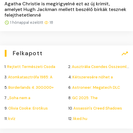
Agatha Christie is megirigyelné ezt az új krimit,
amelyet Hugh Jackman mellett beszélő birkák tesznek
felejthetetlenné
1 hónappal ezelőtt
18
Felkapott
1.
Rejtett Természeti Csoda
2.
Ausztrália Csendes Összeomlása
3.
Atomkatasztrófa 1985: A
4.
Kétszeresére nőhet a
5.
Borderlands 4: 300.000+
6.
Astroneer: Megatech DLC
7.
„Soha nem a
8.
GC 2025: The
9.
Olivia Cooke: Erotikus
10.
Assassin's Creed Shadows
11.
kvíz
12.
liked.hu