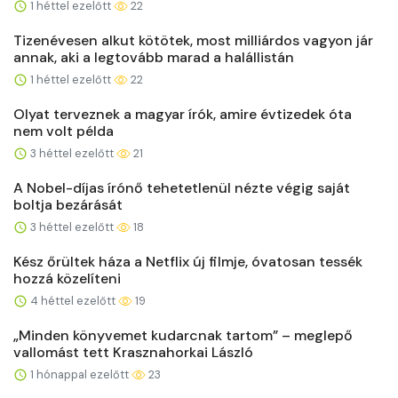
1 héttel ezelőtt
22
Tizenévesen alkut kötötek, most milliárdos vagyon jár
annak, aki a legtovább marad a halállistán
1 héttel ezelőtt
22
Olyat terveznek a magyar írók, amire évtizedek óta
nem volt példa
3 héttel ezelőtt
21
A Nobel-díjas írónő tehetetlenül nézte végig saját
boltja bezárását
3 héttel ezelőtt
18
Kész őrültek háza a Netflix új filmje, óvatosan tessék
hozzá közelíteni
4 héttel ezelőtt
19
„Minden könyvemet kudarcnak tartom” – meglepő
vallomást tett Krasznahorkai László
1 hónappal ezelőtt
23