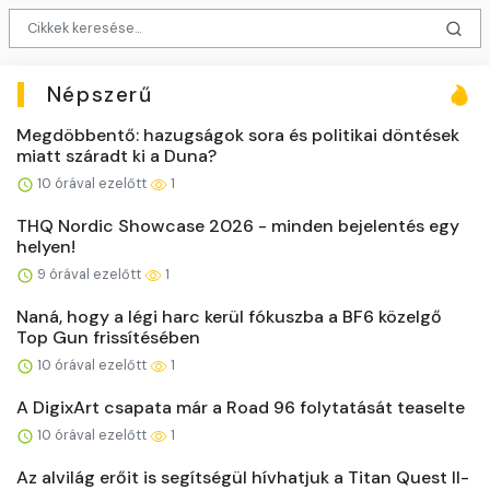
Népszerű
Megdöbbentő: hazugságok sora és politikai döntések
miatt száradt ki a Duna?
10 órával ezelőtt
1
THQ Nordic Showcase 2026 - minden bejelentés egy
helyen!
9 órával ezelőtt
1
Naná, hogy a légi harc kerül fókuszba a BF6 közelgő
Top Gun frissítésében
10 órával ezelőtt
1
A DigixArt csapata már a Road 96 folytatását teaselte
10 órával ezelőtt
1
Az alvilág erőit is segítségül hívhatjuk a Titan Quest II-