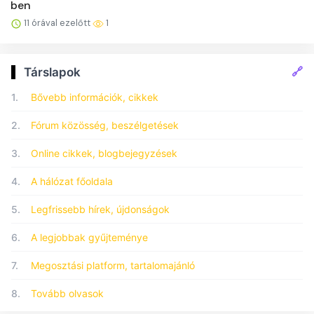
ben
11 órával ezelőtt
1
🔗
Társlapok
1.
Bővebb információk, cikkek
2.
Fórum közösség, beszélgetések
3.
Online cikkek, blogbejegyzések
4.
A hálózat főoldala
5.
Legfrissebb hírek, újdonságok
6.
A legjobbak gyűjteménye
7.
Megosztási platform, tartalomajánló
8.
Tovább olvasok