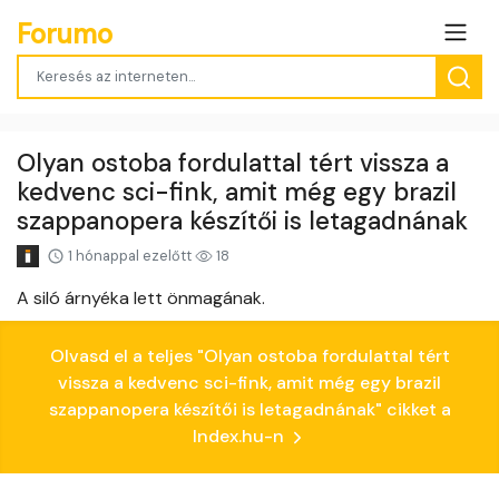
Forumo
Olyan ostoba fordulattal tért vissza a
kedvenc sci-fink, amit még egy brazil
szappanopera készítői is letagadnának
1 hónappal ezelőtt
18
A siló árnyéka lett önmagának.
Olvasd el a teljes "Olyan ostoba fordulattal tért
vissza a kedvenc sci-fink, amit még egy brazil
szappanopera készítői is letagadnának" cikket a
Index.hu-n