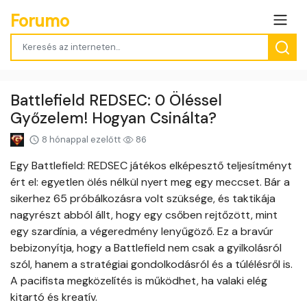
Forumo
Battlefield REDSEC: 0 Öléssel
Győzelem! Hogyan Csinálta?
8 hónappal ezelőtt
86
Egy Battlefield: REDSEC játékos elképesztő teljesítményt
ért el: egyetlen ölés nélkül nyert meg egy meccset. Bár a
sikerhez 65 próbálkozásra volt szüksége, és taktikája
nagyrészt abból állt, hogy egy csőben rejtőzött, mint
egy szardínia, a végeredmény lenyűgöző. Ez a bravúr
bebizonyítja, hogy a Battlefield nem csak a gyilkolásról
szól, hanem a stratégiai gondolkodásról és a túlélésről is.
A pacifista megközelítés is működhet, ha valaki elég
kitartó és kreatív.