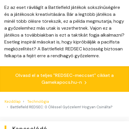
Ez az eset rávilágít a Battlefield játékok sokszínűségére
és a játékosok kreativitására. Bár a legtöbb játékos a
minél több ölésre törekszik, ez a példa megmutatja, hogy
a győzelemhez más utak is vezethetnek. Vajon ez a
játékos a továbbiakban is ezt a taktikát fogja alkalmazni?
Esetleg inspirál másokat is, hogy kipróbálják a pacifista
megközelítést? A Battlefield: REDSEC közösség biztosan
felkapta a fejét erre a rendhagyó győzelemre.
Olvasd el a teljes "REDSEC-meccset" cikket a
Gamekapocs.hu-n
Kezdőlap
Technológia
Battlefield REDSEC: 0 Öléssel Győzelem! Hogyan Csinálta?
Kapcsolódó