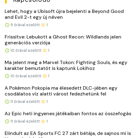
Lehet, hogy a Ubisoft újra bejelenti a Beyond Good
and Evil 2-t egy új néven
9 órával ezelőtt
1
Frissítve: Lebukott a Ghost Recon: Wildlands jelen
generációs verziója
10 órával ezelőtt
1
Ma jelent meg a Marvel Tokon: Fighting Souls, és egy
karakter bemutatót is kaptunk Lokihoz
10 órával ezelőtt
1
A Pokémon Pokopia ma élesedett DLC-jében egy
csodálatos víz alatti várost fedezhetünk fel
11 órával ezelőtt
1
Az Epic heti ingyenes játékaiban fontos az összefogás
11 órával ezelőtt
1
Elindult az EA Sports FC 27 zárt bétája, de sajnos mi is