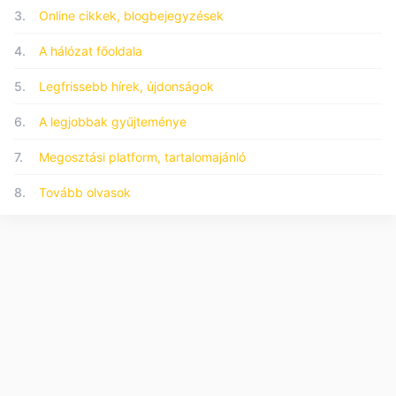
3.
Online cikkek, blogbejegyzések
4.
A hálózat főoldala
5.
Legfrissebb hírek, újdonságok
6.
A legjobbak gyűjteménye
7.
Megosztási platform, tartalomajánló
8.
Tovább olvasok