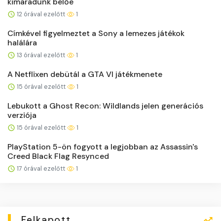
kimaradunk belőe
12 órával ezelőtt
1
Címkével figyelmeztet a Sony a lemezes játékok
halálára
13 órával ezelőtt
1
A Netflixen debütál a GTA VI játékmenete
15 órával ezelőtt
1
Lebukott a Ghost Recon: Wildlands jelen generációs
verziója
15 órával ezelőtt
1
PlayStation 5-ön fogyott a legjobban az Assassin's
Creed Black Flag Resynced
17 órával ezelőtt
1
Felkapott