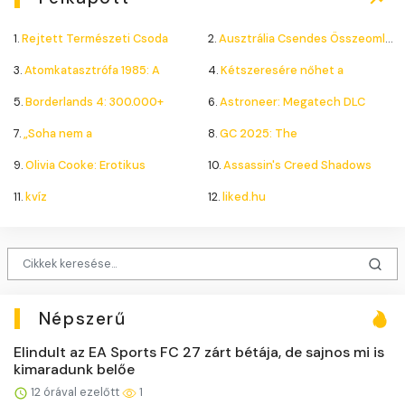
1.
Rejtett Természeti Csoda
2.
Ausztrália Csendes Összeomlása
3.
Atomkatasztrófa 1985: A
4.
Kétszeresére nőhet a
5.
Borderlands 4: 300.000+
6.
Astroneer: Megatech DLC
7.
„Soha nem a
8.
GC 2025: The
9.
Olivia Cooke: Erotikus
10.
Assassin's Creed Shadows
11.
kvíz
12.
liked.hu
Népszerű
Elindult az EA Sports FC 27 zárt bétája, de sajnos mi is
kimaradunk belőe
12 órával ezelőtt
1