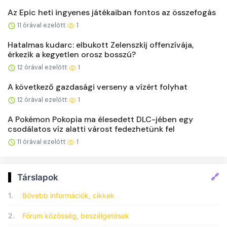
Az Epic heti ingyenes játékaiban fontos az összefogás
11 órával ezelőtt
1
Hatalmas kudarc: elbukott Zelenszkij offenzívája,
érkezik a kegyetlen orosz bosszú?
12 órával ezelőtt
1
A következő gazdasági verseny a vízért folyhat
12 órával ezelőtt
1
A Pokémon Pokopia ma élesedett DLC-jében egy
csodálatos víz alatti várost fedezhetünk fel
11 órával ezelőtt
1
🔗
Társlapok
1.
Bővebb információk, cikkek
2.
Fórum közösség, beszélgetések