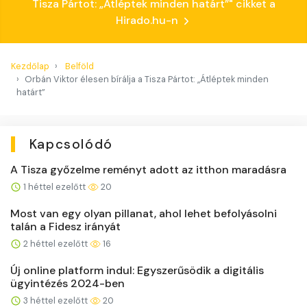
Tisza Pártot: „Átléptek minden határt”" cikket a
Hirado.hu-n
Kezdőlap
Belföld
Orbán Viktor élesen bírálja a Tisza Pártot: „Átléptek minden
határt”
Kapcsolódó
A Tisza győzelme reményt adott az itthon maradásra
1 héttel ezelőtt
20
Most van egy olyan pillanat, ahol lehet befolyásolni
talán a Fidesz irányát
2 héttel ezelőtt
16
Új online platform indul: Egyszerűsödik a digitális
ügyintézés 2024-ben
3 héttel ezelőtt
20