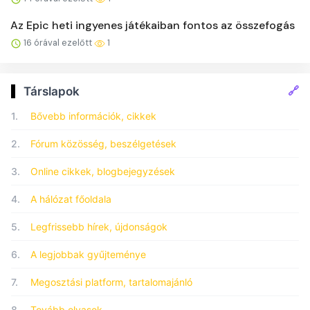
Az Epic heti ingyenes játékaiban fontos az összefogás
16 órával ezelőtt
1
🔗
Társlapok
1.
Bővebb információk, cikkek
2.
Fórum közösség, beszélgetések
3.
Online cikkek, blogbejegyzések
4.
A hálózat főoldala
5.
Legfrissebb hírek, újdonságok
6.
A legjobbak gyűjteménye
7.
Megosztási platform, tartalomajánló
8.
Tovább olvasok