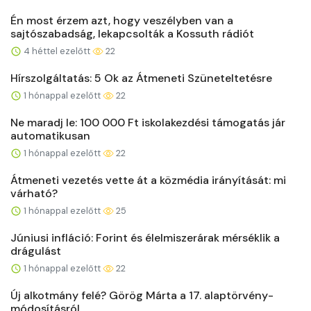
Én most érzem azt, hogy veszélyben van a
sajtószabadság, lekapcsolták a Kossuth rádiót
4 héttel ezelőtt
22
Hírszolgáltatás: 5 Ok az Átmeneti Szüneteltetésre
1 hónappal ezelőtt
22
Ne maradj le: 100 000 Ft iskolakezdési támogatás jár
automatikusan
1 hónappal ezelőtt
22
Átmeneti vezetés vette át a közmédia irányítását: mi
várható?
1 hónappal ezelőtt
25
Júniusi infláció: Forint és élelmiszerárak mérséklik a
drágulást
1 hónappal ezelőtt
22
Új alkotmány felé? Görög Márta a 17. alaptörvény-
módosításról