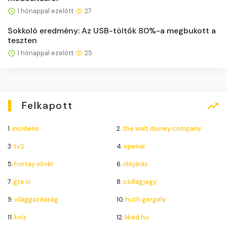
1 hónappal ezelőtt
27
Sokkoló eredmény: Az USB-töltők 80%-a megbukott a
teszten
1 hónappal ezelőtt
25
Felkapott
1.
incidens
2.
the walt disney company
3.
tv2
4.
openai
5.
hortay olivér
6.
időjárás
7.
gta vi
8.
csillagjegy
9.
világgazdaság
10.
huth gergely
11.
kvíz
12.
liked.hu