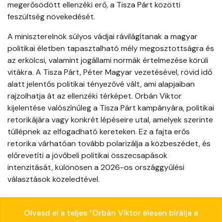
megerősödött ellenzéki erő, a Tisza Párt közötti
feszültség növekedését.
A miniszterelnök súlyos vádjai rávilágítanak a magyar
politikai életben tapasztalható mély megosztottságra és
az erkölcsi, valamint jogállami normák értelmezése körüli
vitákra. A Tisza Párt, Péter Magyar vezetésével, rövid idő
alatt jelentős politikai tényezővé vált, ami alapjaiban
rajzolhatja át az ellenzéki térképet. Orbán Viktor
kijelentése valószínűleg a Tisza Párt kampányára, politikai
retorikájára vagy konkrét lépéseire utal, amelyek szerinte
túllépnek az elfogadható kereteken. Ez a fajta erős
retorika várhatóan tovább polarizálja a közbeszédet, és
előrevetíti a jövőbeli politikai összecsapások
intenzitását, különösen a 2026-os országgyűlési
választások közeledtével.
Olvasd el a teljes "Orbán Viktor élesen bírálja a