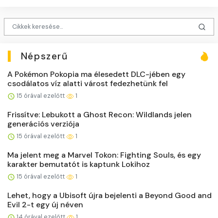
Népszerű
A Pokémon Pokopia ma élesedett DLC-jében egy
csodálatos víz alatti várost fedezhetünk fel
15 órával ezelőtt
1
Frissítve: Lebukott a Ghost Recon: Wildlands jelen
generációs verziója
15 órával ezelőtt
1
Ma jelent meg a Marvel Tokon: Fighting Souls, és egy
karakter bemutatót is kaptunk Lokihoz
15 órával ezelőtt
1
Lehet, hogy a Ubisoft újra bejelenti a Beyond Good and
Evil 2-t egy új néven
14 órával ezelőtt
1