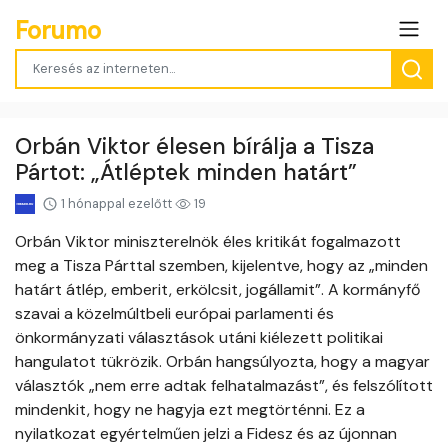
Forumo
Orbán Viktor élesen bírálja a Tisza
Pártot: „Átléptek minden határt”
1 hónappal ezelőtt
19
Orbán Viktor miniszterelnök éles kritikát fogalmazott
meg a Tisza Párttal szemben, kijelentve, hogy az „minden
határt átlép, emberit, erkölcsit, jogállamit”. A kormányfő
szavai a közelmúltbeli európai parlamenti és
önkormányzati választások utáni kiélezett politikai
hangulatot tükrözik. Orbán hangsúlyozta, hogy a magyar
választók „nem erre adtak felhatalmazást”, és felszólított
mindenkit, hogy ne hagyja ezt megtörténni. Ez a
nyilatkozat egyértelműen jelzi a Fidesz és az újonnan