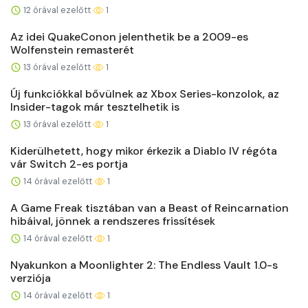
12 órával ezelőtt
1
Az idei QuakeConon jelenthetik be a 2009-es
Wolfenstein remasterét
13 órával ezelőtt
1
Új funkciókkal bővülnek az Xbox Series-konzolok, az
Insider-tagok már tesztelhetik is
13 órával ezelőtt
1
Kiderülhetett, hogy mikor érkezik a Diablo IV régóta
vár Switch 2-es portja
14 órával ezelőtt
1
A Game Freak tisztában van a Beast of Reincarnation
hibáival, jönnek a rendszeres frissítések
14 órával ezelőtt
1
Nyakunkon a Moonlighter 2: The Endless Vault 1.0-s
verziója
14 órával ezelőtt
1