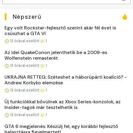
Népszerű
Egy volt Rockstar-fejlesztő szerint akár fél évet is
csúszhat a GTA VI
12 órával ezelőtt
1
Az idei QuakeConon jelenthetik be a 2009-es
Wolfenstein remasterét
13 órával ezelőtt
1
UKRAJNA RETTEG: Széteshet a háborúpárti koalíció? -
Andrew Korbyko elemzése
13 órával ezelőtt
1
Új funkciókkal bővülnek az Xbox Series-konzolok, az
Insider-tagok már tesztelhetik is
13 órával ezelőtt
1
GTA 6 megjelenés: Készülj fel, egy korábbi fejlesztő
halasztásra figyelmeztet!