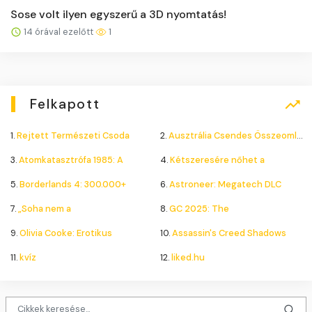
Sose volt ilyen egyszerű a 3D nyomtatás!
14 órával ezelőtt
1
Felkapott
1.
Rejtett Természeti Csoda
2.
Ausztrália Csendes Összeomlása
3.
Atomkatasztrófa 1985: A
4.
Kétszeresére nőhet a
5.
Borderlands 4: 300.000+
6.
Astroneer: Megatech DLC
7.
„Soha nem a
8.
GC 2025: The
9.
Olivia Cooke: Erotikus
10.
Assassin's Creed Shadows
11.
kvíz
12.
liked.hu