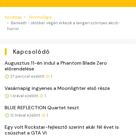
Kezdőlap
Technológia
Beneath - október végén érkezik a tengeri szörnyes akció-
horror
Kapcsolódó
Augusztus 11-én indul a Phantom Blade Zero
előrendelése
27 perccel ezelőtt
1
Vasárnapig ingyenes a Moonlighter első része
1 órával ezelőtt
1
BLUE REFLECTION Quartet teszt
12 órával ezelőtt
1
Egy volt Rockstar-fejlesztő szerint akár fél évet is
csúszhat a GTA VI