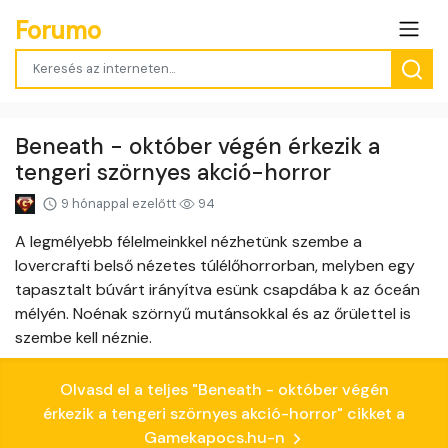
Forumo
Beneath - október végén érkezik a
tengeri szörnyes akció-horror
9 hónappal ezelőtt
94
A legmélyebb félelmeinkkel nézhetünk szembe a
lovercrafti belső nézetes túlélőhorrorban, melyben egy
tapasztalt búvárt irányítva esünk csapdába k az óceán
mélyén. Noénak szörnyű mutánsokkal és az őrülettel is
szembe kell néznie.
Olvasd el a teljes "Beneath - október végén
érkezik a tengeri szörnyes akció-horror" cikket a
Gamekapocs.hu-n