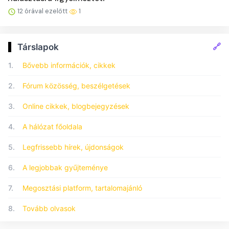
12 órával ezelőtt
1
🔗
Társlapok
1.
Bővebb információk, cikkek
2.
Fórum közösség, beszélgetések
3.
Online cikkek, blogbejegyzések
4.
A hálózat főoldala
5.
Legfrissebb hírek, újdonságok
6.
A legjobbak gyűjteménye
7.
Megosztási platform, tartalomajánló
8.
Tovább olvasok