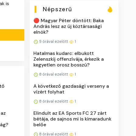
k is
Népszerű
🔴 Magyar Péter döntött: Baka
András lesz az új köztársasági
elnök?
9 órával ezelőtt
1
Hatalmas kudarc: elbukott
Zelenszkij offenzívája, érkezik a
kegyetlen orosz bosszú?
8 órával ezelőtt
1
A következő gazdasági verseny a
ztő
vízért folyhat
8 órával ezelőtt
1
Elindult az EA Sports FC 27 zárt
 az
bétája, de sajnos mi is kimaradunk
belőe
zág?
8 órával ezelőtt
1