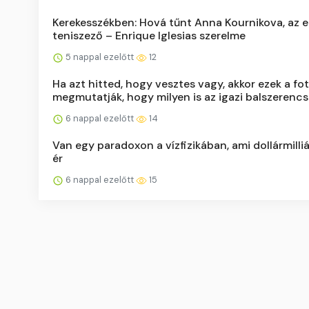
Kerekesszékben: Hová tűnt Anna Kournikova, az e
teniszező – Enrique Iglesias szerelme
5 nappal ezelőtt
12
Ha azt hitted, hogy vesztes vagy, akkor ezek a fo
megmutatják, hogy milyen is az igazi balszerenc
6 nappal ezelőtt
14
Van egy paradoxon a vízfizikában, ami dollármilli
ér
6 nappal ezelőtt
15