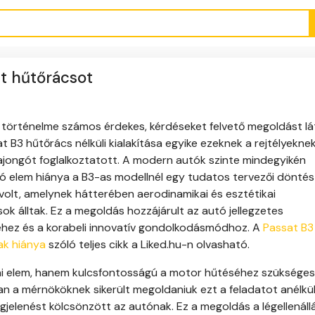
tt hűtőrácsot
 történelme számos érdekes, kérdéseket felvető megoldást lá
t B3 hűtőrács nélküli kialakítása egyike ezeknek a rejtélyekne
ajongót foglalkoztatott. A modern autók szinte mindegyikén
ó elem hiánya a B3-as modellnél egy tudatos tervezői döntés
olt, amelynek hátterében aerodinamikai és esztétikai
k álltak. Ez a megoldás hozzájárult az autó jellegzetes
hez és a korabeli innovatív gondolkodásmódhoz. A
Passat B3
ak hiánya
szóló teljes cikk a Liked.hu-n olvasható.
 elem, hanem kulcsfontosságú a motor hűtéséhez szükséges
 a mérnököknek sikerült megoldaniuk ezt a feladatot anélkül
gjelenést kölcsönzött az autónak. Ez a megoldás a légellenáll