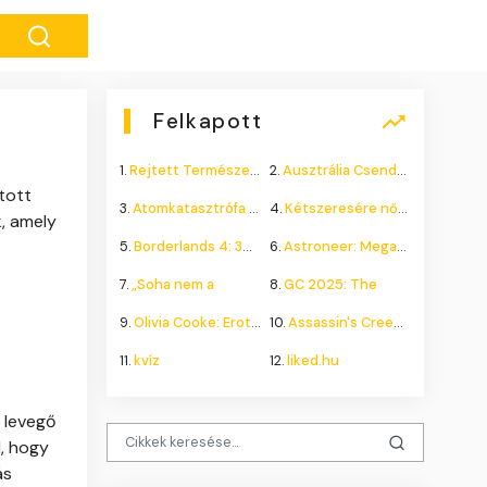
Felkapott
1.
Rejtett Természeti Csoda
2.
Ausztrália Csendes Összeomlása
tott
3.
Atomkatasztrófa 1985: A
4.
Kétszeresére nőhet a
k, amely
5.
Borderlands 4: 300.000+
6.
Astroneer: Megatech DLC
7.
„Soha nem a
8.
GC 2025: The
9.
Olivia Cooke: Erotikus
10.
Assassin's Creed Shadows
11.
kvíz
12.
liked.hu
 levegő
, hogy
ás