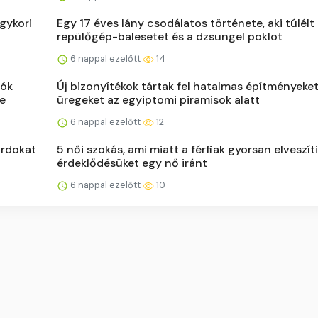
gykori
Egy 17 éves lány csodálatos története, aki túlélt
repülőgép-balesetet és a dzsungel poklot
6 nappal ezelőtt
14
tók
Új bizonyítékok tártak fel hatalmas építményeket
se
üregeket az egyiptomi piramisok alatt
6 nappal ezelőtt
12
árdokat
5 női szokás, ami miatt a férfiak gyorsan elveszít
érdeklődésüket egy nő iránt
6 nappal ezelőtt
10