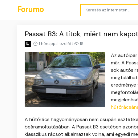
Forumo
Passat B3: A titok, miért nem kapo
1 hónappal ezelőtt
18
Az autóipar
már. A Passa
sok autós r
megtalálhat
eredménye v
megfontoláso
megjelenésé
hűtőrácsán
A hűtőrács hagyományosan nem csupán esztétikai
beáramoltatásában. A Passat B3 esetében azonban
klasszikus rácsot alkalmaztak volna, ami egyedi me