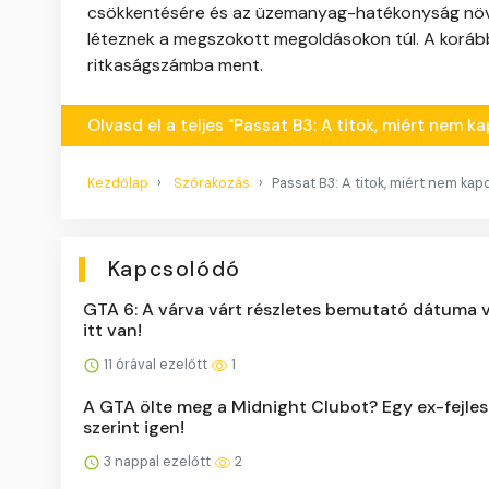
csökkentésére és az üzemanyag-hatékonyság növel
léteznek a megszokott megoldásokon túl. A korább
ritkaságszámba ment.
Olvasd el a teljes "Passat B3: A titok, miért nem k
Kezdőlap
Szórakozás
Passat B3: A titok, miért nem kap
Kapcsolódó
GTA 6: A várva várt részletes bemutató dátuma 
itt van!
11 órával ezelőtt
1
A GTA ölte meg a Midnight Clubot? Egy ex-fejle
szerint igen!
3 nappal ezelőtt
2