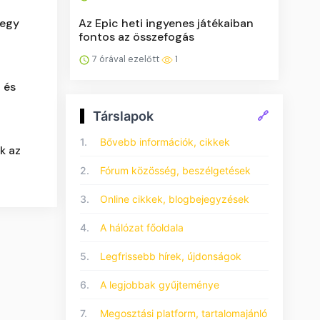
Az Epic heti ingyenes játékaiban
 egy
fontos az összefogás
7 órával ezelőtt
1
 és
Társlapok
🔗
1.
Bővebb információk, cikkek
ik az
2.
Fórum közösség, beszélgetések
3.
Online cikkek, blogbejegyzések
4.
A hálózat főoldala
5.
Legfrissebb hírek, újdonságok
6.
A legjobbak gyűjteménye
7.
Megosztási platform, tartalomajánló