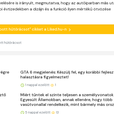
ésére is irányult, megmutatva, hogy az autóiparban más uta
i évtizedekben a dizájn és a funkció ilyen mértékű ötvözése
apott hűtőrácsot" cikket a Liked.hu-n
ott hűtőrácsot
végre
GTA 6 megjelenés: Készülj fel, egy korábbi fejles
halasztásra figyelmeztet!
1 nappal ezelőtt
1
sztő
Miért tűntek el szinte teljesen a személyvonatok
Egyesült Államokban, annak ellenére, hogy több
vasútvonallal rendelkezik, mint bármely más ors
5 nappal ezelőtt
13