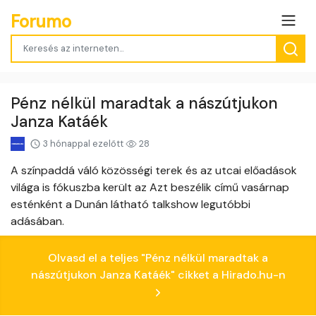
Forumo
Pénz nélkül maradtak a nászútjukon
Janza Katáék
3 hónappal ezelőtt
28
A színpaddá váló közösségi terek és az utcai előadások
világa is fókuszba került az Azt beszélik című vasárnap
esténként a Dunán látható talkshow legutóbbi
adásában.
Olvasd el a teljes "Pénz nélkül maradtak a
nászútjukon Janza Katáék" cikket a Hirado.hu-n