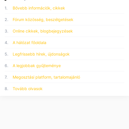
1.
Bővebb információk, cikkek
2.
Fórum közösség, beszélgetések
3.
Online cikkek, blogbejegyzések
4.
A hálózat főoldala
5.
Legfrissebb hírek, újdonságok
6.
A legjobbak gyűjteménye
7.
Megosztási platform, tartalomajánló
8.
Tovább olvasok