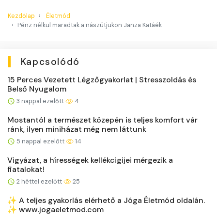
Kezdőlap
Életmód
Pénz nélkül maradtak a nászútjukon Janza Katáék
Kapcsolódó
15 Perces Vezetett Légzőgyakorlat | Stresszoldás és
Belső Nyugalom
3 nappal ezelőtt
4
Mostantól a természet közepén is teljes komfort vár
ránk, ilyen miniházat még nem láttunk
5 nappal ezelőtt
14
Vigyázat, a hírességek kellékcigijei mérgezik a
fiatalokat!
2 héttel ezelőtt
25
✨ A teljes gyakorlás elérhető a Jóga Életmód oldalán.
✨ www.jogaeletmod.com