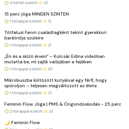
4 héttel ezelőtt
20
15 perc jóga MINDEN SZINTEN
1 hónappal ezelőtt
12
Tótfalusi Fanni családtagként tekint gyerekkori
barátnője szüleire
1 hónappal ezelőtt
21
„Én és a skizó énem” – Kulcsár Edina videóban
mutatta be, mi zajlik valójában a fejében
1 hónappal ezelőtt
30
Mikrobuszba költözött kutyáival egy férfi, hogy
spóroljon – teljesen megváltozott az élete
1 hónappal ezelőtt
27
Feminin Flow Jóga | PMS & Öngondoskodás - 25 perc
2 hónappal ezelőtt
23
🌙 Feminin Flow