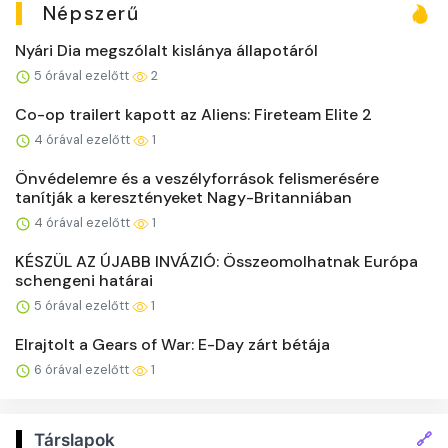
Népszerű
Nyári Dia megszólalt kislánya állapotáról
5 órával ezelőtt
2
Co-op trailert kapott az Aliens: Fireteam Elite 2
4 órával ezelőtt
1
Önvédelemre és a veszélyforrások felismerésére
tanítják a keresztényeket Nagy-Britanniában
4 órával ezelőtt
1
KÉSZÜL AZ ÚJABB INVÁZIÓ: Összeomolhatnak Európa
schengeni határai
5 órával ezelőtt
1
Elrajtolt a Gears of War: E-Day zárt bétája
6 órával ezelőtt
1
🔗
Társlapok