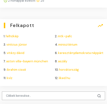
2 hónappal ezelőtt
25
Felkapott
1.
felhőkép
2.
mtk–pafc
3.
vinícius júnior
4.
minisztérium
5.
vitézy dávid
6.
kereszténydemokrata néppárt
7.
aston villa–bayern münchen
8.
aszály
9.
ibrahim cissé
10.
horvátország
11.
kvíz
12.
liked.hu