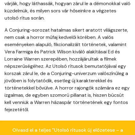
várják, hogy láthassák, hogyan zárul le a démonokkal való
küzdelmük, és milyen sors vár hőseinkre a végzetes
utolsó rítus során.
A Conjuring-sorozat hatalmas sikert aratott világszerte,
nem csak a horror műfaj kedvelői körében. A valós
eseményeken alapuló, fikcionalizált történetek, valamint
Vera Farmiga és Patrick Wilson kiváló alakításai Ed és
Lorraine Warren szerepében, hozzájárultak a filmek
népszerűségéhez. Az Utolsó rítusok bemutatójával egy
korszak zárul le, de a Conjuring-univerzum valószínűleg a
jövőben is folytatódik, esetleg új karakterekkel és
történetekkel bővülve. A horror rajongók számára ez egy
izgalmas, de egyben szomorú pillanat is, hiszen búcsút
kell venniük a Warren házaspár történetének egy fontos
fejezetétől.
Olvasd el a teljes "Utolsó rítusok új előzetese – a