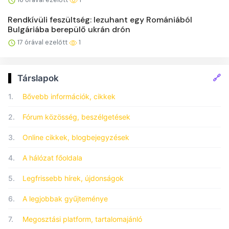
Rendkívüli feszültség: lezuhant egy Romániából
Bulgáriába berepülő ukrán drón
17 órával ezelőtt
1
🔗
Társlapok
1.
Bővebb információk, cikkek
2.
Fórum közösség, beszélgetések
3.
Online cikkek, blogbejegyzések
4.
A hálózat főoldala
5.
Legfrissebb hírek, újdonságok
6.
A legjobbak gyűjteménye
7.
Megosztási platform, tartalomajánló