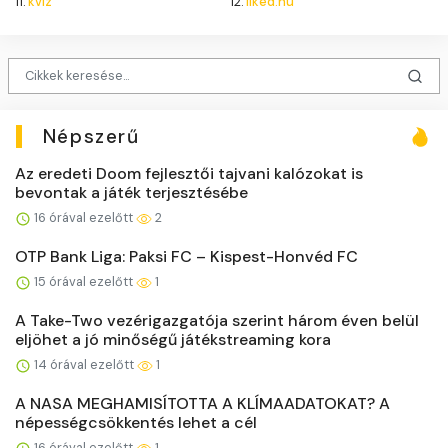
11.
kvíz
12.
liked.hu
Népszerű
Az eredeti Doom fejlesztői tajvani kalózokat is
bevontak a játék terjesztésébe
16 órával ezelőtt
2
OTP Bank Liga: Paksi FC – Kispest-Honvéd FC
15 órával ezelőtt
1
A Take-Two vezérigazgatója szerint három éven belül
eljöhet a jó minőségű játékstreaming kora
14 órával ezelőtt
1
A NASA MEGHAMISÍTOTTA A KLÍMAADATOKAT? A
népességcsökkentés lehet a cél
16 órával ezelőtt
1