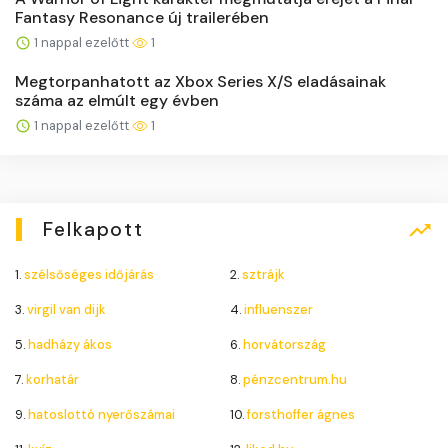
Fantasy Resonance új trailerében
1 nappal ezelőtt
1
Megtorpanhatott az Xbox Series X/S eladásainak
száma az elmúlt egy évben
1 nappal ezelőtt
1
Felkapott
1.
szélsőséges időjárás
2.
sztrájk
3.
virgil van dijk
4.
influenszer
5.
hadházy ákos
6.
horvátország
7.
korhatár
8.
pénzcentrum.hu
9.
hatoslottó nyerőszámai
10.
forsthoffer ágnes