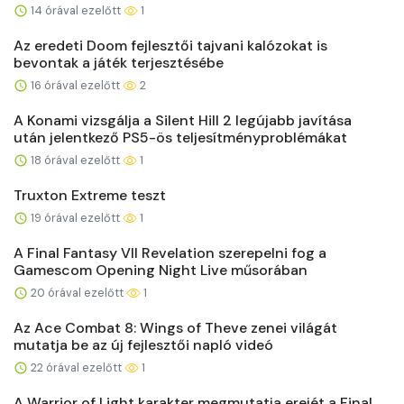
14 órával ezelőtt
1
Az eredeti Doom fejlesztői tajvani kalózokat is
bevontak a játék terjesztésébe
16 órával ezelőtt
2
A Konami vizsgálja a Silent Hill 2 legújabb javítása
után jelentkező PS5-ös teljesítményproblémákat
18 órával ezelőtt
1
Truxton Extreme teszt
19 órával ezelőtt
1
A Final Fantasy VII Revelation szerepelni fog a
Gamescom Opening Night Live műsorában
20 órával ezelőtt
1
Az Ace Combat 8: Wings of Theve zenei világát
mutatja be az új fejlesztői napló videó
22 órával ezelőtt
1
A Warrior of Light karakter megmutatja erejét a Final