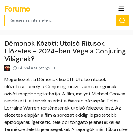
Forumo
Démonok Között: Utolsó Rítusok
Előzetes - 2024-ben Vége a Conjuring
Világnak?
1 évvel ezelőtt
121
Megérkezett a Démonok között: Utolsó rítusok
előzetese, amely a Conjuring-univerzum rajongóinak
szívét megdobogtathatja. A film, melyet Michael Chaves
rendezett, a tervek szerint a Warren házaspár, Ed és
Lorraine Warren történetének utolsó fejezete lesz. Az
előzetes alapján a film a sorozat eddigi legsötétebb
epizódjának ígérkezik, tele borzongató jelenetekkel és
természetfeletti jelenségekkel. A rajongók már tűkön ülve