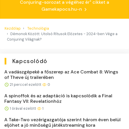
Conjuring-sorozat a végéhez ér" cikket a
Gamekapocs.hu-n
Kezdőlap
Technológia
Démonok Között: Utolsó Rítusok Előzetes - 2024-ben Vége a
Conjuring Világnak?
Kapcsolódó
A vadászgépeké a főszerep az Ace Combat 8: Wings
of Theve új trailerében
21 perccel ezelőtt
0
A spinoffok és az adaptáció is kapcsolódik a Final
Fantasy VII: Revelationhöz
1 órával ezelőtt
1
A Take-Two vezérigazgatója szerint három éven belül
eljöhet a jó minőségű játékstreaming kora