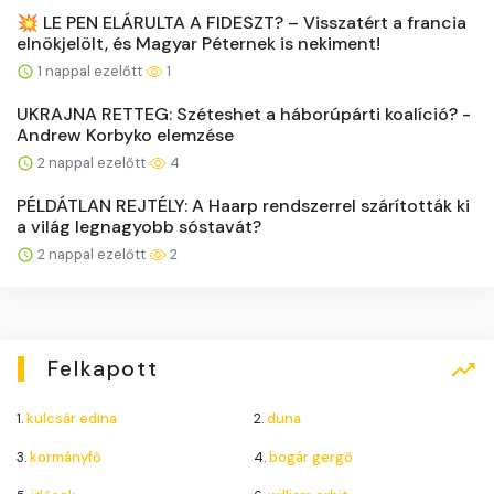
💥 LE PEN ELÁRULTA A FIDESZT? – Visszatért a francia
elnökjelölt, és Magyar Péternek is nekiment!
1 nappal ezelőtt
1
UKRAJNA RETTEG: Széteshet a háborúpárti koalíció? -
Andrew Korbyko elemzése
2 nappal ezelőtt
4
PÉLDÁTLAN REJTÉLY: A Haarp rendszerrel szárították ki
a világ legnagyobb sóstavát?
2 nappal ezelőtt
2
Felkapott
1.
kulcsár edina
2.
duna
3.
kormányfő
4.
bogár gergő