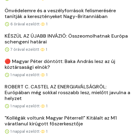
Önvédelemre és a veszélyforrások felismerésére
tanítják a keresztényeket Nagy-Britanniában
6 órával ezelőtt
1
KÉSZÜL AZ ÚJABB INVÁZIÓ: Összeomolhatnak Európa
schengeni határai
7 órával ezelőtt
1
🔴 Magyar Péter döntött: Baka András lesz az új
köztársasági elnök?
1 nappal ezelőtt
1
ROBERT C. CASTEL AZ ENERGIAVÁLSÁGRÓL:
Európában még sokkal rosszabb lesz, mielőtt javulna a
helyzet
1 nappal ezelőtt
1
"Kollégák voltunk Magyar Péterrel!" Kitálalt az M1
váratlanul kirúgott főszerkesztője
1 nappal ezelőtt
1