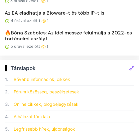
3 órával ezelőtt
1
Az EA eladhatja a Bioware-t és több IP-t is
4 órával ezelőtt
1
🔥Bóna Szabolcs: Az idei messze felülmúlja a 2022-es
történelmi aszályt
5 órával ezelőtt
1
🔗
Társlapok
1.
Bővebb információk, cikkek
2.
Fórum közösség, beszélgetések
3.
Online cikkek, blogbejegyzések
4.
A hálózat főoldala
5.
Legfrissebb hírek, újdonságok