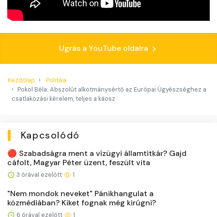
Ugrás a YouTube oldalra
Kezdőlap
Politika
Pokol Béla: Abszolút alkotmánysértő az Európai Ügyészséghez a
csatlakozási kérelem, teljes a káosz
Kapcsolódó
🔴 Szabadságra ment a vízügyi államtitkár? Gajd
cáfolt, Magyar Péter üzent, feszült vita
3 órával ezelőtt
1
"Nem mondok neveket" Pánikhangulat a
közmédiában? Kiket fognak még kirúgni?
6 órával ezelőtt
1