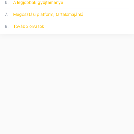
6.
A legjobbak gyűjteménye
7.
Megosztási platform, tartalomajánló
8.
Tovább olvasok