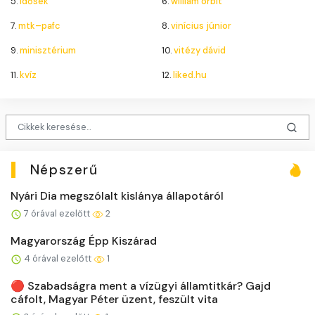
5.
idősek
6.
william orbit
7.
mtk–pafc
8.
vinícius júnior
9.
minisztérium
10.
vitézy dávid
11.
kvíz
12.
liked.hu
Népszerű
Nyári Dia megszólalt kislánya állapotáról
7 órával ezelőtt
2
Magyarország Épp Kiszárad
4 órával ezelőtt
1
🔴 Szabadságra ment a vízügyi államtitkár? Gajd
cáfolt, Magyar Péter üzent, feszült vita