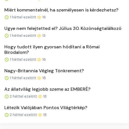
Miért kommentelnél, ha személyesen is kérdezhetsz?
1 héttel ezelőtt
16
Ugye nem felejtetted el? Július 30. Közönségtalálkozó
1 héttel ezelőtt
13
Hogy tudott ilyen gyorsan hódítani a Római
Birodalom?
1 héttel ezelőtt
16
Nagy-Britannia Végleg Tönkrement?
1 héttel ezelőtt
18
Az állatvilág legjobb szeme az EMBERÉ?
2 héttel ezelőtt
18
Létezik Valójában Pontos Világtérkép?
2 héttel ezelőtt
18