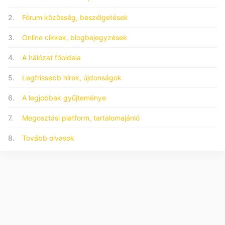
2.
Fórum közösség, beszélgetések
3.
Online cikkek, blogbejegyzések
4.
A hálózat főoldala
5.
Legfrissebb hírek, újdonságok
6.
A legjobbak gyűjteménye
7.
Megosztási platform, tartalomajánló
8.
Tovább olvasok