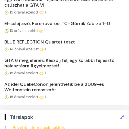
csúszhat a GTA VI
15 órával ezelőtt
1
El-selejtező: Ferencvárosi TC–Górnik Zabrze 1–0
13 órával ezelőtt
1
BLUE REFLECTION Quartet teszt
14 órával ezelőtt
1
GTA 6 megjelenés: Készülj fel, egy korábbi fejlesztő
halasztásra figyelmeztet!
15 órával ezelőtt
1
Az idei QuakeConon jelenthetik be a 2009-es
Wolfenstein remasterét
15 órával ezelőtt
1
🔗
Társlapok
1.
Bővebb információk, cikkek