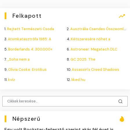
Felkapott
1.
Rejtett Természeti Csoda
2.
Ausztrália Csendes Összeomlása
3.
Atomkatasztrófa 1985: A
4.
Kétszeresére nőhet a
5.
Borderlands 4: 300.000+
6.
Astroneer: Megatech DLC
7.
„Soha nem a
8.
GC 2025: The
9.
Olivia Cooke: Erotikus
10.
Assassin's Creed Shadows
11.
kvíz
12.
liked.hu
Népszerű
Egy volt Rockstar-fejlesztő szerint akár fél évet is