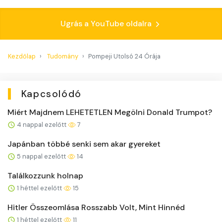
Ugrás a YouTube oldalra
Kezdőlap
Tudomány
Pompeji Utolsó 24 Órája
Kapcsolódó
Miért Majdnem LEHETETLEN Megölni Donald Trumpot?
4 nappal ezelőtt
7
Japánban többé senki sem akar gyereket
5 nappal ezelőtt
14
Találkozzunk holnap
1 héttel ezelőtt
15
Hitler Összeomlása Rosszabb Volt, Mint Hinnéd
1 héttel ezelőtt
11