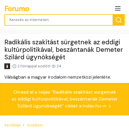
Forumo
Radikális szakítást sürgetnek az eddigi
kultúrpolitikával, beszántanák Demeter
Szilárd ügynökségét
2 hónappal ezelőtt
24
Válságban a magyar irodalom nemzetközi jelenléte.
Olvasd el a teljes "Radikális szakítást sürgetnek
az eddigi kultúrpolitikával, beszántanák Demeter
Szilárd ügynökségét" cikket a Index.hu-n
Kezdőlap
Irodalom