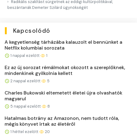
Radikális szakítást sürgetnek az eddigi kultúrpolitikával,
beszántanák Demeter Szilárd ügynökségét
Kapcsolódó
A kegyetlenség tárházába kalauzolt el bennünket a
Netflix kolumbiai sorozata
1 nappal ezelőtt
1
Ez az új sorozat rémálmokat okozott a szereplőknek,
mindenkinek gyilkolnia kellett
2 nappal ezelőtt
5
Charles Bukowski eltemetett életei újra olvashatók
magyarul
5 nappal ezelőtt
8
Hatalmas botrány az Amazonon, nem tudott róla,
mégis könyvet írtak az életéről
1 héttel ezelőtt
20