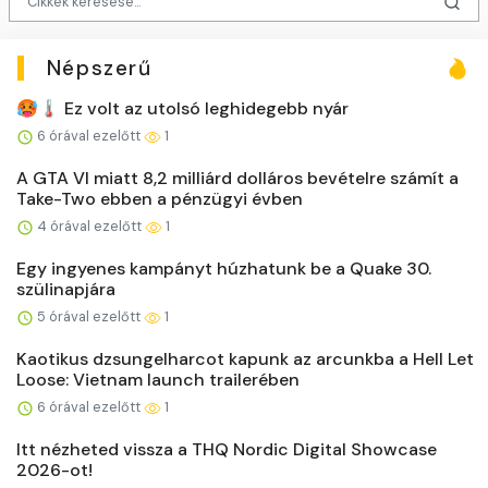
Népszerű
🥵🌡️ Ez volt az utolsó leghidegebb nyár
6 órával ezelőtt
1
A GTA VI miatt 8,2 milliárd dolláros bevételre számít a
Take-Two ebben a pénzügyi évben
4 órával ezelőtt
1
Egy ingyenes kampányt húzhatunk be a Quake 30.
szülinapjára
5 órával ezelőtt
1
Kaotikus dzsungelharcot kapunk az arcunkba a Hell Let
Loose: Vietnam launch trailerében
6 órával ezelőtt
1
Itt nézheted vissza a THQ Nordic Digital Showcase
2026-ot!