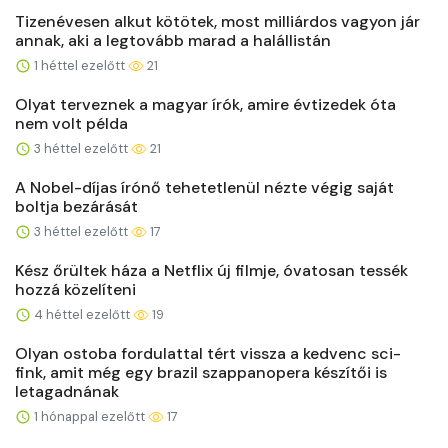
Tizenévesen alkut kötötek, most milliárdos vagyon jár
annak, aki a legtovább marad a halállistán
1 héttel ezelőtt
21
Olyat terveznek a magyar írók, amire évtizedek óta
nem volt példa
3 héttel ezelőtt
21
A Nobel-díjas írónő tehetetlenül nézte végig saját
boltja bezárását
3 héttel ezelőtt
17
Kész őrültek háza a Netflix új filmje, óvatosan tessék
hozzá közelíteni
4 héttel ezelőtt
19
Olyan ostoba fordulattal tért vissza a kedvenc sci-
fink, amit még egy brazil szappanopera készítői is
letagadnának
1 hónappal ezelőtt
17