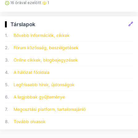
16 órával ezelőtt
1
🔗
Társlapok
1.
Bővebb információk, cikkek
2.
Fórum közösség, beszélgetések
3.
Online cikkek, blogbejegyzések
4.
A hálózat főoldala
5.
Legfrissebb hírek, újdonságok
6.
A legjobbak gyűjteménye
7.
Megosztási platform, tartalomajánló
8.
Tovább olvasok