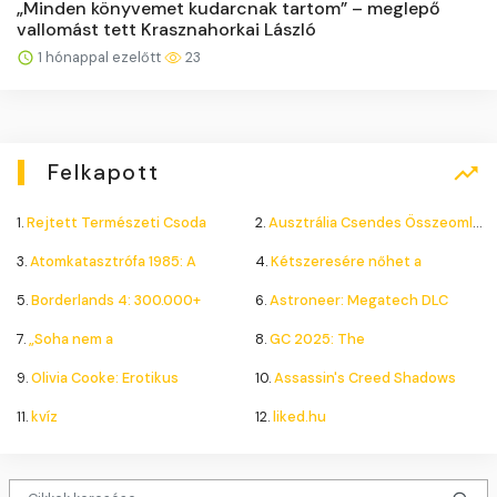
„Minden könyvemet kudarcnak tartom” – meglepő
vallomást tett Krasznahorkai László
1 hónappal ezelőtt
23
Felkapott
1.
Rejtett Természeti Csoda
2.
Ausztrália Csendes Összeomlása
3.
Atomkatasztrófa 1985: A
4.
Kétszeresére nőhet a
5.
Borderlands 4: 300.000+
6.
Astroneer: Megatech DLC
7.
„Soha nem a
8.
GC 2025: The
9.
Olivia Cooke: Erotikus
10.
Assassin's Creed Shadows
11.
kvíz
12.
liked.hu