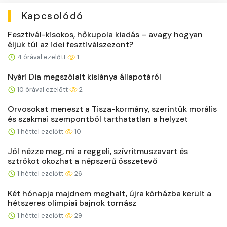
Kapcsolódó
Fesztivál-kisokos, hőkupola kiadás – avagy hogyan
éljük túl az idei fesztiválszezont?
4 órával ezelőtt
1
Nyári Dia megszólalt kislánya állapotáról
10 órával ezelőtt
2
Orvosokat meneszt a Tisza-kormány, szerintük morális
és szakmai szempontból tarthatatlan a helyzet
1 héttel ezelőtt
10
Jól nézze meg, mi a reggeli, szívritmuszavart és
sztrókot okozhat a népszerű összetevő
1 héttel ezelőtt
26
Két hónapja majdnem meghalt, újra kórházba került a
hétszeres olimpiai bajnok tornász
1 héttel ezelőtt
29