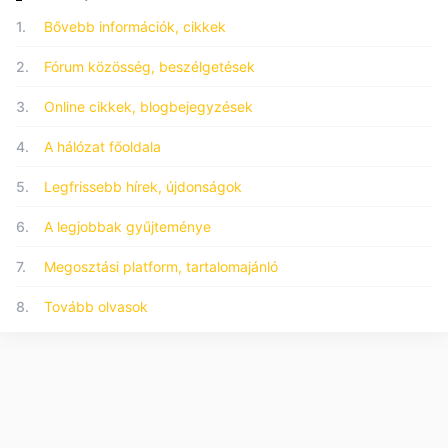
1.
Bővebb információk, cikkek
2.
Fórum közösség, beszélgetések
3.
Online cikkek, blogbejegyzések
4.
A hálózat főoldala
5.
Legfrissebb hírek, újdonságok
6.
A legjobbak gyűjteménye
7.
Megosztási platform, tartalomajánló
8.
Tovább olvasok