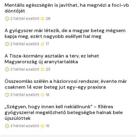
Mentális egészségén is javíthat, ha megnézi a foci-vb
döntőjét
2 héttel ezelőtt
28
A gyógyszer már létezik, de a magyar beteg mégsem
kapja meg, ezért nagyobb eséllyel hal meg
2 héttel ezelőtt
17
A Tisza-kormány asztalán a terv, ez lehet
Magyarország új aranytartaléka
3 héttel ezelőtt
23
Összeomlás szélén a háziorvosi rendszer, évente már
csaknem 14 ezer beteg jut egy-egy praxisra
3 héttel ezelőtt
16
„Szégyen, hogy innen kell nekiállnunk” – filléres
gyógyszerrel megelőzhető betegségbe halnak bele
újszülöttek
3 héttel ezelőtt
16