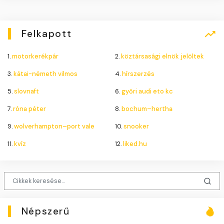
Felkapott
1.
motorkerékpár
2.
köztársasági elnök jelöltek
3.
kátai-németh vilmos
4.
hírszerzés
5.
slovnaft
6.
győri audi eto kc
7.
róna péter
8.
bochum–hertha
9.
wolverhampton–port vale
10.
snooker
11.
kvíz
12.
liked.hu
Népszerű