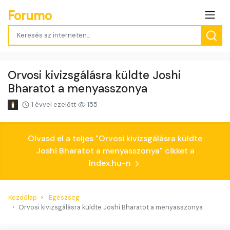
Forumo
Orvosi kivizsgálásra küldte Joshi
Bharatot a menyasszonya
1 évvel ezelőtt
155
Olvasd el a teljes "Orvosi kivizsgálásra küldte
Joshi Bharatot a menyasszonya" cikket a
Index.hu-n
Kezdőlap
Egészség
Orvosi kivizsgálásra küldte Joshi Bharatot a menyasszonya