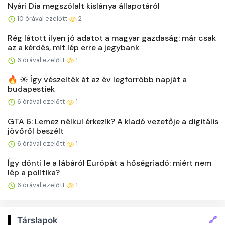
Nyári Dia megszólalt kislánya állapotáról
10 órával ezelőtt
2
Rég látott ilyen jó adatot a magyar gazdaság: már csak
az a kérdés, mit lép erre a jegybank
6 órával ezelőtt
1
🔥 ☀️ Így vészelték át az év legforróbb napját a
budapestiek
6 órával ezelőtt
1
GTA 6: Lemez nélkül érkezik? A kiadó vezetője a digitális
jövőről beszélt
6 órával ezelőtt
1
Így dönti le a lábáról Európát a hőségriadó: miért nem
lép a politika?
6 órával ezelőtt
1
🔗
Társlapok