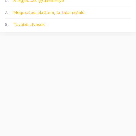
6.
A legjobbak gyűjteménye
7.
Megosztási platform, tartalomajánló
8.
Tovább olvasok
© 2026 Forumo.hu - Minden jog fenntartva