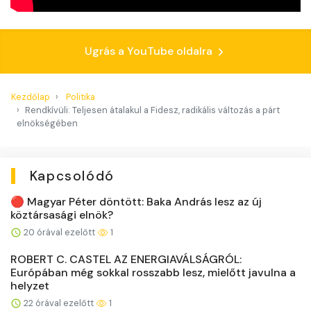
Ugrás a YouTube oldalra
Kezdőlap
Politika
Rendkívüli: Teljesen átalakul a Fidesz, radikális változás a párt
elnökségében
Kapcsolódó
🔴 Magyar Péter döntött: Baka András lesz az új
köztársasági elnök?
20 órával ezelőtt
1
ROBERT C. CASTEL AZ ENERGIAVÁLSÁGRÓL:
Európában még sokkal rosszabb lesz, mielőtt javulna a
helyzet
22 órával ezelőtt
1