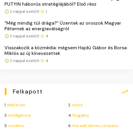
PUTYIN háborús stratégiájából? Első rész
2 nappal ezelőtt
1
"Még mindig túl drága?" Üzentek az oroszok Magyar
Péternek az energiaválságról
2 nappal ezelőtt
4
Visszakozik a közmédia: mégsem Hajdú Gábor és Borsa
Miklós az új kinevezettek
2 nappal ezelőtt
4
Felkapott
1.
debrecen
2.
tesco
3.
intelligencia
4.
főügyész
5.
incidens
6.
the walt disney company