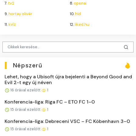
7.
tv2
8.
openai
9.
hortay olivér
10.
híd
11.
kvíz
12.
liked.hu
Népszerű
Lehet, hogy a Ubisoft újra bejelenti a Beyond Good and
Evil 2-t egy új néven
16 órával ezelőtt
1
Konferencia-liga: Riga FC – ETO FC 1–0
15 órával ezelőtt
1
Konferencia-liga: Debreceni VSC – FC Köbenhavn 3–0
15 órával ezelőtt
1