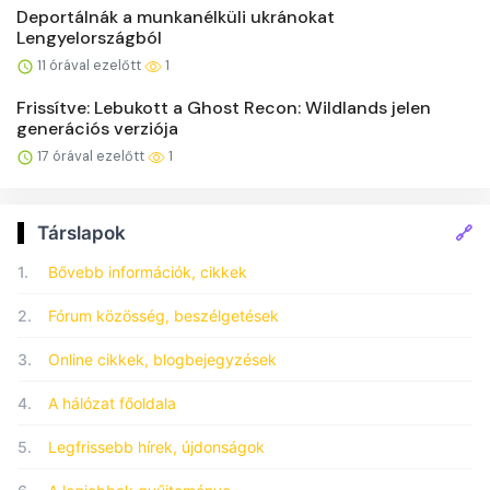
Deportálnák a munkanélküli ukránokat
Lengyelországból
11 órával ezelőtt
1
Frissítve: Lebukott a Ghost Recon: Wildlands jelen
generációs verziója
17 órával ezelőtt
1
🔗
Társlapok
1.
Bővebb információk, cikkek
2.
Fórum közösség, beszélgetések
3.
Online cikkek, blogbejegyzések
4.
A hálózat főoldala
5.
Legfrissebb hírek, újdonságok