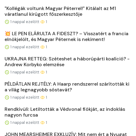
"Kollégák voltunk Magyar Péterrel!" Kitálalt az M1
váratlanul kirúgott főszerkesztője
1 nappal ezelőtt
1
💥 LE PEN ELÁRULTA A FIDESZT? – Visszatért a francia
elnökjelölt, és Magyar Péternek is nekiment!
1 nappal ezelőtt
1
UKRAJNA RETTEG: Széteshet a háborúpárti koalíció? -
Andrew Korbyko elemzése
1 nappal ezelőtt
1
PÉLDÁTLAN REJTÉLY: A Haarp rendszerrel szárították ki
a világ legnagyobb sóstavát?
1 nappal ezelőtt
1
Rendkívüli: Letiltották a Védvonal fiókját, az indoklás
nagyon furcsa
1 nappal ezelőtt
1
JOHN MEARSHEIMER EXKLUZÍV: Mit nem ért a Nyugat