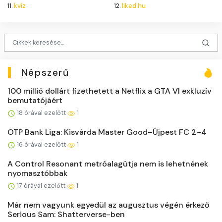
11.
kvíz
12.
liked.hu
Népszerű
100 millió dollárt fizethetett a Netflix a GTA VI exkluzív
bemutatójáért
18 órával ezelőtt
1
OTP Bank Liga: Kisvárda Master Good–Újpest FC 2–4
16 órával ezelőtt
1
A Control Resonant metróalagútja nem is lehetnének
nyomasztóbbak
17 órával ezelőtt
1
Már nem vagyunk egyedül az augusztus végén érkező
Serious Sam: Shatterverse-ben