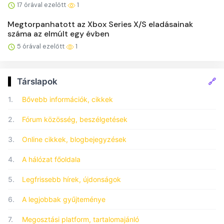
17 órával ezelőtt
1
Megtorpanhatott az Xbox Series X/S eladásainak
száma az elmúlt egy évben
5 órával ezelőtt
1
🔗
Társlapok
1.
Bővebb információk, cikkek
2.
Fórum közösség, beszélgetések
3.
Online cikkek, blogbejegyzések
4.
A hálózat főoldala
5.
Legfrissebb hírek, újdonságok
6.
A legjobbak gyűjteménye
7.
Megosztási platform, tartalomajánló