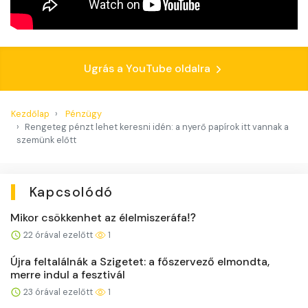
Ugrás a YouTube oldalra
Kezdőlap
Pénzügy
Rengeteg pénzt lehet keresni idén: a nyerő papírok itt vannak a
szemünk előtt
Kapcsolódó
Mikor csökkenhet az élelmiszeráfa⁉️
22 órával ezelőtt
1
Újra feltalálnák a Szigetet: a főszervező elmondta,
merre indul a fesztivál
23 órával ezelőtt
1