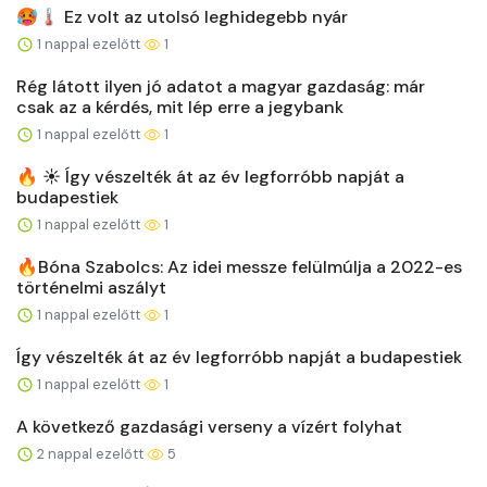
🥵🌡️ Ez volt az utolsó leghidegebb nyár
1 nappal ezelőtt
1
Rég látott ilyen jó adatot a magyar gazdaság: már
csak az a kérdés, mit lép erre a jegybank
1 nappal ezelőtt
1
🔥 ☀️ Így vészelték át az év legforróbb napját a
budapestiek
1 nappal ezelőtt
1
🔥Bóna Szabolcs: Az idei messze felülmúlja a 2022-es
történelmi aszályt
1 nappal ezelőtt
1
Így vészelték át az év legforróbb napját a budapestiek
1 nappal ezelőtt
1
A következő gazdasági verseny a vízért folyhat
2 nappal ezelőtt
5