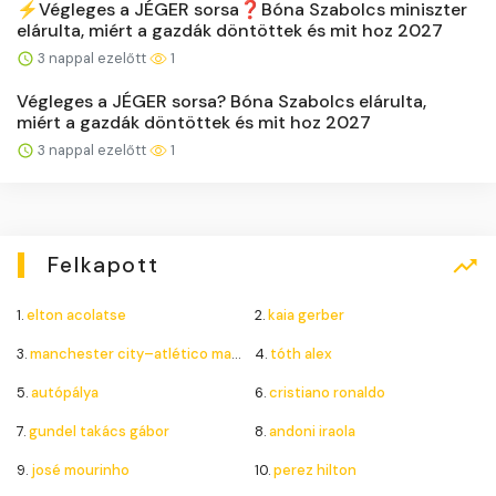
⚡️Végleges a JÉGER sorsa❓Bóna Szabolcs miniszter
elárulta, miért a gazdák döntöttek és mit hoz 2027
3 nappal ezelőtt
1
Végleges a JÉGER sorsa? Bóna Szabolcs elárulta,
miért a gazdák döntöttek és mit hoz 2027
3 nappal ezelőtt
1
Felkapott
1.
elton acolatse
2.
kaia gerber
3.
manchester city–atlético madrid
4.
tóth alex
5.
autópálya
6.
cristiano ronaldo
7.
gundel takács gábor
8.
andoni iraola
9.
josé mourinho
10.
perez hilton