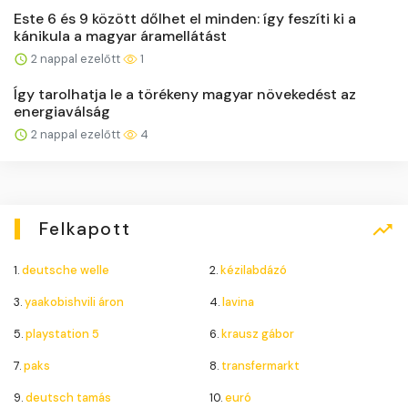
Este 6 és 9 között dőlhet el minden: így feszíti ki a
kánikula a magyar áramellátást
2 nappal ezelőtt
1
Így tarolhatja le a törékeny magyar növekedést az
energiaválság
2 nappal ezelőtt
4
Felkapott
1.
deutsche welle
2.
kézilabdázó
3.
yaakobishvili áron
4.
lavina
5.
playstation 5
6.
krausz gábor
7.
paks
8.
transfermarkt
9.
deutsch tamás
10.
euró