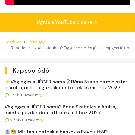
Ugrás a YouTube oldalra
Kezdőlap
Pénzügy
Repedések az AI-sztoriban? Figyelmeztetés jött a chipgyártóktól
Kapcsolódó
⚡️Végleges a JÉGER sorsa❓Bóna Szabolcs miniszter
elárulta, miért a gazdák döntöttek és mit hoz 2027
1 órával ezelőtt
1
Végleges a JÉGER sorsa? Bóna Szabolcs elárulta,
miért a gazdák döntöttek és mit hoz 2027
2 órával ezelőtt
1
🏦🧐 Mit tanulhatnak a bankok a Revoluttól?