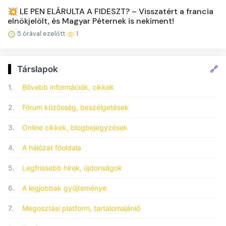
💥 LE PEN ELÁRULTA A FIDESZT? – Visszatért a francia
elnökjelölt, és Magyar Péternek is nekiment!
5 órával ezelőtt
1
🔗
Társlapok
1.
Bővebb információk, cikkek
2.
Fórum közösség, beszélgetések
3.
Online cikkek, blogbejegyzések
4.
A hálózat főoldala
5.
Legfrissebb hírek, újdonságok
6.
A legjobbak gyűjteménye
7.
Megosztási platform, tartalomajánló