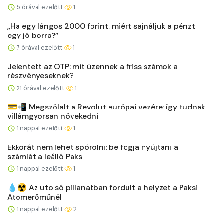
5 órával ezelőtt
1
„Ha egy lángos 2000 forint, miért sajnáljuk a pénzt
egy jó borra?”
7 órával ezelőtt
1
Jelentett az OTP: mit üzennek a friss számok a
részvényeseknek?
21 órával ezelőtt
1
💳📲 Megszólalt a Revolut európai vezére: így tudnak
villámgyorsan növekedni
1 nappal ezelőtt
1
Ekkorát nem lehet spórolni: be fogja nyújtani a
számlát a leálló Paks
1 nappal ezelőtt
1
💧☢️ Az utolsó pillanatban fordult a helyzet a Paksi
Atomerőműnél
1 nappal ezelőtt
2