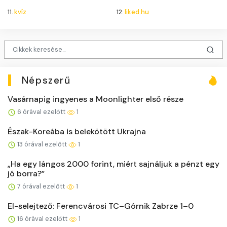
11.
kvíz
12.
liked.hu
Népszerű
Vasárnapig ingyenes a Moonlighter első része
6 órával ezelőtt
1
Észak-Koreába is belekötött Ukrajna
13 órával ezelőtt
1
„Ha egy lángos 2000 forint, miért sajnáljuk a pénzt egy
jó borra?”
7 órával ezelőtt
1
El-selejtező: Ferencvárosi TC–Górnik Zabrze 1–0
16 órával ezelőtt
1