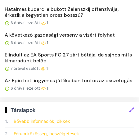
Hatalmas kudarc: elbukott Zelenszkij offenzívája,
érkezik a kegyetlen orosz bosszú?
6 órával ezelőtt
1
A következő gazdasági verseny a vízért folyhat
6 órával ezelőtt
1
Elindult az EA Sports FC 27 zárt bétája, de sajnos mi is
kimaradunk belőe
7 órával ezelőtt
1
Az Epic heti ingyenes játékaiban fontos az összefogás
6 órával ezelőtt
1
🔗
Társlapok
1.
Bővebb információk, cikkek
2.
Fórum közösség, beszélgetések