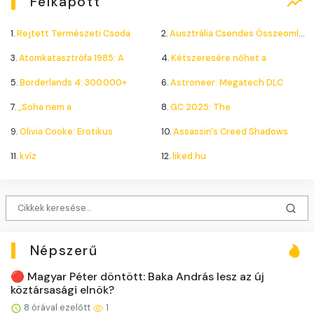
Felkapott
1.
Rejtett Természeti Csoda
2.
Ausztrália Csendes Összeomlása
3.
Atomkatasztrófa 1985: A
4.
Kétszeresére nőhet a
5.
Borderlands 4: 300.000+
6.
Astroneer: Megatech DLC
7.
„Soha nem a
8.
GC 2025: The
9.
Olivia Cooke: Erotikus
10.
Assassin's Creed Shadows
11.
kvíz
12.
liked.hu
Népszerű
🔴 Magyar Péter döntött: Baka András lesz az új
köztársasági elnök?
8 órával ezelőtt
1