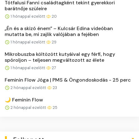
Tótfalusi Fanni családtagként tekint gyerekkori
barátnője szüleire
1 hónappal ezelőtt
20
„Én és a skizó énem” – Kulcsár Edina videóban
mutatta be, mi zajlik valójában a fejében
1 hónappal ezelőtt
29
Mikrobuszba költözött kutyáival egy férfi, hogy
spóroljon – teljesen megváltozott az élete
1 hónappal ezelőtt
27
Feminin Flow Jóga | PMS & Öngondoskodás - 25 perc
2 hónappal ezelőtt
23
🌙 Feminin Flow
2 hónappal ezelőtt
25