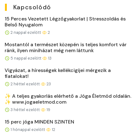
Kapcsolódó
15 Perces Vezetett Légzőgyakorlat | Stresszoldás és
Belső Nyugalom
2 nappal ezelőtt
2
Mostantól a természet közepén is teljes komfort vár
ránk, ilyen miniházat még nem láttunk
5 nappal ezelőtt
13
Vigyázat, a hírességek kellékcigijei mérgezik a
fiatalokat!
2 héttel ezelőtt
23
✨ A teljes gyakorlás elérhető a Jóga Életmód oldalán.
✨ www.jogaeletmod.com
3 héttel ezelőtt
19
15 perc jóga MINDEN SZINTEN
1 hónappal ezelőtt
12