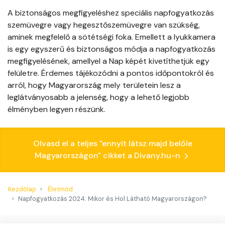
A biztonságos megfigyeléshez speciális napfogyatkozás
szemüvegre vagy hegesztőszemüvegre van szükség,
aminek megfelelő a sötétségi foka. Emellett a lyukkamera
is egy egyszerű és biztonságos módja a napfogyatkozás
megfigyelésének, amellyel a Nap képét kivetíthetjük egy
felületre. Érdemes tájékozódni a pontos időpontokról és
arról, hogy Magyarország mely területein lesz a
leglátványosabb a jelenség, hogy a lehető legjobb
élményben legyen részünk.
Olvasd el a teljes "ennyit látsz majd belőle
Magyarországon" cikket a Divany.hu-n
Kezdőlap
Életmód
Napfogyatkozás 2024: Mikor és Hol Látható Magyarországon?