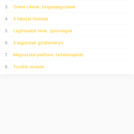
3.
Online cikkek, blogbejegyzések
4.
A hálózat főoldala
5.
Legfrissebb hírek, újdonságok
6.
A legjobbak gyűjteménye
7.
Megosztási platform, tartalomajánló
8.
Tovább olvasok