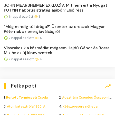
JOHN MEARSHEIMER EXKLUZÍV: Mit nem ért a Nyugat
PUTYIN háborús stratégiájából? Első rész
1 nappal ezelőtt
1
"Még mindig túl drága?" Üzentek az oroszok Magyar
Péternek az energiaválságról
2 nappal ezelőtt
4
Visszakozik a közmédia: mégsem Hajdú Gábor és Borsa
Miklós az új kinevezettek
2 nappal ezelőtt
4
Felkapott
1.
Rejtett Természeti Csoda
2.
Ausztrália Csendes Összeomlása
3.
Atomkatasztrófa 1985: A
4.
Kétszeresére nőhet a