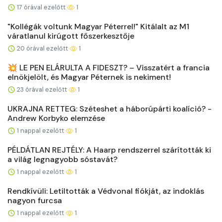
17 órával ezelőtt
1
"Kollégák voltunk Magyar Péterrel!" Kitálalt az M1
váratlanul kirúgott főszerkesztője
20 órával ezelőtt
1
💥 LE PEN ELÁRULTA A FIDESZT? – Visszatért a francia
elnökjelölt, és Magyar Péternek is nekiment!
23 órával ezelőtt
1
UKRAJNA RETTEG: Széteshet a háborúpárti koalíció? -
Andrew Korbyko elemzése
1 nappal ezelőtt
1
PÉLDÁTLAN REJTÉLY: A Haarp rendszerrel szárították ki
a világ legnagyobb sóstavát?
1 nappal ezelőtt
1
Rendkívüli: Letiltották a Védvonal fiókját, az indoklás
nagyon furcsa
1 nappal ezelőtt
1