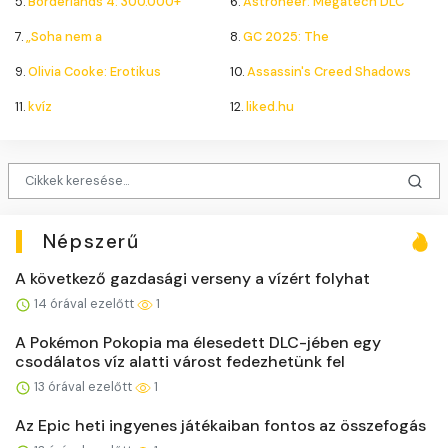
5.
Borderlands 4: 300.000+
6.
Astroneer: Megatech DLC
7.
„Soha nem a
8.
GC 2025: The
9.
Olivia Cooke: Erotikus
10.
Assassin's Creed Shadows
11.
kvíz
12.
liked.hu
Népszerű
A következő gazdasági verseny a vízért folyhat
14 órával ezelőtt
1
A Pokémon Pokopia ma élesedett DLC-jében egy
csodálatos víz alatti várost fedezhetünk fel
13 órával ezelőtt
1
Az Epic heti ingyenes játékaiban fontos az összefogás