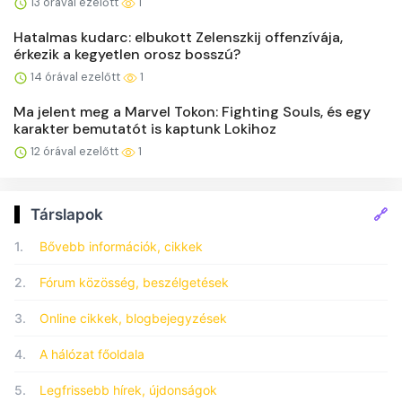
13 órával ezelőtt
1
Hatalmas kudarc: elbukott Zelenszkij offenzívája,
érkezik a kegyetlen orosz bosszú?
14 órával ezelőtt
1
Ma jelent meg a Marvel Tokon: Fighting Souls, és egy
karakter bemutatót is kaptunk Lokihoz
12 órával ezelőtt
1
🔗
Társlapok
1.
Bővebb információk, cikkek
2.
Fórum közösség, beszélgetések
3.
Online cikkek, blogbejegyzések
4.
A hálózat főoldala
5.
Legfrissebb hírek, újdonságok