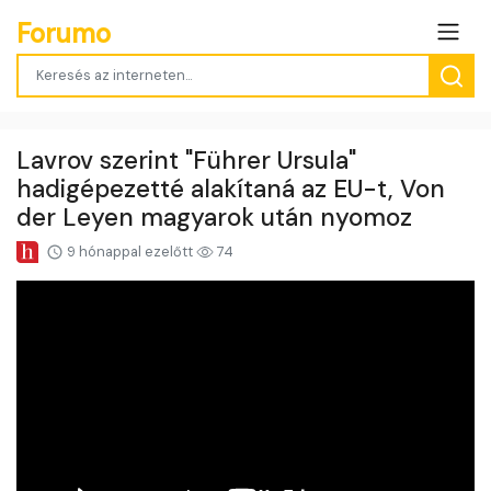
Forumo
Lavrov szerint "Führer Ursula"
hadigépezetté alakítaná az EU-t, Von
der Leyen magyarok után nyomoz
9 hónappal ezelőtt
74