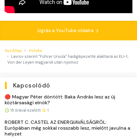
Ugrás a YouTube oldalra
Kezdőlap
Politika
Lavrov szerint "Führer Ursula" hadigépezetté alakítaná az EU-t,
Von der Leyen magyarok után nyomoz
Kapcsolódó
🔴 Magyar Péter döntött: Baka András lesz az új
köztársasági elnök?
15 órával ezelőtt
1
ROBERT C. CASTEL AZ ENERGIAVÁLSÁGRÓL:
Európában még sokkal rosszabb lesz, mielőtt javulna a
helyzet