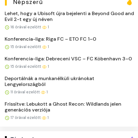
Népszerű
Lehet, hogy a Ubisoft újra bejelenti a Beyond Good and
Evil 2-t egy új néven
16 órával ezelőtt
1
Konferencia-liga: Riga FC – ETO FC 1–0
15 órával ezelőtt
1
Konferencia-liga: Debreceni VSC – FC Köbenhavn 3–0
15 órával ezelőtt
1
Deportálnák a munkanélküli ukránokat
Lengyelországból
11 órával ezelőtt
1
Frissítve: Lebukott a Ghost Recon: Wildlands jelen
generációs verziója
17 órával ezelőtt
1