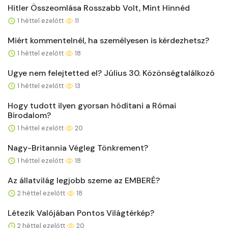
Hitler Összeomlása Rosszabb Volt, Mint Hinnéd
1 héttel ezelőtt
11
Miért kommentelnél, ha személyesen is kérdezhetsz?
1 héttel ezelőtt
18
Ugye nem felejtetted el? Július 30. Közönségtalálkozó
1 héttel ezelőtt
13
Hogy tudott ilyen gyorsan hódítani a Római
Birodalom?
1 héttel ezelőtt
20
Nagy-Britannia Végleg Tönkrement?
1 héttel ezelőtt
18
Az állatvilág legjobb szeme az EMBERÉ?
2 héttel ezelőtt
18
Létezik Valójában Pontos Világtérkép?
2 héttel ezelőtt
20