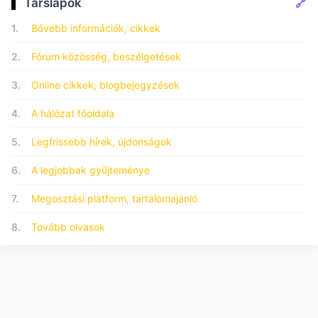
🔗
Társlapok
1.
Bővebb információk, cikkek
2.
Fórum közösség, beszélgetések
3.
Online cikkek, blogbejegyzések
4.
A hálózat főoldala
5.
Legfrissebb hírek, újdonságok
6.
A legjobbak gyűjteménye
7.
Megosztási platform, tartalomajánló
8.
Tovább olvasok