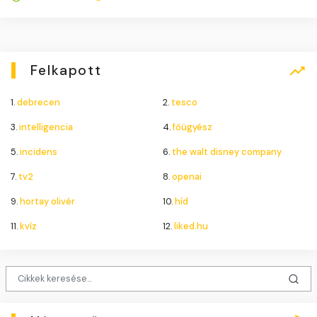
Felkapott
1.
debrecen
2.
tesco
3.
intelligencia
4.
főügyész
5.
incidens
6.
the walt disney company
7.
tv2
8.
openai
9.
hortay olivér
10.
híd
11.
kvíz
12.
liked.hu